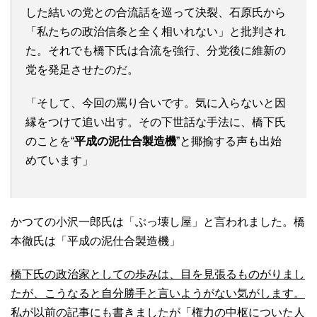
した結いの党との合流話を巡って決裂、石原氏から
「私たちの政治信条と全く相いれない」と批判され
た。それでも橋下氏は合流を強行、分党後に維新の
党を発足させたのだ。
「そして、今回の罵り合いです。気に入らないと因
縁をつけて追い出す。その下世話な手法に、橋下氏
のことを“
平成の泥仕合製造機
”と揶揄する声も出始
めています」
かつての小沢一郎氏は「ぶっ壊し屋」と言われました。橋
本徹氏は「平成の泥仕合製造機」
橋下氏の政治家としての歩みは、目を見張るものがりまし
たが、こうなると自分勝手と言いようがない気がします。
私が以前の記事にも書きましたが「権力の中枢についた人