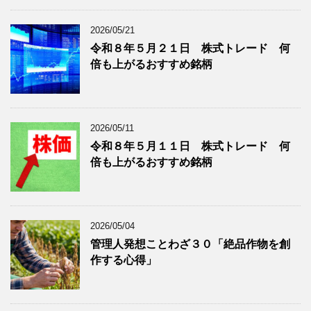
ブ
グ
ロ
記
2026/05/21
グ
事
令和８年５月２１日 株式トレード 何
記
を
倍も上がるおすすめ銘柄
事
表
を
示
表
示
2026/05/11
令和８年５月１１日 株式トレード 何
倍も上がるおすすめ銘柄
2026/05/04
管理人発想ことわざ３０「絶品作物を創
作する心得」