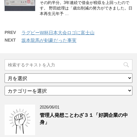
その約半分。3年連続で借金が税収を上回ったので
す。 野田総理は「歳出削減の努力ができました。日
本再生元年予 …
PREV
ラグビーW杯日本大会ロゴに富士山
NEXT
坂本龍馬が剣豪だった事実
ア
ー
カ
カ
テ
イ
ゴ
ブ
2026/06/01
リ
年
ー
月
管理人発想ことわざ３１「好調企業の中
分
で
身」
類
ブ
で
ロ