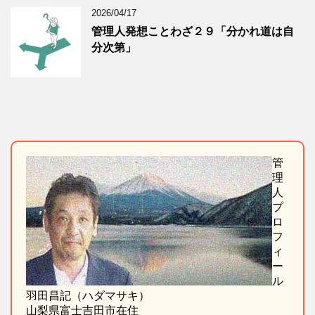
2026/04/17
管理人発想ことわざ２９「分かれ道は自
分次第」
管
理
人
プ
ロ
フ
ィ
ー
ル
羽田昌記（ハダマサキ）
山梨県富士吉田市在住