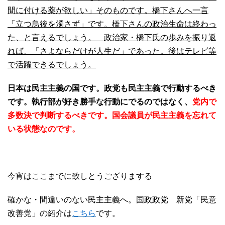
間に付ける薬が欲しい」そのものです。橋下さんへ一言
「立つ鳥後を濁さず」です。橋下さんの政治生命は終わっ
た、と言えるでしょう。 政治家・橋下氏の歩みを振り返
れば、「さよならだけが人生だ」であった。後はテレビ等
で活躍できるでしょう。
日本は民主主義の国です。政党も民主主義で行動するべき
です。執行部が好き勝手な行動にでるのではなく、
党内で
多数決で判断するべきです。国会議員が民主主義を忘れて
いる状態なのです。
今宵はここまでに致しとうござりまする
確かな・間違いのない民主主義へ。国政政党 新党「民意
改善党」の紹介は
こちら
です。