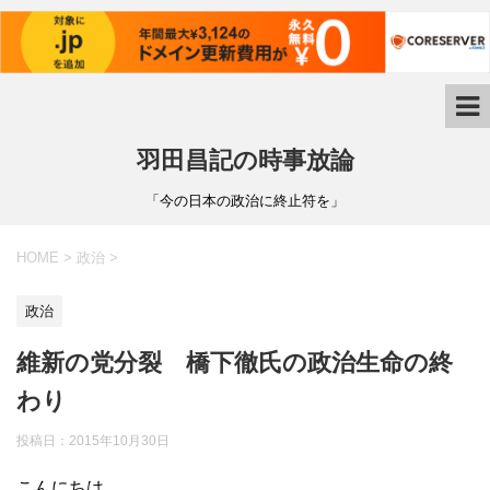
羽田昌記の時事放論
「今の日本の政治に終止符を」
HOME
>
政治
>
政治
維新の党分裂 橋下徹氏の政治生命の終
わり
投稿日：
2015年10月30日
こんにちは。