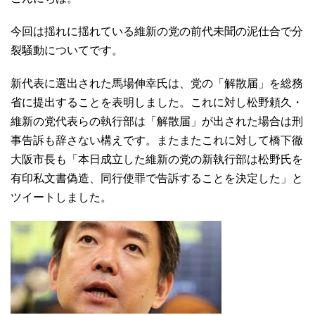
今回は揺れに揺れている維新の党の前代未聞の泥仕合で分
裂騒動についてです。
新代表に選出された馬場伸幸氏は、党の「解散届」を総務
省に提出することを表明しました。これに対し松野頼久・
維新の党代表らの執行部は「解散届」が出された場合は刑
事告訴も辞さない構えです。またまたこれに対して橋下徹
大阪市長も「本日成立した維新の党の新執行部は松野氏を
有印私文書偽造、同行使罪で告訴することを決定した」と
ツイートしました。