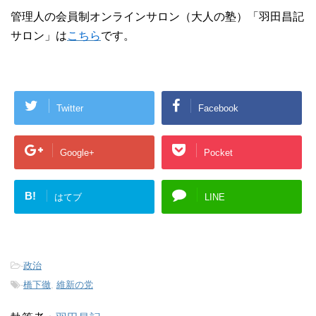
管理人の会員制オンラインサロン（大人の塾）「羽田昌記
サロン」は
こちら
です。
Twitter
Facebook
Google+
Pocket
B!
はてブ
LINE
-
政治
-
橋下徹
,
維新の党