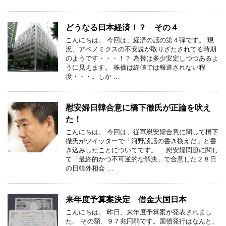
どうなる日本経済！？ その４
こんにちは。 今回は、経済の話の第４弾です。 現
況、アベノミクスの不安説が取りざたされてる時期
のようです・・・！？ 為替は多少安定しつつあるよ
うに見えます。 株価は終値では報道されない程
度・・・。しか …
慰安婦日韓合意に橋下徹氏が正論を吠え
た！
こんにちは。 今回は、従軍慰安婦合意に関して橋下
徹氏がツイッターで「河野談話の書き換えだ」と書
き込みしたことについてです。 慰安婦問題に関し
て「最終的かつ不可逆的な解決」で合意した２８日
の日韓外相会 …
来年度予算案決定 借金大国日本
こんにちは。 昨日、来年度予算案が発表されまし
た。 その額、９７兆円弱です。国債発行はなんと、