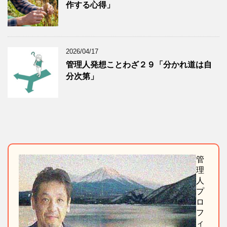
作する心得」
2026/04/17
管理人発想ことわざ２９「分かれ道は自
分次第」
管
理
人
プ
ロ
フ
ィ