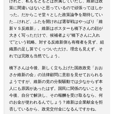
けれど、私ももともとは所属していたし、維新は政
策に間違いはないと思っているので頑張ってほしか
った。だからこそ堂々とした政策論争を期待してい
た…けれど、ふたを開ければ選挙戦はやっぱり「維
新ＶＳ反維新」。維新はポスターも橋下さんの顔が
大きく写っただけで、候補者より“橋下さんに入れ
て”という戦略。対する反維新側も有権者を見ず、組
織票の足し算でくっついただけ。理念も見えず、そ
れでは完敗も当然でしょう。
橋下さんは今後、新しく立ち上げた国政政党「おお
さか維新の会」の法律顧問に意欲を見せておられる
ようですが、維新の党の分裂騒動では少なからず本
人にも原因があったはず。国民に関係のないことを
今後、自分で解決し、その報酬を受け取るなら、何
のお金が使われるんでしょう？維新は企業献金を拒
否しているから、政党交付金になるんですかね。