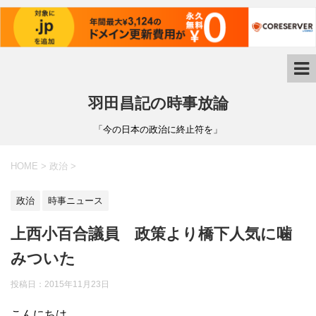
羽田昌記の時事放論
「今の日本の政治に終止符を」
HOME
>
政治
>
政治
時事ニュース
上西小百合議員 政策より橋下人気に噛
みついた
投稿日：
2015年11月23日
こんにちは。