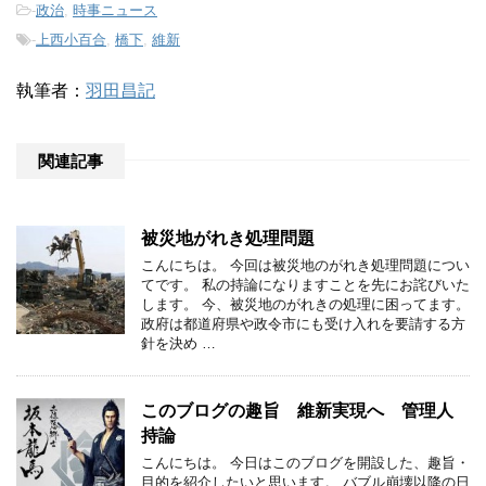
-
政治
,
時事ニュース
-
上西小百合
,
橋下
,
維新
執筆者：
羽田昌記
関連記事
被災地がれき処理問題
こんにちは。 今回は被災地のがれき処理問題につい
てです。 私の持論になりますことを先にお詫びいた
します。 今、被災地のがれきの処理に困ってます。
政府は都道府県や政令市にも受け入れを要請する方
針を決め …
このブログの趣旨 維新実現へ 管理人
持論
こんにちは。 今日はこのブログを開設した、趣旨・
目的を紹介したいと思います。 バブル崩壊以降の日