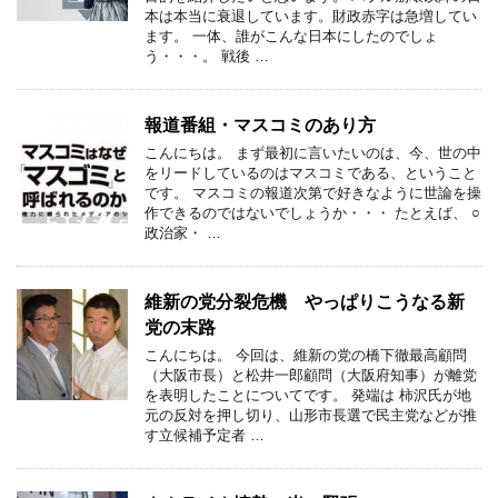
本は本当に衰退しています。財政赤字は急増してい
ます。 一体、誰がこんな日本にしたのでしょ
う・・・。 戦後 …
報道番組・マスコミのあり方
こんにちは。 まず最初に言いたいのは、今、世の中
をリードしているのはマスコミである、ということ
です。 マスコミの報道次第で好きなように世論を操
作できるのではないでしょうか・・・ たとえば、 ○
政治家・ …
維新の党分裂危機 やっぱりこうなる新
党の末路
こんにちは。 今回は、維新の党の橋下徹最高顧問
（大阪市長）と松井一郎顧問（大阪府知事）が離党
を表明したことについてです。 発端は 柿沢氏が地
元の反対を押し切り、山形市長選で民主党などが推
す立候補予定者 …