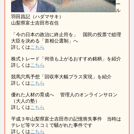
ー
ル
羽田昌記（ハダマサキ）
山梨県富士吉田市在住
「今の日本の政治に終止符を」 国民の投票で総理
大臣を決める「首相公選制」へ
詳しくは
こちら
株式トレード「何倍も上がるおすすめ銘柄」を紹介
詳しくは
こちら
競馬穴馬予想「回収率大幅プラス実現」を紹介
詳しくは
こちら
優れた人材の育成へ 管理人のオンラインサロン
（大人の塾）
詳しくは
こちら
平成３年山梨県富士吉田市の記憶喪失事件 当時は
テレビ等マスコミで騒がれた事件です
詳しくは
こちら