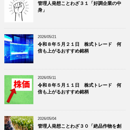
ー
月
管理人発想ことわざ３１「好調企業の中
分
で
身」
類
ブ
で
ロ
ブ
グ
ロ
記
2026/05/21
グ
事
令和８年５月２１日 株式トレード 何
記
を
倍も上がるおすすめ銘柄
事
表
を
示
表
示
2026/05/11
令和８年５月１１日 株式トレード 何
倍も上がるおすすめ銘柄
2026/05/04
管理人発想ことわざ３０「絶品作物を創