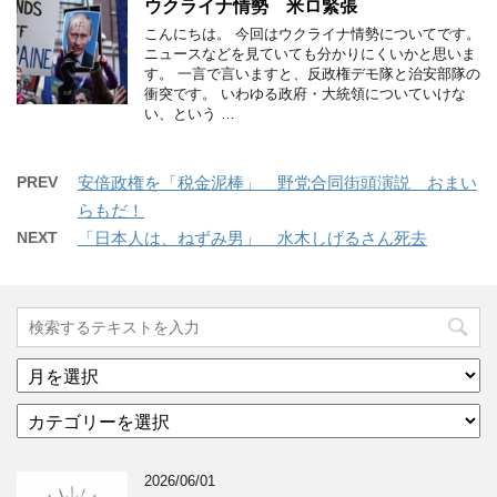
ウクライナ情勢 米ロ緊張
こんにちは。 今回はウクライナ情勢についてです。
ニュースなどを見ていても分かりにくいかと思いま
す。 一言で言いますと、反政権デモ隊と治安部隊の
衝突です。 いわゆる政府・大統領についていけな
い、という …
PREV
安倍政権を「税金泥棒」 野党合同街頭演説 おまい
らもだ！
NEXT
「日本人は、ねずみ男」 水木しげるさん死去
ア
ー
カ
カ
テ
イ
ゴ
ブ
2026/06/01
リ
年