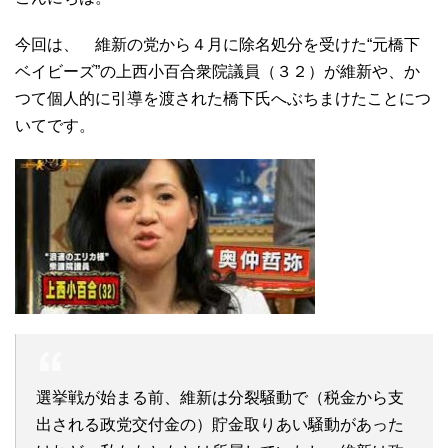
今回は、 維新の党から４月に除名処分を受けた“元橋下
ベイビーズ”の上西小百合衆院議員（３２）が維新や、か
つて個人的に引導を渡された橋下氏へぶちまけたことにつ
いてです。
選挙戦が始まる前、維新は分裂騒動で（税金から支
出される政党交付金の）貯金取りあい騒動があった