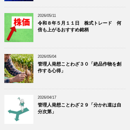
表
示
2026/05/11
令和８年５月１１日 株式トレード 何
倍も上がるおすすめ銘柄
2026/05/04
管理人発想ことわざ３０「絶品作物を創
作する心得」
2026/04/17
管理人発想ことわざ２９「分かれ道は自
分次第」