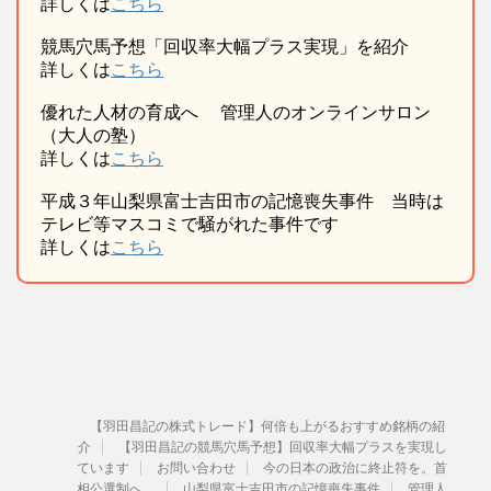
詳しくは
こちら
競馬穴馬予想「回収率大幅プラス実現」を紹介
詳しくは
こちら
優れた人材の育成へ 管理人のオンラインサロン
（大人の塾）
詳しくは
こちら
平成３年山梨県富士吉田市の記憶喪失事件 当時は
テレビ等マスコミで騒がれた事件です
詳しくは
こちら
【羽田昌記の株式トレード】何倍も上がるおすすめ銘柄の紹
介
【羽田昌記の競馬穴馬予想】回収率大幅プラスを実現し
ています
お問い合わせ
今の日本の政治に終止符を。首
相公選制へ。
山梨県富士吉田市の記憶喪失事件
管理人