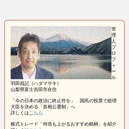
管
理
人
プ
ロ
フ
ィ
ー
ル
羽田昌記（ハダマサキ）
山梨県富士吉田市在住
「今の日本の政治に終止符を」 国民の投票で総理
大臣を決める「首相公選制」へ
詳しくは
こちら
株式トレード「何倍も上がるおすすめ銘柄」を紹介