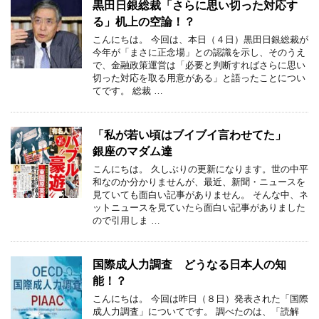
黒田日銀総裁「さらに思い切った対応す
る」机上の空論！？
こんにちは。 今回は、本日（４日）黒田日銀総裁が
今年が「まさに正念場」との認識を示し、そのうえ
で、金融政策運営は「必要と判断すればさらに思い
切った対応を取る用意がある」と語ったことについ
てです。 総裁 …
「私が若い頃はブイブイ言わせてた」
銀座のマダム達
こんにちは。 久しぶりの更新になります。世の中平
和なのか分かりませんが、最近、新聞・ニュースを
見ていても面白い記事がありません。 そんな中、ネ
ットニュースを見ていたら面白い記事がありました
ので引用しま …
国際成人力調査 どうなる日本人の知
能！？
こんにちは。 今回は昨日（８日）発表された「国際
成人力調査」についてです。 調べたのは、「読解