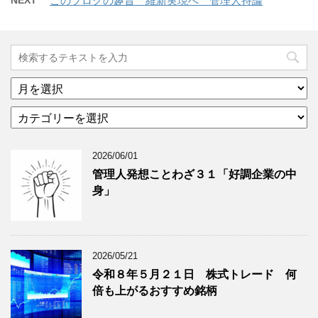
NEXT
このブログの趣旨 維新実現へ 管理人持論
ア
ー
カ
カ
テ
イ
ゴ
ブ
2026/06/01
リ
年
ー
月
管理人発想ことわざ３１「好調企業の中
分
で
身」
類
ブ
で
ロ
ブ
グ
ロ
記
2026/05/21
グ
事
令和８年５月２１日 株式トレード 何
記
を
倍も上がるおすすめ銘柄
事
表
を
示