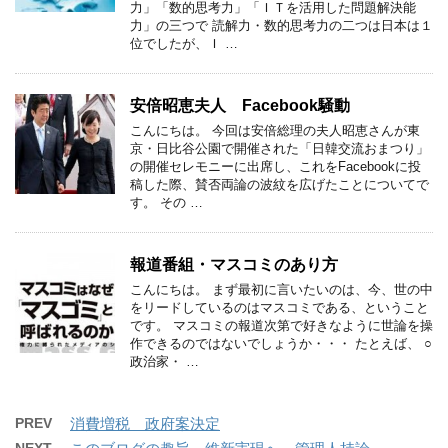
力」「数的思考力」「ＩＴを活用した問題解決能
力」の三つで 読解力・数的思考力の二つは日本は１
位でしたが、Ｉ …
安倍昭恵夫人 Facebook騒動
こんにちは。 今回は安倍総理の夫人昭恵さんが東
京・日比谷公園で開催された「日韓交流おまつり」
の開催セレモニーに出席し、これをFacebookに投
稿した際、賛否両論の波紋を広げたことについてで
す。 その …
報道番組・マスコミのあり方
こんにちは。 まず最初に言いたいのは、今、世の中
をリードしているのはマスコミである、ということ
です。 マスコミの報道次第で好きなように世論を操
作できるのではないでしょうか・・・ たとえば、 ○
政治家・ …
PREV
消費増税 政府案決定