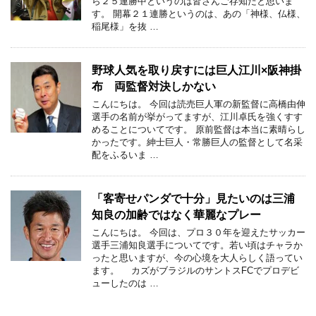
ら２５連勝中というのは皆さんご存知だと思いま
す。 開幕２１連勝というのは、あの「神様、仏様、
稲尾様」を抜 …
野球人気を取り戻すには巨人江川×阪神掛
布 両監督対決しかない
こんにちは。 今回は読売巨人軍の新監督に高橋由伸
選手の名前が挙がってますが、江川卓氏を強くすす
めることについてです。 原前監督は本当に素晴らし
かったです。紳士巨人・常勝巨人の監督として名采
配をふるいま …
「客寄せパンダで十分」見たいのは三浦
知良の加齢ではなく華麗なプレー
こんにちは。 今回は、プロ３０年を迎えたサッカー
選手三浦知良選手についてです。若い頃はチャラか
ったと思いますが、今の心境を大人らしく語ってい
ます。 カズがブラジルのサントスFCでプロデビ
ューしたのは …