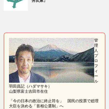
分次第」
管
理
人
プ
ロ
フ
ィ
ー
ル
羽田昌記（ハダマサキ）
山梨県富士吉田市在住
「今の日本の政治に終止符を」 国民の投票で総理
大臣を決める「首相公選制」へ