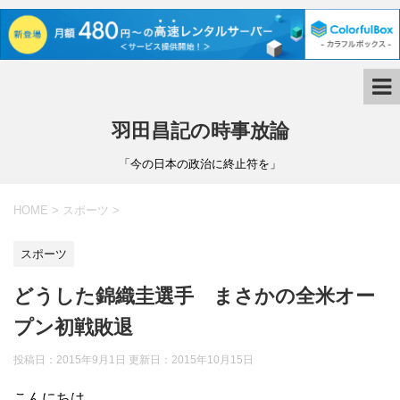
羽田昌記の時事放論
「今の日本の政治に終止符を」
HOME
>
スポーツ
>
スポーツ
どうした錦織圭選手 まさかの全米オー
プン初戦敗退
投稿日：2015年9月1日 更新日：
2015年10月15日
こんにちは。