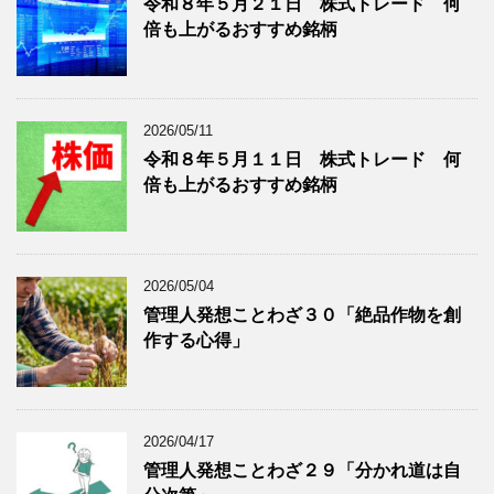
令和８年５月２１日 株式トレード 何
記
を
倍も上がるおすすめ銘柄
事
表
を
示
表
示
2026/05/11
令和８年５月１１日 株式トレード 何
倍も上がるおすすめ銘柄
2026/05/04
管理人発想ことわざ３０「絶品作物を創
作する心得」
2026/04/17
管理人発想ことわざ２９「分かれ道は自