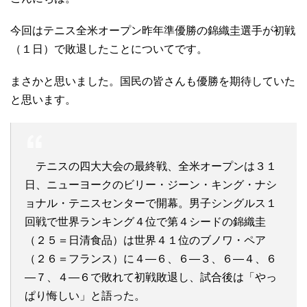
今回はテニス全米オープン昨年準優勝の錦織圭選手が初戦
（１日）で敗退したことについてです。
まさかと思いました。国民の皆さんも優勝を期待していた
と思います。
テニスの四大大会の最終戦、全米オープンは３１
日、ニューヨークのビリー・ジーン・キング・ナシ
ョナル・テニスセンターで開幕。男子シングルス１
回戦で世界ランキング４位で第４シードの錦織圭
（２５＝日清食品）は世界４１位のブノワ・ペア
（２６＝フランス）に４―６、６―３、６―４、６
―７、４―６で敗れて初戦敗退し、試合後は「やっ
ぱり悔しい」と語った。