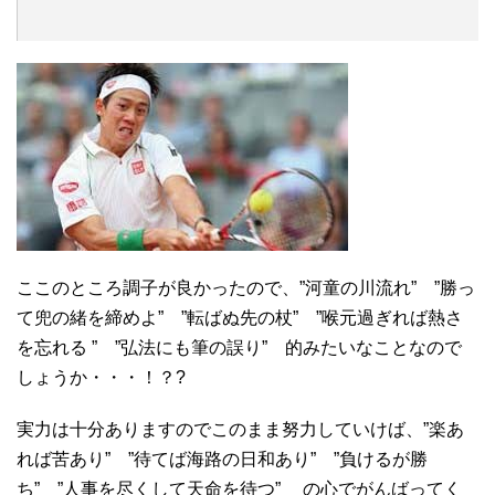
ここのところ調子が良かったので、”河童の川流れ” ”勝っ
て兜の緒を締めよ” ”転ばぬ先の杖” ”喉元過ぎれば熱さ
を忘れる ” ”弘法にも筆の誤り” 的みたいなことなので
しょうか・・・！？?
実力は十分ありますのでこのまま努力していけば、”楽あ
れば苦あり” ”待てば海路の日和あり” ”負けるが勝
ち” ”人事を尽くして天命を待つ” の心でがんばってく