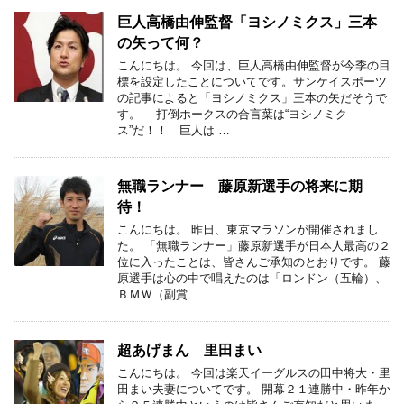
巨人高橋由伸監督「ヨシノミクス」三本
の矢って何？
こんにちは。 今回は、巨人高橋由伸監督が今季の目
標を設定したことについてです。サンケイスポーツ
の記事によると「ヨシノミクス」三本の矢だそうで
す。 打倒ホークスの合言葉は“ヨシノミク
ス”だ！！ 巨人は …
無職ランナー 藤原新選手の将来に期
待！
こんにちは。 昨日、東京マラソンが開催されまし
た。 「無職ランナー」藤原新選手が日本人最高の２
位に入ったことは、皆さんご承知のとおりです。 藤
原選手は心の中で唱えたのは「ロンドン（五輪）、
ＢＭＷ（副賞 …
超あげまん 里田まい
こんにちは。 今回は楽天イーグルスの田中将大・里
田まい夫妻についてです。 開幕２１連勝中・昨年か