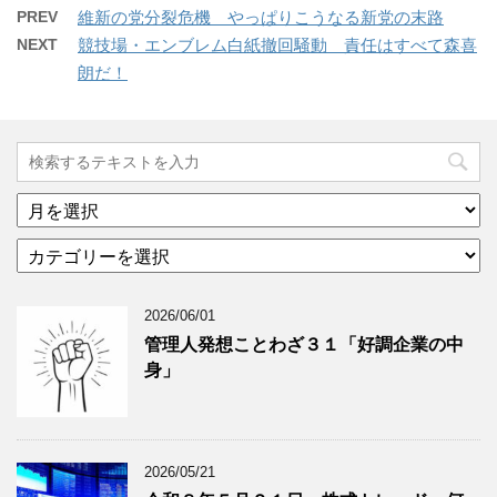
PREV
維新の党分裂危機 やっぱりこうなる新党の末路
NEXT
競技場・エンブレム白紙撤回騒動 責任はすべて森喜
朗だ！
ア
ー
カ
カ
テ
イ
ゴ
ブ
2026/06/01
リ
年
ー
月
管理人発想ことわざ３１「好調企業の中
分
で
身」
類
ブ
で
ロ
ブ
グ
ロ
記
2026/05/21
グ
事