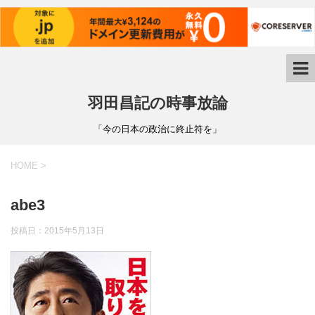
羽田昌記の時事放論
「今の日本の政治に終止符を」
HOME
>
abe3
投稿日：
2015年5月13日