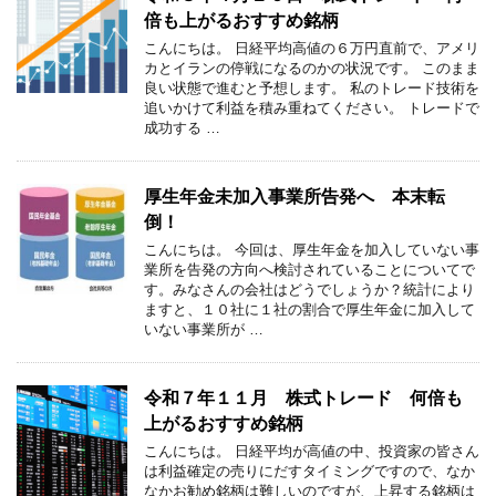
倍も上がるおすすめ銘柄
こんにちは。 日経平均高値の６万円直前で、アメリ
カとイランの停戦になるのかの状況です。 このまま
良い状態で進むと予想します。 私のトレード技術を
追いかけて利益を積み重ねてください。 トレードで
成功する …
厚生年金未加入事業所告発へ 本末転
倒！
こんにちは。 今回は、厚生年金を加入していない事
業所を告発の方向へ検討されていることについてで
す。みなさんの会社はどうでしょうか？統計により
ますと、１０社に１社の割合で厚生年金に加入して
いない事業所が …
令和７年１１月 株式トレード 何倍も
上がるおすすめ銘柄
こんにちは。 日経平均が高値の中、投資家の皆さん
は利益確定の売りにだすタイミングですので、なか
なかお勧め銘柄は難しいのですが、上昇する銘柄は