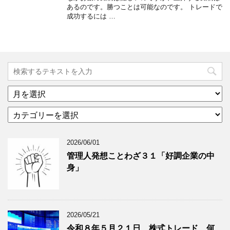
あるのです。勝つことは可能なのです。 トレードで
成功するには …
ア
ー
カ
カ
テ
イ
ゴ
ブ
2026/06/01
リ
年
ー
月
管理人発想ことわざ３１「好調企業の中
分
で
身」
類
ブ
で
ロ
ブ
グ
ロ
記
2026/05/21
グ
事
令和８年５月２１日 株式トレード 何
記