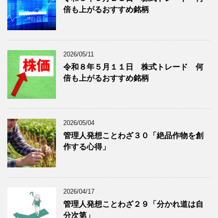
を
倍も上がるおすすめ銘柄
事
表
を
示
表
示
2026/05/11
令和８年５月１１日 株式トレード 何
倍も上がるおすすめ銘柄
2026/05/04
管理人発想ことわざ３０「絶品作物を創
作する心得」
2026/04/17
管理人発想ことわざ２９「分かれ道は自
分次第」