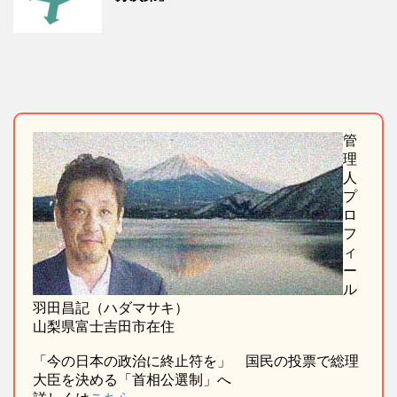
管
理
人
プ
ロ
フ
ィ
ー
ル
羽田昌記（ハダマサキ）
山梨県富士吉田市在住
「今の日本の政治に終止符を」 国民の投票で総理
大臣を決める「首相公選制」へ