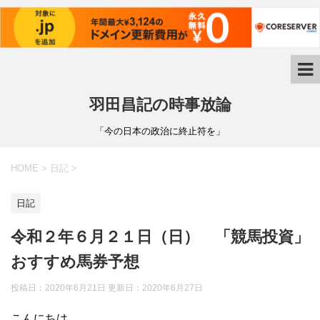
羽田昌記の時事放論
「今の日本の政治に終止符を」
HOME
>
日記
>
日記
令和２年６月２１日（日） 「競馬投資」
おすすめ馬券予想
投稿日：2020年6月21日 更新日：
2020年6月27日
こんにちは。