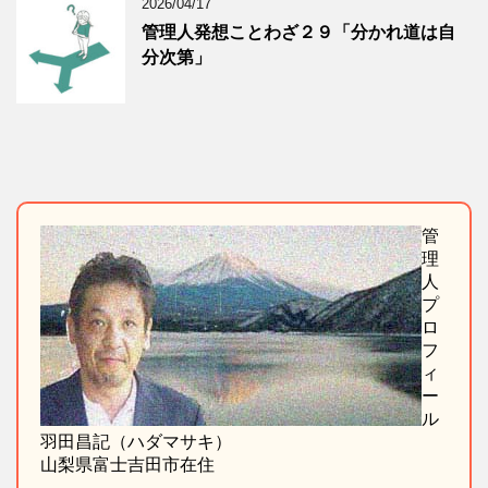
2026/04/17
管理人発想ことわざ２９「分かれ道は自
分次第」
管
理
人
プ
ロ
フ
ィ
ー
ル
羽田昌記（ハダマサキ）
山梨県富士吉田市在住