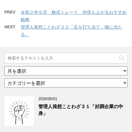
PREV
令和２年６月 株式トレード 何倍も上がるおすすめ
銘柄
NEXT
管理人発想ことわざ２２「足を打ち当て、物に当た
る」
ア
ー
カ
カ
テ
イ
ゴ
ブ
2026/06/01
リ
年
ー
月
管理人発想ことわざ３１「好調企業の中
分
で
身」
類
ブ
で
ロ
ブ
グ