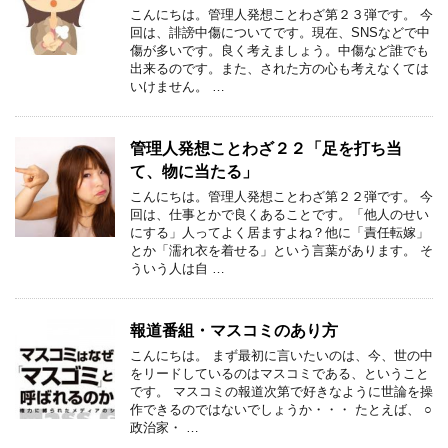
こんにちは。管理人発想ことわざ第２３弾です。 今
回は、誹謗中傷についてです。現在、SNSなどで中
傷が多いです。良く考えましょう。中傷など誰でも
出来るのです。また、された方の心も考えなくては
いけません。 …
管理人発想ことわざ２２「足を打ち当
て、物に当たる」
こんにちは。管理人発想ことわざ第２２弾です。 今
回は、仕事とかで良くあることです。「他人のせい
にする」人ってよく居ますよね？他に「責任転嫁」
とか「濡れ衣を着せる」という言葉があります。 そ
ういう人は自 …
報道番組・マスコミのあり方
こんにちは。 まず最初に言いたいのは、今、世の中
をリードしているのはマスコミである、ということ
です。 マスコミの報道次第で好きなように世論を操
作できるのではないでしょうか・・・ たとえば、 ○
政治家・ …