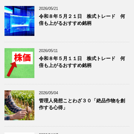
ロ
記
2026/05/21
グ
事
令和８年５月２１日 株式トレード 何
記
を
倍も上がるおすすめ銘柄
事
表
を
示
表
示
2026/05/11
令和８年５月１１日 株式トレード 何
倍も上がるおすすめ銘柄
2026/05/04
管理人発想ことわざ３０「絶品作物を創
作する心得」