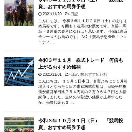
資」おすすめ馬券予想
2021/11/20
-
日記
こんにちは。 令和３年１１月２０日（土）のおすす
め馬券です。今回も１着馬のお薦めです。単勝・馬
単・３連単の参考になればと思います。 今回は東京
全レースのお薦めです。 NO.１競馬予想SNS「ウマ
ニティ …
令和３年１１月 株式トレード 何倍も
上がるおすすめ銘柄
2021/11/01
-
日記
,
株おすすめ銘柄
こんにちは。 １１月１日本日、名実ともに１１月相
場入りとなった１日の東京株式市場は、日経平均株
価が前営業日比７５４円高の２万９６４７円と大幅
続伸しました。全体の９割近い銘柄が上昇するな
か、売買代金も３ …
令和３年１０月３１日（日） 「競馬投
資」おすすめ馬券予想