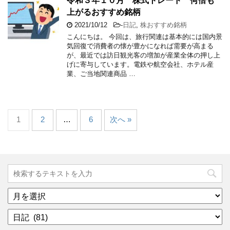
令和３年１０月 株式トレード 何倍も
上がるおすすめ銘柄
2021/10/12
-
日記
,
株おすすめ銘柄
こんにちは。 今回は、旅行関連は基本的には国内景
気回復で消費者の懐が豊かになれば需要が高まる
が、最近では訪日観光客の増加が産業全体の押し上
げに寄与しています。電鉄や航空会社、ホテル産
業、ご当地関連商品 …
1
2
…
6
次へ »
ア
ー
カ
カ
テ
イ