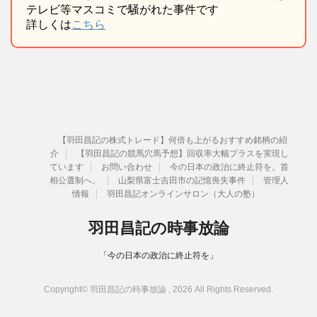
テレビ等マスコミで騒がれた事件です
詳しくは
こちら
【羽田昌記の株式トレード】何倍も上がるおすすめ銘柄の紹
介
【羽田昌記の競馬穴馬予想】回収率大幅プラスを実現し
ています
お問い合わせ
今の日本の政治に終止符を。首
相公選制へ。
山梨県富士吉田市の記憶喪失事件
管理人
情報
羽田昌記オンラインサロン（大人の塾）
羽田昌記の時事放論
「今の日本の政治に終止符を」
Copyright© 羽田昌記の時事放論 , 2026 All Rights Reserved.