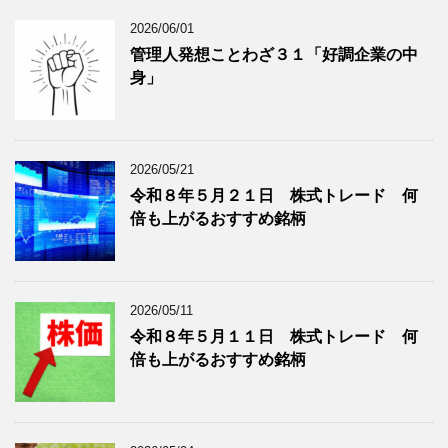
ゴ
ブ
2026/06/01
リ
年
ー
月
管理人発想ことわざ３１「好調企業の中
分
で
身」
類
ブ
で
ロ
ブ
グ
ロ
記
2026/05/21
グ
事
令和８年５月２１日 株式トレード 何
記
を
倍も上がるおすすめ銘柄
事
表
を
示
表
示
2026/05/11
令和８年５月１１日 株式トレード 何
倍も上がるおすすめ銘柄