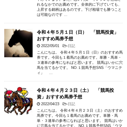
れるなかでのお薦めです。全体的に下げていても、
上昇する銘柄はあるのです。下げ相場でも勝つこと
は可能なのです …
令和４年５月１日（日） 「競馬投資」
おすすめ馬券予想
2022/05/01
-
日記
こんにちは。 令和４年５月１日（日）のおすすめ馬
券です。今回も１着馬のお薦めです。単勝・馬単・
３連単の参考になればと思います。 競馬はいかに穴
馬を当てるかです。 NO.１競馬予想SNS「ウマニテ
ィ」 …
令和４年４月２３日（土） 「競馬投
資」おすすめ馬券予想
2022/04/23
-
日記
こんにちは。 令和４年４月２３日（土）のおすすめ
馬券です。今回も１着馬のお薦めです。単勝・馬
単・３連単の参考になればと思います。 競馬はいか
に穴馬を当てるかです。 NO.１競馬予想SNS「ウマ