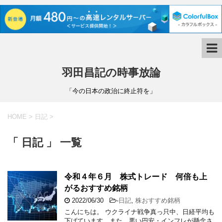
羽田昌記の時事放論
「今の日本の政治に終止符を」
HOME
>
日記
>
「 日記 」 一覧
令和４年６月 株式トレード 何倍も上
がるおすすめ銘柄
2022/06/30
-
日記
,
株おすすめ銘柄
こんにちは。 ウクライナ戦争真っ只中、日経平均も
下げています。また、悪い円安・インフレが懸念さ