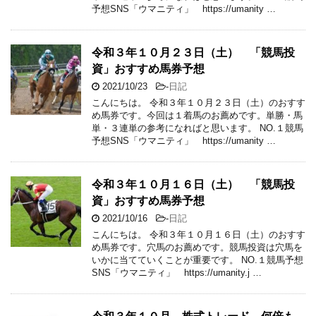
予想SNS「ウマニティ」 https://umanity …
令和３年１０月２３日（土） 「競馬投
資」おすすめ馬券予想
2021/10/23
-
日記
こんにちは。 令和３年１０月２３日（土）のおすす
め馬券です。今回は１着馬のお薦めです。単勝・馬
単・３連単の参考になればと思います。 NO.１競馬
予想SNS「ウマニティ」 https://umanity …
令和３年１０月１６日（土） 「競馬投
資」おすすめ馬券予想
2021/10/16
-
日記
こんにちは。 令和３年１０月１６日（土）のおすす
め馬券です。穴馬のお薦めです。競馬投資は穴馬を
いかに当てていくことが重要です。 NO.１競馬予想
SNS「ウマニティ」 https://umanity.j …