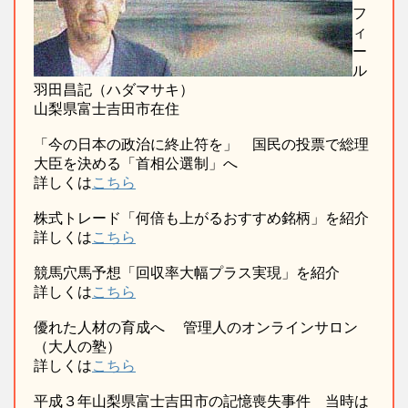
フ
ィ
ー
ル
羽田昌記（ハダマサキ）
山梨県富士吉田市在住
「今の日本の政治に終止符を」 国民の投票で総理
大臣を決める「首相公選制」へ
詳しくは
こちら
株式トレード「何倍も上がるおすすめ銘柄」を紹介
詳しくは
こちら
競馬穴馬予想「回収率大幅プラス実現」を紹介
詳しくは
こちら
優れた人材の育成へ 管理人のオンラインサロン
（大人の塾）
詳しくは
こちら
平成３年山梨県富士吉田市の記憶喪失事件 当時は