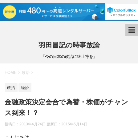
羽田昌記の時事放論
「今の日本の政治に終止符を」
HOME
>
政治
>
政治
経済
金融政策決定会合で為替・株価がチャン
ス到来！？
投稿日：2013年4月24日 更新日：
2015年5月14日
こんにちは。