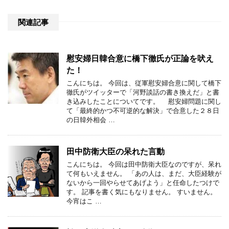
関連記事
慰安婦日韓合意に橋下徹氏が正論を吠え
た！
こんにちは。 今回は、従軍慰安婦合意に関して橋下
徹氏がツイッターで「河野談話の書き換えだ」と書
き込みしたことについてです。 慰安婦問題に関し
て「最終的かつ不可逆的な解決」で合意した２８日
の日韓外相会 …
田中防衛大臣の呆れた言動
こんにちは。 今回は田中防衛大臣なのですが、呆れ
て何もいえません。 「あの人は、まだ、大臣経験が
ないから一回やらせてあげよう」と任命したつけで
す。 記事を書く気にもなりません。 すいません。
今宵はこ …