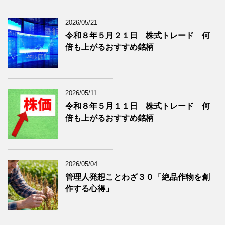
ブ
グ
ロ
記
2026/05/21
グ
事
令和８年５月２１日 株式トレード 何
記
を
倍も上がるおすすめ銘柄
事
表
を
示
表
示
2026/05/11
令和８年５月１１日 株式トレード 何
倍も上がるおすすめ銘柄
2026/05/04
管理人発想ことわざ３０「絶品作物を創
作する心得」