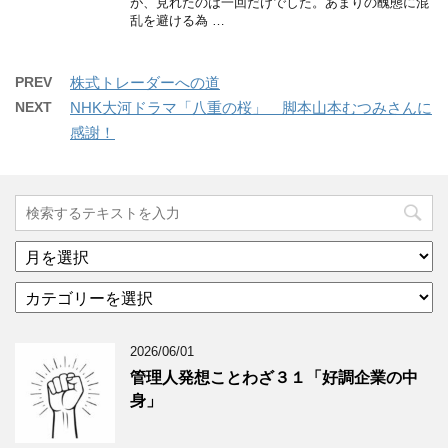
が、見れたのは一回だけでした。あまりの醜態に混
乱を避ける為 …
PREV
株式トレーダーへの道
NEXT
NHK大河ドラマ「八重の桜」 脚本山本むつみさんに
感謝！
ア
ー
カ
カ
テ
イ
ゴ
ブ
2026/06/01
リ
年
ー
月
管理人発想ことわざ３１「好調企業の中
分
で
身」
類
ブ
で
ロ