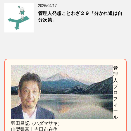
2026/04/17
管理人発想ことわざ２９「分かれ道は自
分次第」
管
理
人
プ
ロ
フ
ィ
ー
ル
羽田昌記（ハダマサキ）
山梨県富士吉田市在住