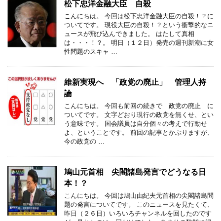
松下忠洋金融大臣 自殺
こんにちは。 今回は松下忠洋金融大臣の自殺！？に
ついてです。 現役大臣の自殺！？という衝撃的なニ
ュースが飛び込んできました。 はたして真相
は・・・！？。 明日（１２日）発売の週刊新潮に女
性問題のスキャ …
維新実現へ 「政党の廃止」 管理人持
論
こんにちは。 今回も前回の続きで 政党の廃止 に
ついてです。 文字どおり現行の政党を無くせ、とい
う意味です。 国会議員は自分個々の考えで行動せ
よ、ということです。 前回の記事とかぶりますが、
今の政党の …
鳩山元首相 尖閣諸島発言でどうなる日
本！？
こんにちは。 今回は鳩山由紀夫元首相の尖閣諸島問
題の発言についてです。 このニュースを見たくて、
昨日（２６日）いろいろチャンネルを回したのです