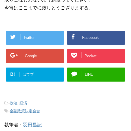
今宵はここまでに致しとうござりまする。
Twitter
Facebook
Google+
Pocket
B!
はてブ
LINE
-
政治
,
経済
-
金融政策決定会合
執筆者：
羽田昌記