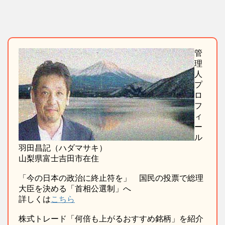
管
理
人
プ
ロ
フ
ィ
ー
ル
羽田昌記（ハダマサキ）
山梨県富士吉田市在住
「今の日本の政治に終止符を」 国民の投票で総理
大臣を決める「首相公選制」へ
詳しくは
こちら
株式トレード「何倍も上がるおすすめ銘柄」を紹介