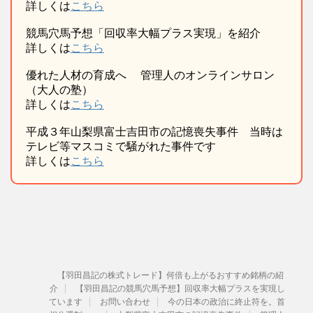
詳しくは
こちら
競馬穴馬予想「回収率大幅プラス実現」を紹介
詳しくは
こちら
優れた人材の育成へ 管理人のオンラインサロン
（大人の塾）
詳しくは
こちら
平成３年山梨県富士吉田市の記憶喪失事件 当時は
テレビ等マスコミで騒がれた事件です
詳しくは
こちら
【羽田昌記の株式トレード】何倍も上がるおすすめ銘柄の紹
介
【羽田昌記の競馬穴馬予想】回収率大幅プラスを実現し
ています
お問い合わせ
今の日本の政治に終止符を。首