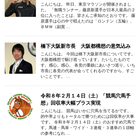
こんにちは。 昨日、東京マラソンが開催されまし
た。 「無職ランナー」藤原新選手が日本人最高の２
位に入ったことは、皆さんご承知のとおりです。 藤
原選手は心の中で唱えたのは「ロンドン（五輪）、
ＢＭＷ（副賞 …
橋下大阪新市長 大阪都構想の意気込み
こんにちは。 今回は橋下大阪新市長についてです。
大阪都構想で駆け巡っています。たいしたもので
す。感心。感心。 各党の重鎮にあいさつ巡り。いち
市長に各党の代表が会ってくれるのですから、すご
いことです。 …
令和８年２月１４日（土）「競馬穴馬予
想」回収率大幅プラス実現
こんにちは。 競馬はいかに穴馬を当てるかです。
的中率よりもトータルで勝つためには回収率が大事
です。 令和８年２月１４日（土）のおすすめ穴馬で
す。馬連・馬単・ワイド・３連複・３連単の１頭軸
の参考になれ …