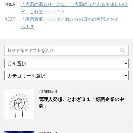
PREV
「吉田の湯もりうどん」 吉田のうどんも美味しいけ
ど、これは・・・＾＾
NEXT
「廃県置藩」へ！？これからの日本の生活スタイ
ル！？
ア
ー
カ
カ
テ
イ
ゴ
ブ
2026/06/01
リ
年
ー
月
管理人発想ことわざ３１「好調企業の中
分
で
身」
類
ブ
で
ロ
ブ
グ
ロ
記