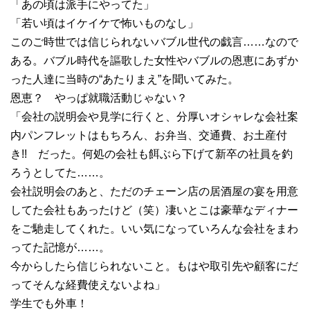
「あの頃は派手にやってた」
「若い頃はイケイケで怖いものなし」
このご時世では信じられないバブル世代の戯言……なので
ある。バブル時代を謳歌した女性やバブルの恩恵にあずか
った人達に当時の“あたりまえ”を聞いてみた。
恩恵？ やっぱ就職活動じゃない？
「会社の説明会や見学に行くと、分厚いオシャレな会社案
内パンフレットはもちろん、お弁当、交通費、お土産付
き!! だった。何処の会社も餌ぶら下げて新卒の社員を釣
ろうとしてた……。
会社説明会のあと、ただのチェーン店の居酒屋の宴を用意
してた会社もあったけど（笑）凄いとこは豪華なディナー
をご馳走してくれた。いい気になっていろんな会社をまわ
ってた記憶が……。
今からしたら信じられないこと。もはや取引先や顧客にだ
ってそんな経費使えないよね」
学生でも外車！