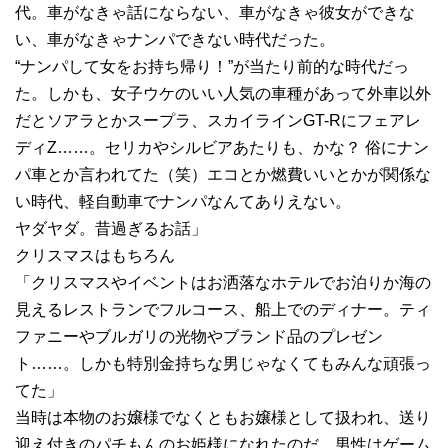
代。車がなきゃ話にならない、車がなきゃ彼女ができな
い、車がなきゃナンパできない時代だった。
“ナンパして女をお持ち帰り！”が当たり前的な時代だっ
た。しかも、女子ウケのいい人気の車種があって外車以外
だとソアラとかスープラ、スカイラインGT-Rにフェアレ
ディZ……。セリカやシルビアあたりも、かな？ 俗にナン
パ車とか言われてた（笑）エコとか燃費いいとかが関係な
い時代、軽自動車でナンパなんてありえない。
ヤダヤダ。昔過ぎるお話」
クリスマスはもちろん
「クリスマスやイベントはお洒落なホテルでお泊りか海の
見えるレストランでフルコース、船上でのディナー。ティ
ファニーやブルガリの光物やブランド品のプレゼン
ト……。しかも特別金持ちな男じゃなくてもみんな頑張っ
てた」
当時は本物のお嬢様でなくともお嬢様として扱われ、送り
迎え付きのパチもんのお姫様になれたのだ。男性はゲーム