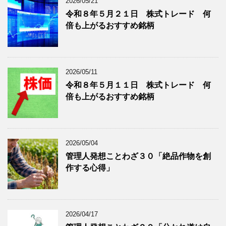
2026/05/21
グ
事
令和８年５月２１日 株式トレード 何
記
を
倍も上がるおすすめ銘柄
事
表
を
示
表
示
2026/05/11
令和８年５月１１日 株式トレード 何
倍も上がるおすすめ銘柄
2026/05/04
管理人発想ことわざ３０「絶品作物を創
作する心得」
2026/04/17