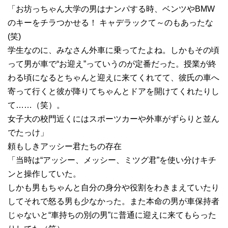
「お坊っちゃん大学の男はナンパする時、ベンツやBMW
のキーをチラつかせる！ キャデラックて～のもあったな
(笑)
学生なのに、みなさん外車に乗ってたよね。しかもその頃
って男が車で“お迎え”っていうのが定番だった。授業が終
わる頃になるとちゃんと迎えに来てくれてて、彼氏の車へ
寄って行くと彼が降りてちゃんとドアを開けてくれたりし
て……（笑）。
女子大の校門近くにはスポーツカーや外車がずらりと並ん
でたっけ」
頼もしきアッシー君たちの存在
「当時は“アッシー、メッシー、ミツグ君”を使い分けキチ
ンと操作していた。
しかも男もちゃんと自分の身分や役割をわきまえていたり
してそれで怒る男も少なかった。また本命の男が車保持者
じゃないと“車持ちの別の男”に普通に迎えに来てもらった