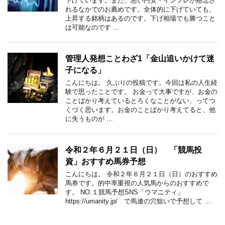
下げています。また、悪い円安・インフレが懸念さ
れるなかでのお薦めです。全体的に下げていても、
上昇する銘柄はあるのです。下げ相場でも勝つこと
は可能なのです …
管理人発想ことわざ1「金山追いかけて迷
子になる」
こんにちは。 久ぶりの投稿です。今回は私の人生経
験で思ったことです。 お金って大事ですが、お金の
ことばかり考えているとろくなことがない、ってつ
くづく思います。お金のことばかり考えてると、他
に失うものが …
令和２年６月２１日（日） 「競馬投
資」おすすめ馬券予想
こんにちは。 令和２年６月２１日（日）のおすすめ
馬券です。的中率重視の人気馬からのおすすめで
す。 NO.１競馬予想SNS「ウマニティ」
https://umanity.jp/ で馬連の穴狙いで予想して …