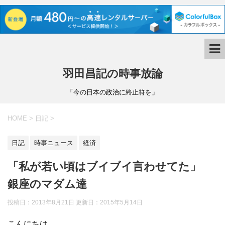
羽田昌記の時事放論
「今の日本の政治に終止符を」
HOME
>
日記
>
日記
時事ニュース
経済
「私が若い頃はブイブイ言わせてた」
銀座のマダム達
投稿日：2013年8月21日 更新日：
2015年5月14日
こんにちは。