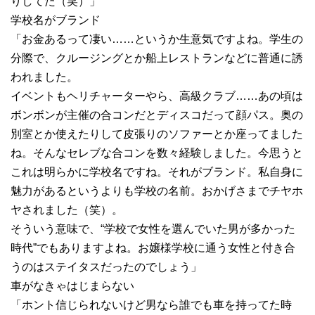
りしてた（笑）」
学校名がブランド
「お金あるって凄い……というか生意気ですよね。学生の
分際で、クルージングとか船上レストランなどに普通に誘
われました。
イベントもヘリチャーターやら、高級クラブ……あの頃は
ボンボンが主催の合コンだとディスコだって顔パス。奥の
別室とか使えたりして皮張りのソファーとか座ってました
ね。そんなセレブな合コンを数々経験しました。今思うと
これは明らかに学校名ですね。それがブランド。私自身に
魅力があるというよりも学校の名前。おかげさまでチヤホ
ヤされました（笑）。
そういう意味で、“学校で女性を選んでいた男が多かった
時代”でもありますよね。お嬢様学校に通う女性と付き合
うのはステイタスだったのでしょう」
車がなきゃはじまらない
「ホント信じられないけど男なら誰でも車を持ってた時