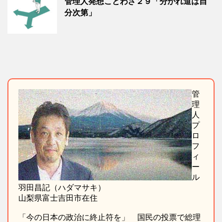
管理人発想ことわざ２９「分かれ道は自
分次第」
管
理
人
プ
ロ
フ
ィ
ー
ル
羽田昌記（ハダマサキ）
山梨県富士吉田市在住
「今の日本の政治に終止符を」 国民の投票で総理