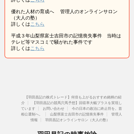
優れた人材の育成へ 管理人のオンラインサロン
（大人の塾）
詳しくは
こちら
平成３年山梨県富士吉田市の記憶喪失事件 当時は
テレビ等マスコミで騒がれた事件です
詳しくは
こちら
【羽田昌記の株式トレード】何倍も上がるおすすめ銘柄の紹
介
【羽田昌記の競馬穴馬予想】回収率大幅プラスを実現し
ています
お問い合わせ
今の日本の政治に終止符を。首
相公選制へ。
山梨県富士吉田市の記憶喪失事件
管理人
情報
羽田昌記オンラインサロン（大人の塾）