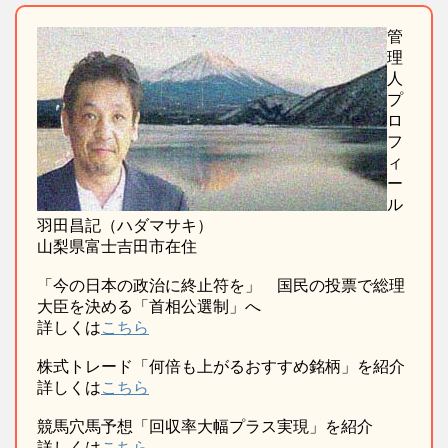
管
理
人
プ
ロ
フ
ィ
ー
ル
羽田昌記（ハダマサキ）
山梨県富士吉田市在住
「今の日本の政治に終止符を」 国民の投票で総理
大臣を決める「首相公選制」へ
詳しくは
こちら
株式トレード「何倍も上がるおすすめ銘柄」を紹介
詳しくは
こちら
競馬穴馬予想「回収率大幅プラス実現」を紹介
詳しくは
こちら