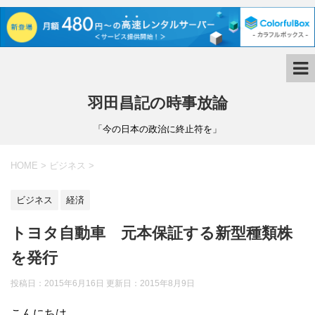
羽田昌記の時事放論
「今の日本の政治に終止符を」
HOME
>
ビジネス
>
ビジネス
経済
トヨタ自動車 元本保証する新型種類株
を発行
投稿日：2015年6月16日 更新日：
2015年8月9日
こんにちは。