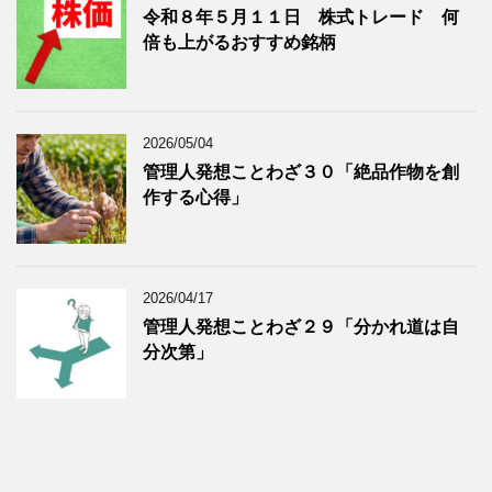
令和８年５月１１日 株式トレード 何
倍も上がるおすすめ銘柄
2026/05/04
管理人発想ことわざ３０「絶品作物を創
作する心得」
2026/04/17
管理人発想ことわざ２９「分かれ道は自
分次第」