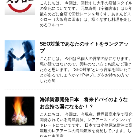
こんにちは。 今回は、回転すし大手の店舗スタイル
の変化についてです。 元気寿司（宇都宮市）は５年
後をめどに全店で回転レーンを無くす。あきんどス
シロー（大阪府吹田市）は、様々なすし料理を楽し
めるフルコー …
SEO対策であなたのサイトをランクアッ
プ
こんにちは。 今回は私個人の営業の話になります。
悪い話ではないので、興味のない方でも読んで頂け
たらと思います。 ”SEO対策”という言葉を聞いたこ
とがあるでしょうか？HPやブログをお持ちの方で
したら知 …
海洋資源開発日本 将来ドバイのような
お金持ち国になるか！？
こんにちは。 今回は、今現在、世界最高水準で研究
開発されている海洋資源、レアアース・メタンハイ
ドレートについてです。 日本では小笠原諸島沖に高
濃度のレアアースの海底鉱床を発見しています。ち
なみに中国産 …