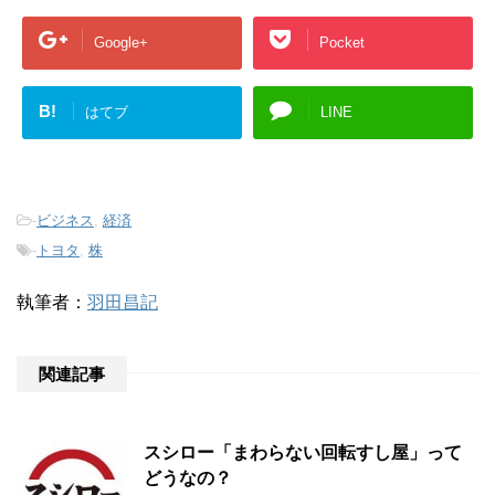
Google+
Pocket
B!
はてブ
LINE
-
ビジネス
,
経済
-
トヨタ
,
株
執筆者：
羽田昌記
関連記事
スシロー「まわらない回転すし屋」って
どうなの？