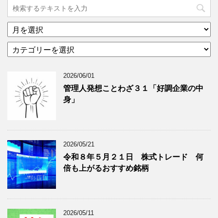
ア
ー
カ
カ
テ
イ
ゴ
ブ
2026/06/01
リ
年
ー
月
管理人発想ことわざ３１「好調企業の中
分
で
身」
類
ブ
で
ロ
ブ
グ
ロ
記
2026/05/21
グ
事
令和８年５月２１日 株式トレード 何
記
を
倍も上がるおすすめ銘柄
事
表
を
示
表
示
2026/05/11