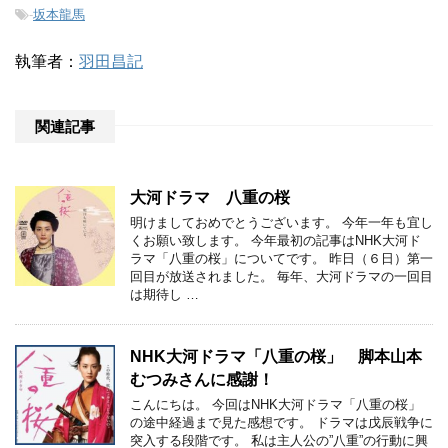
-
坂本龍馬
執筆者：
羽田昌記
関連記事
大河ドラマ 八重の桜
明けましておめでとうございます。 今年一年も宜し
くお願い致します。 今年最初の記事はNHK大河ド
ラマ「八重の桜」についてです。 昨日（６日）第一
回目が放送されました。 毎年、大河ドラマの一回目
は期待し …
NHK大河ドラマ「八重の桜」 脚本山本
むつみさんに感謝！
こんにちは。 今回はNHK大河ドラマ「八重の桜」
の途中経過まで見た感想です。 ドラマは戊辰戦争に
突入する段階です。 私は主人公の”八重”の行動に興