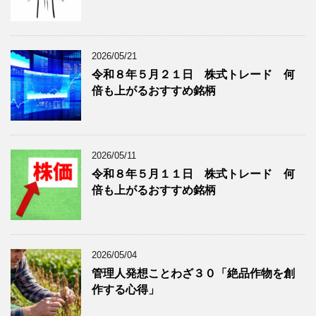
類
ブ
で
ロ
ブ
グ
ロ
記
2026/05/21
グ
事
令和８年５月２１日 株式トレード 何
記
を
倍も上がるおすすめ銘柄
事
表
を
示
表
示
2026/05/11
令和８年５月１１日 株式トレード 何
倍も上がるおすすめ銘柄
2026/05/04
管理人発想ことわざ３０「絶品作物を創
作する心得」