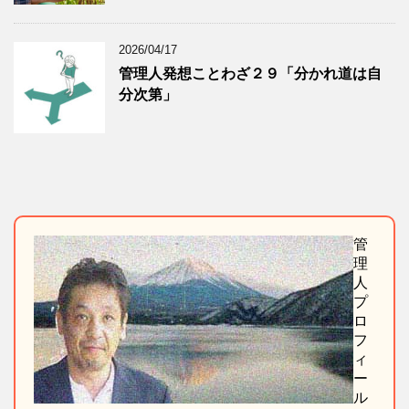
2026/04/17
管理人発想ことわざ２９「分かれ道は自
分次第」
管
理
人
プ
ロ
フ
ィ
ー
ル