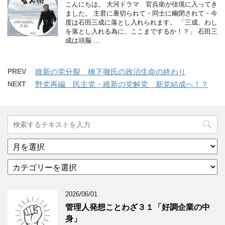
こんにちは。 大河ドラマ 官兵衛が佳境に入ってき
ました。 主君に裏切られて・同士に幽閉されて・今
度は石田三成に落とし入れられます。 「三成、わし
を落とし入れる為に、ここまでするか！？」 石田三
成は頭脳 …
PREV
維新の党分裂 橋下徹氏の政治生命の終わり
NEXT
野党再編 民主党・維新の党解党 新党結成へ！？
ア
ー
カ
カ
テ
イ
ゴ
ブ
2026/06/01
リ
年
ー
月
管理人発想ことわざ３１「好調企業の中
分
で
身」