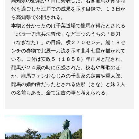
高知県の企業が７日に発表した。若き龍馬が青春時
代を過ごした江戸での成果を示す目録で、１３日か
ら高知県で公開される。
本物と分かったのは千葉道場で龍馬が得たとされる
「北辰一刀流兵法皆伝」など三つのうちの「長刀
（なぎなた）」の目録。横２７０センチ。縦１８セ
ンチの巻物で北辰一刀流を示す北斗七星が描かれて
いる。日付は安政５（１８５８）年正月と記され、
龍馬が２４歳の時に伝授された。技名や和歌のほ
か、龍馬ファンおなじみの千葉家の定吉や重太郎、
龍馬の婚約者だったとされる佐那（さな）と妹２人
の名前もある。全て定吉の筆と考えられる。