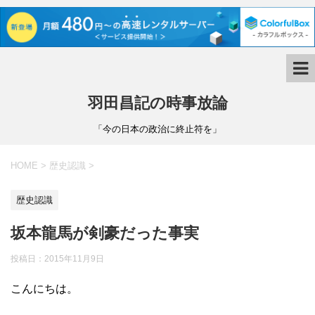
羽田昌記の時事放論
「今の日本の政治に終止符を」
HOME
>
歴史認識
>
歴史認識
坂本龍馬が剣豪だった事実
投稿日：
2015年11月9日
こんにちは。