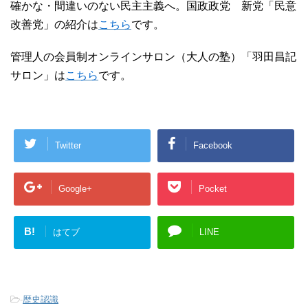
確かな・間違いのない民主主義へ。国政政党 新党「民意
改善党」の紹介は
こちら
です。
管理人の会員制オンラインサロン（大人の塾）「羽田昌記
サロン」は
こちら
です。
Twitter
Facebook
Google+
Pocket
B!
はてブ
LINE
-
歴史認識