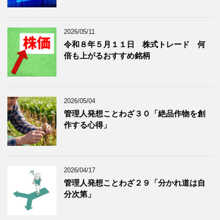
表
示
2026/05/11
令和８年５月１１日 株式トレード 何
倍も上がるおすすめ銘柄
2026/05/04
管理人発想ことわざ３０「絶品作物を創
作する心得」
2026/04/17
管理人発想ことわざ２９「分かれ道は自
分次第」