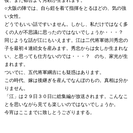
後、また都合よく秀頼が生まれます。
○大阪の陣では、自ら鎧を着て指揮をとるほどの、気の強
い女性。
どうでもいい話ですいません。しかし、私だけではなく多
くの人が不思議に思ったのではないでしょうか・・・？
同じような話が江にもいえます。江は二代将軍徳川秀忠の
子を最初４連続女を産みます。秀忠からは女しか生まれな
い、と思っても仕方ないのでは・・・？ のち、家光が生
まれます。
ついでに、五代将軍綱吉にも疑惑はあります。
この時代、嫁は後継ぎを産んでなんぼのもの。真相は分か
りません。
「江」は２９日３０日に総集編が放送されます。こんなこ
とを思いながら見ても楽しいのではないでしょうか。
今宵はここまでに致しとうござりまする。