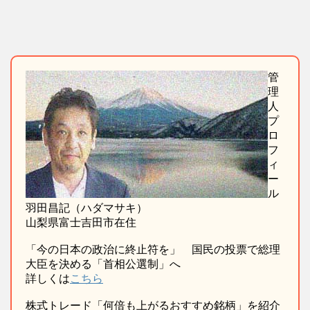
管
理
人
プ
ロ
フ
ィ
ー
ル
羽田昌記（ハダマサキ）
山梨県富士吉田市在住
「今の日本の政治に終止符を」 国民の投票で総理
大臣を決める「首相公選制」へ
詳しくは
こちら
株式トレード「何倍も上がるおすすめ銘柄」を紹介