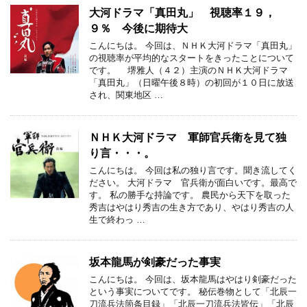
大河ドラマ「真田丸」 視聴率１９，
９％ 今後に期待大
こんにちは。 今回は、ＮＨＫ大河ドラマ「真田丸」
の視聴率が平均的なスタートをきったことについて
です。 堺雅人（４２）主演のＮＨＫ大河ドラマ
「真田丸」（日曜午後８時）の初回が１０日に放送
され、関東地区 …
ＮＨＫ大河ドラマ 軍師官兵衛を見て独
り言・・・。
こんにちは。 今回は私の独り言です。聞き流してく
ださい。 大河ドラマ 官兵衛が面白いです。最高で
す。 私の勝手な持論です。 農民から天下を取った
秀吉はやはり秀吉の生き方であり、やはり秀吉の人
生で終わっ …
坂本龍馬が剣豪だった事実
こんにちは。 今回は、坂本龍馬はやはり剣豪だった
という事実についてです。 秘伝巻物として「北辰一
刀流兵法箇条目録」「北辰一刀流兵法皆伝」「北辰