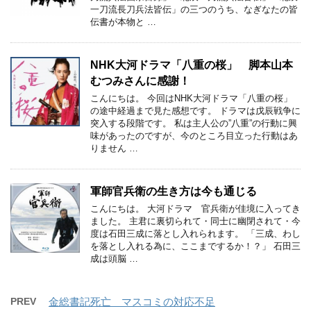
一刀流長刀兵法皆伝」の三つのうち、なぎなたの皆
伝書が本物と …
NHK大河ドラマ「八重の桜」 脚本山本
むつみさんに感謝！
こんにちは。 今回はNHK大河ドラマ「八重の桜」
の途中経過まで見た感想です。 ドラマは戊辰戦争に
突入する段階です。 私は主人公の”八重”の行動に興
味があったのですが、今のところ目立った行動はあ
りません …
軍師官兵衛の生き方は今も通じる
こんにちは。 大河ドラマ 官兵衛が佳境に入ってき
ました。 主君に裏切られて・同士に幽閉されて・今
度は石田三成に落とし入れられます。 「三成、わし
を落とし入れる為に、ここまでするか！？」 石田三
成は頭脳 …
PREV
金総書記死亡 マスコミの対応不足