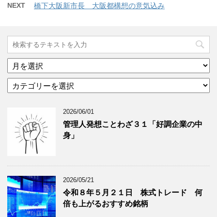
NEXT
橋下大阪新市長 大阪都構想の意気込み
ア
ー
カ
カ
テ
イ
ゴ
ブ
2026/06/01
リ
年
ー
月
管理人発想ことわざ３１「好調企業の中
分
で
身」
類
ブ
で
ロ
ブ
グ
ロ
記
2026/05/21
グ
事
令和８年５月２１日 株式トレード 何
記
を
倍も上がるおすすめ銘柄
事
表
を
示