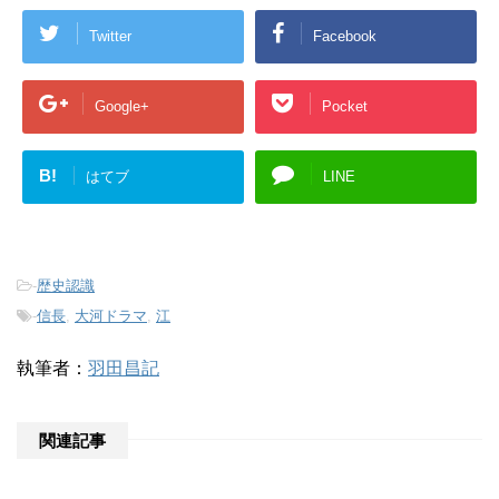
Twitter
Facebook
Google+
Pocket
B!
はてブ
LINE
-
歴史認識
-
信長
,
大河ドラマ
,
江
執筆者：
羽田昌記
関連記事