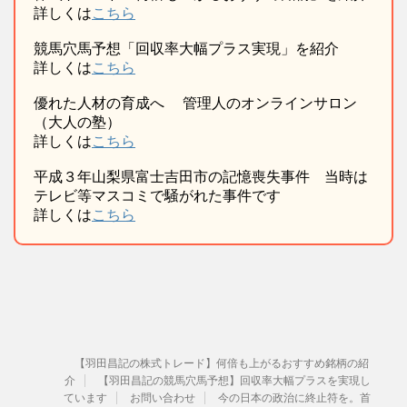
詳しくは
こちら
競馬穴馬予想「回収率大幅プラス実現」を紹介
詳しくは
こちら
優れた人材の育成へ 管理人のオンラインサロン
（大人の塾）
詳しくは
こちら
平成３年山梨県富士吉田市の記憶喪失事件 当時は
テレビ等マスコミで騒がれた事件です
詳しくは
こちら
【羽田昌記の株式トレード】何倍も上がるおすすめ銘柄の紹
介
【羽田昌記の競馬穴馬予想】回収率大幅プラスを実現し
ています
お問い合わせ
今の日本の政治に終止符を。首