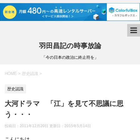
羽田昌記の時事放論
「今の日本の政治に終止符を」
HOME
>
歴史認識
>
歴史認識
大河ドラマ 「江」を見て不思議に思
う・・・
投稿日：2011年12月20日 更新日：
2015年5月14日
こんにちは。