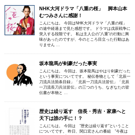
NHK大河ドラマ「八重の桜」 脚本山本
むつみさんに感謝！
こんにちは。 今回はNHK大河ドラマ「八重の桜」
の途中経過まで見た感想です。 ドラマは戊辰戦争に
突入する段階です。 私は主人公の”八重”の行動に興
味があったのですが、今のところ目立った行動はあ
りません …
坂本龍馬が剣豪だった事実
こんにちは。 今回は、坂本龍馬はやはり剣豪だった
という事実についてです。 秘伝巻物として「北辰一
刀流兵法箇条目録」「北辰一刀流兵法皆伝」「北辰
一刀流長刀兵法皆伝」の三つのうち、なぎなたの皆
伝書が本物と …
歴史は繰り返す 信長・秀吉・家康へと
天下は誰の手に！？
こんにちは。 今回は ”歴史は繰り返す”ということ
についてです。 昨日、関口宏さんの番組 ”今夜は