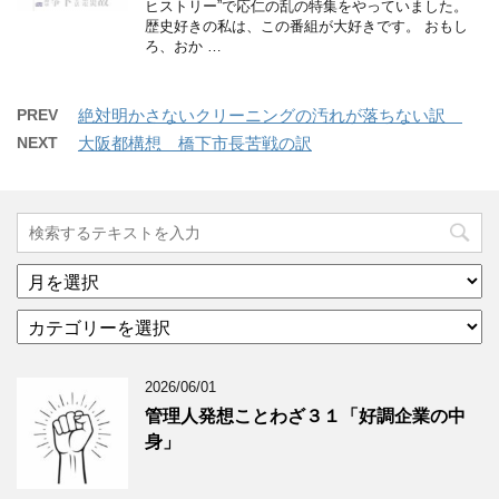
ヒストリー”で応仁の乱の特集をやっていました。
歴史好きの私は、この番組が大好きです。 おもし
ろ、おか …
PREV
絶対明かさないクリーニングの汚れが落ちない訳
NEXT
大阪都構想 橋下市長苦戦の訳
ア
ー
カ
カ
テ
イ
ゴ
ブ
2026/06/01
リ
年
ー
月
管理人発想ことわざ３１「好調企業の中
分
で
身」
類
ブ
で
ロ