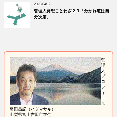
2026/04/17
管理人発想ことわざ２９「分かれ道は自
分次第」
管
理
人
プ
ロ
フ
ィ
ー
ル
羽田昌記（ハダマサキ）
山梨県富士吉田市在住