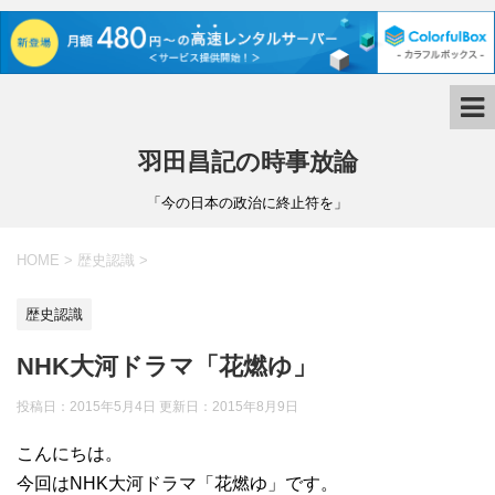
羽田昌記の時事放論
「今の日本の政治に終止符を」
HOME
>
歴史認識
>
歴史認識
NHK大河ドラマ「花燃ゆ」
投稿日：2015年5月4日 更新日：
2015年8月9日
こんにちは。
今回はNHK大河ドラマ「花燃ゆ」です。