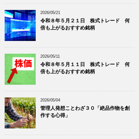
ブ
グ
ロ
記
2026/05/21
グ
事
令和８年５月２１日 株式トレード 何
記
を
倍も上がるおすすめ銘柄
事
表
を
示
表
示
2026/05/11
令和８年５月１１日 株式トレード 何
倍も上がるおすすめ銘柄
2026/05/04
管理人発想ことわざ３０「絶品作物を創
作する心得」