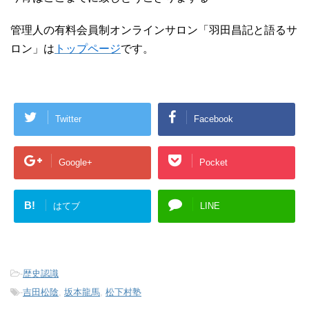
管理人の有料会員制オンラインサロン「羽田昌記と語るサ
ロン」は
トップページ
です。
Twitter
Facebook
Google+
Pocket
B!
はてブ
LINE
-
歴史認識
-
吉田松陰
,
坂本龍馬
,
松下村塾