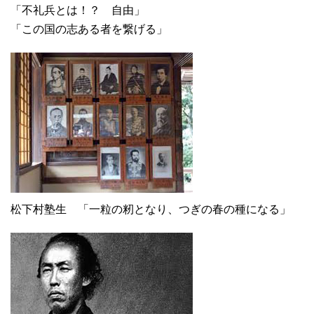
「不礼兵とは！？ 自由」
「この国の志ある者を繋げる」
松下村塾生 「一粒の籾となり、つぎの春の種になる」