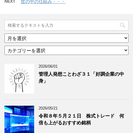
NEXT
世の中の仕組み・・・
ア
ー
カ
カ
テ
イ
ゴ
ブ
2026/06/01
リ
年
ー
月
管理人発想ことわざ３１「好調企業の中
分
で
身」
類
ブ
で
ロ
ブ
グ
ロ
記
2026/05/21
グ
事
令和８年５月２１日 株式トレード 何
記
を
倍も上がるおすすめ銘柄
事
表
を
示