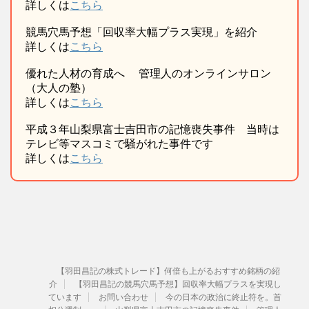
詳しくは
こちら
競馬穴馬予想「回収率大幅プラス実現」を紹介
詳しくは
こちら
優れた人材の育成へ 管理人のオンラインサロン
（大人の塾）
詳しくは
こちら
平成３年山梨県富士吉田市の記憶喪失事件 当時は
テレビ等マスコミで騒がれた事件です
詳しくは
こちら
【羽田昌記の株式トレード】何倍も上がるおすすめ銘柄の紹
介
【羽田昌記の競馬穴馬予想】回収率大幅プラスを実現し
ています
お問い合わせ
今の日本の政治に終止符を。首