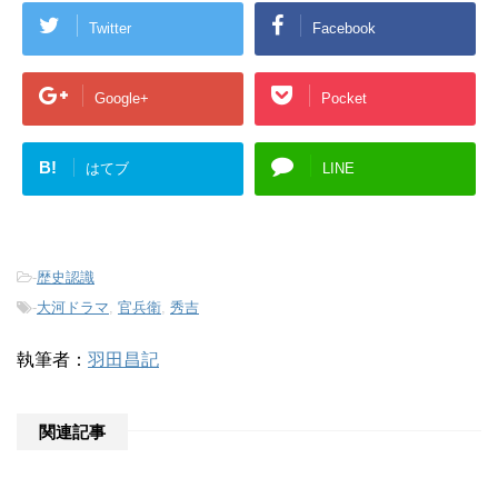
Twitter
Facebook
Google+
Pocket
B!
はてブ
LINE
-
歴史認識
-
大河ドラマ
,
官兵衛
,
秀吉
執筆者：
羽田昌記
関連記事