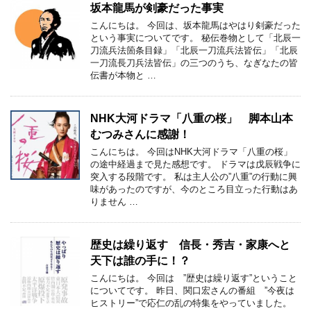
坂本龍馬が剣豪だった事実
こんにちは。 今回は、坂本龍馬はやはり剣豪だった
という事実についてです。 秘伝巻物として「北辰一
刀流兵法箇条目録」「北辰一刀流兵法皆伝」「北辰
一刀流長刀兵法皆伝」の三つのうち、なぎなたの皆
伝書が本物と …
NHK大河ドラマ「八重の桜」 脚本山本
むつみさんに感謝！
こんにちは。 今回はNHK大河ドラマ「八重の桜」
の途中経過まで見た感想です。 ドラマは戊辰戦争に
突入する段階です。 私は主人公の”八重”の行動に興
味があったのですが、今のところ目立った行動はあ
りません …
歴史は繰り返す 信長・秀吉・家康へと
天下は誰の手に！？
こんにちは。 今回は ”歴史は繰り返す”ということ
についてです。 昨日、関口宏さんの番組 ”今夜は
ヒストリー”で応仁の乱の特集をやっていました。