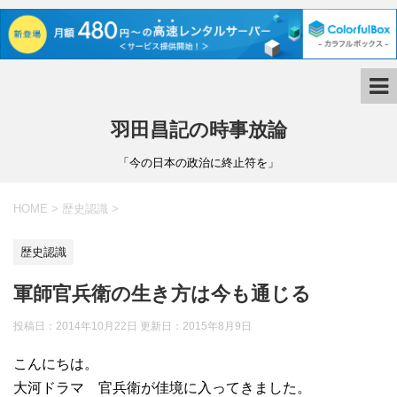
羽田昌記の時事放論
「今の日本の政治に終止符を」
HOME
>
歴史認識
>
歴史認識
軍師官兵衛の生き方は今も通じる
投稿日：2014年10月22日 更新日：
2015年8月9日
こんにちは。
大河ドラマ 官兵衛が佳境に入ってきました。