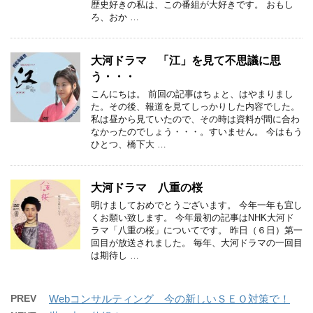
歴史好きの私は、この番組が大好きです。 おもし
ろ、おか …
大河ドラマ 「江」を見て不思議に思
う・・・
こんにちは。 前回の記事はちょと、はやまりまし
た。その後、報道を見てしっかりした内容でした。
私は昼から見ていたので、その時は資料が間に合わ
なかったのでしょう・・・。すいません。 今はもう
ひとつ、橋下大 …
大河ドラマ 八重の桜
明けましておめでとうございます。 今年一年も宜し
くお願い致します。 今年最初の記事はNHK大河ド
ラマ「八重の桜」についてです。 昨日（６日）第一
回目が放送されました。 毎年、大河ドラマの一回目
は期待し …
PREV
Webコンサルティング 今の新しいＳＥＯ対策で！