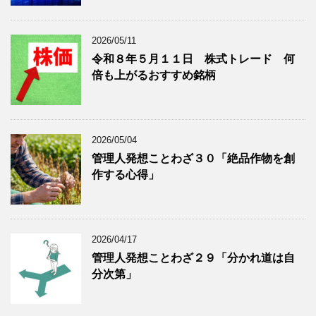
表
示
2026/05/11
令和８年５月１１日 株式トレード 何
倍も上がるおすすめ銘柄
2026/05/04
管理人発想ことわざ３０「絶品作物を創
作する心得」
2026/04/17
管理人発想ことわざ２９「分かれ道は自
分次第」