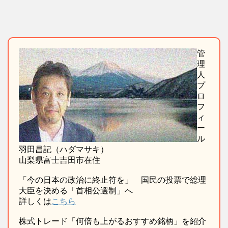
管
理
人
プ
ロ
フ
ィ
ー
ル
羽田昌記（ハダマサキ）
山梨県富士吉田市在住
「今の日本の政治に終止符を」 国民の投票で総理
大臣を決める「首相公選制」へ
詳しくは
こちら
株式トレード「何倍も上がるおすすめ銘柄」を紹介