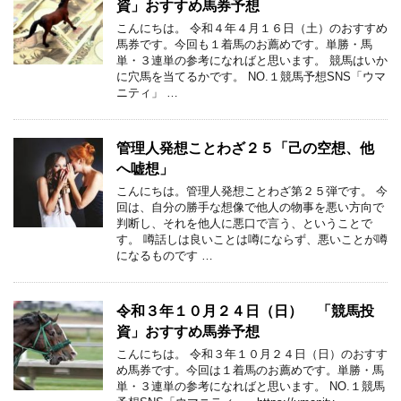
資」おすすめ馬券予想
こんにちは。 令和４年４月１６日（土）のおすすめ
馬券です。今回も１着馬のお薦めです。単勝・馬
単・３連単の参考になればと思います。 競馬はいか
に穴馬を当てるかです。 NO.１競馬予想SNS「ウマ
ニティ」 …
管理人発想ことわざ２５「己の空想、他
へ嘘想」
こんにちは。管理人発想ことわざ第２５弾です。 今
回は、自分の勝手な想像で他人の物事を悪い方向で
判断し、それを他人に悪口で言う、ということで
す。 噂話しは良いことは噂にならず、悪いことが噂
になるものです …
令和３年１０月２４日（日） 「競馬投
資」おすすめ馬券予想
こんにちは。 令和３年１０月２４日（日）のおすす
め馬券です。今回は１着馬のお薦めです。単勝・馬
単・３連単の参考になればと思います。 NO.１競馬