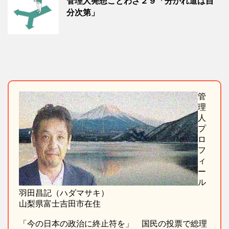
管理人発想ことわざ２９「分かれ道は自
分次第」
管
理
人
プ
ロ
フ
ィ
ー
ル
羽田昌記（ハダマサキ）
山梨県富士吉田市在住
「今の日本の政治に終止符を」 国民の投票で総理