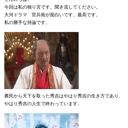
今回は私の独り言です。聞き流してください。
大河ドラマ 官兵衛が面白いです。最高です。
私の勝手な持論です。
農民から天下を取った秀吉はやはり秀吉の生き方であり、
やはり秀吉の人生で終わっています。