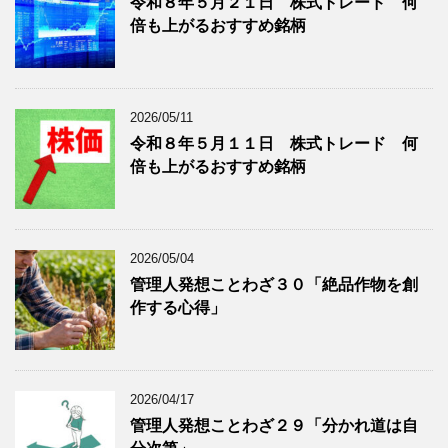
令和８年５月２１日 株式トレード 何
記
を
倍も上がるおすすめ銘柄
事
表
を
示
表
示
2026/05/11
令和８年５月１１日 株式トレード 何
倍も上がるおすすめ銘柄
2026/05/04
管理人発想ことわざ３０「絶品作物を創
作する心得」
2026/04/17
管理人発想ことわざ２９「分かれ道は自