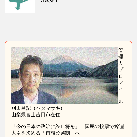
分次第」
管
理
人
プ
ロ
フ
ィ
ー
ル
羽田昌記（ハダマサキ）
山梨県富士吉田市在住
「今の日本の政治に終止符を」 国民の投票で総理
大臣を決める「首相公選制」へ