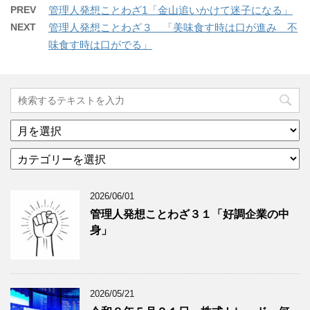
PREV
管理人発想ことわざ1「金山追いかけて迷子になる」
NEXT
管理人発想ことわざ３ 「美味食す時は口が進み 不
味食す時は口がでる」
ア
ー
カ
カ
テ
イ
ゴ
ブ
2026/06/01
リ
年
ー
月
管理人発想ことわざ３１「好調企業の中
分
で
身」
類
ブ
で
ロ
ブ
グ
ロ
記
2026/05/21
グ
事