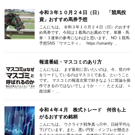
令和３年１０月２４日（日） 「競馬投
資」おすすめ馬券予想
こんにちは。 令和３年１０月２４日（日）のおすす
め馬券です。今回は１着馬のお薦めです。単勝・馬
単・３連単の参考になればと思います。 NO.１競馬
予想SNS「ウマニティ」 https://umanity …
報道番組・マスコミのあり方
こんにちは。 まず最初に言いたいのは、今、世の中
をリードしているのはマスコミである、ということ
です。 マスコミの報道次第で好きなように世論を操
作できるのではないでしょうか・・・ たとえば、 ○
政治家・ …
令和４年４月 株式トレード 何倍も上
がるおすすめ銘柄
こんにちは。 ウクライナ戦争真っ只中、日経平均も
下げています。また、悪い円安・インフレが懸念さ