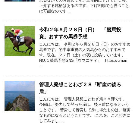
れるなかでのお薦めです。全体的に下げていても、
上昇する銘柄はあるのです。下げ相場でも勝つこと
は可能なのです …
令和２年６月２８日（日） 「競馬投
資」おすすめ馬券予想
こんにちは。 令和２年６月２８日（日）のおすすめ
馬券です。的中率重視の人気馬からのおすすめで
す。現在、２７日（土）の夜に投稿しています。
NO.１競馬予想SNS「ウマニティ」 https://uman
…
管理人発想ことわざ２８「断崖の後ろ
盾」
こんにちは。 管理人発想ことわざ第２８弾です。
今回は、努力して登った崖は、後ろ盾になるという
ことです。 苦労して苦労して身に得たものは、確実
なものになるということです。 これを、ことわざに
してみまし …