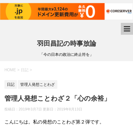
羽田昌記の時事放論
「今の日本の政治に終止符を」
HOME
>
日記
>
日記
管理人発想ことわざ
管理人発想ことわざ２「心の余裕」
投稿日：2019年3月7日 更新日：
2019年8月13日
こんにちは。私の発想のことわざ第２弾です。