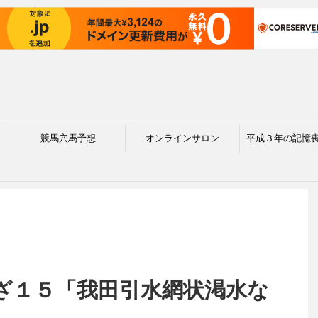
競馬穴馬予想
オンラインサロン
平成３年の記憶
ざ１５「我田引水網状渇水な