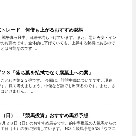
式トレード 何倍も上がるおすすめ銘柄
ナ戦争真っ只中、日経平均も下げています。また、悪い円安・イン
でのお薦めです。全体的に下げていても、上昇する銘柄はあるので
とは可能なのです …
ざ２３「落ち葉を払拭でなく腐葉土への案」
ことわざ第２３弾です。 今回は、誹謗中傷についてです。現在、
です。良く考えましょう。中傷など誰でも出来るのです。また、さ
はいけません。 …
日（日） 「競馬投資」おすすめ馬券予想
６月２８日（日）のおすすめ馬券です。的中率重視の人気馬からの
７日（土）の夜に投稿しています。 NO.１競馬予想SNS「ウマニ
…