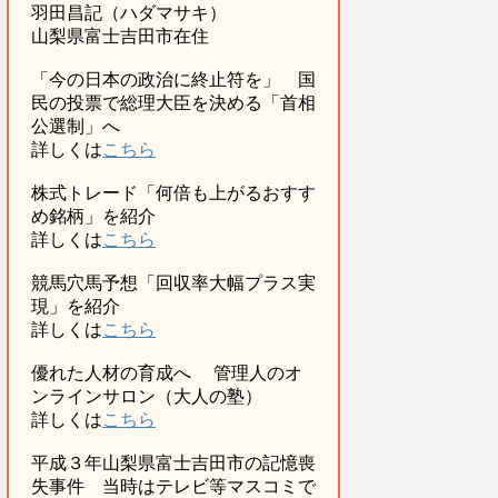
羽田昌記（ハダマサキ）
山梨県富士吉田市在住
「今の日本の政治に終止符を」 国
民の投票で総理大臣を決める「首相
公選制」へ
詳しくは
こちら
株式トレード「何倍も上がるおすす
め銘柄」を紹介
詳しくは
こちら
競馬穴馬予想「回収率大幅プラス実
現」を紹介
詳しくは
こちら
優れた人材の育成へ 管理人のオ
ンラインサロン（大人の塾）
詳しくは
こちら
平成３年山梨県富士吉田市の記憶喪
失事件 当時はテレビ等マスコミで