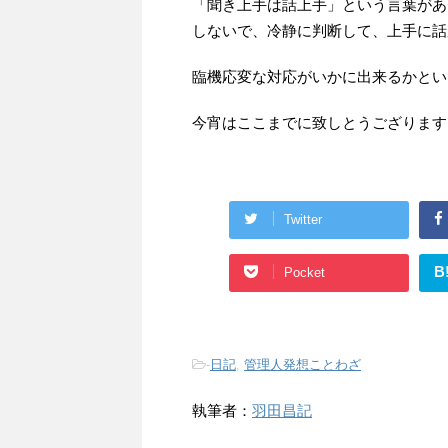
「聞き上手は話上手」という言葉があ
しないで、冷静に判断して、上手に話
臨機応変な対応がいかに出来るかとい
今宵はここまでに致しとうござります
Twitter
B
Pocket
-
日記
,
管理人発想ことわざ
執筆者：
羽田昌記