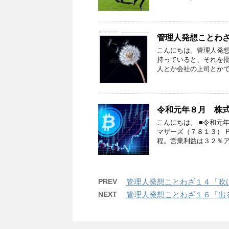
管理人発想ことわ
こんにちは。管理人発想
持っていると、それを批
人とか会社の上司とかで
令和元年８月 株
こんにちは。 ■令和元
マザーズ（７８１３） 
程。営業利益は３２％ア
PREV
管理人発想ことわざ１４「吹
NEXT
管理人発想ことわざ１６「出