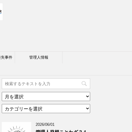
喪失事件
管理人情報
ア
ー
カ
カ
テ
イ
ゴ
ブ
2026/06/01
リ
年
ー
月