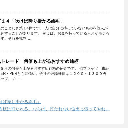
ざ１４「吹けば降り掛かる綿毛」
のことわざ第１4弾です。 人は自分に持っていないものを他人が
判することがあります。 例えば、お金を持っている人とかモテる
す。それを批判 …
式トレード 何倍も上がるおすすめ銘柄
年８月の何倍も上がるおすすめ銘柄の紹介です。 ◎プラッツ 東証
PER・PBRともに低い。会社の理論株価は１２００～１３００円
ップ。 △ …
けば降り掛かる綿毛」
る杭は打たれる。ならば、打たれない位出っ張ってやれ」