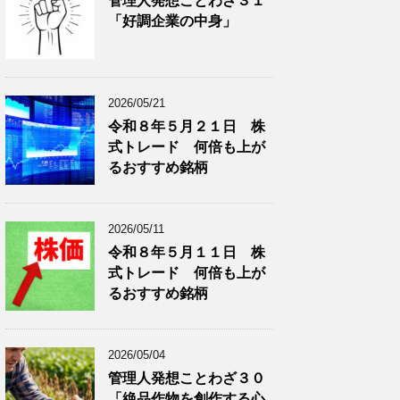
管理人発想ことわざ３１
分
で
「好調企業の中身」
類
ブ
で
ロ
ブ
グ
ロ
記
2026/05/21
グ
事
令和８年５月２１日 株
記
を
式トレード 何倍も上が
事
表
を
示
るおすすめ銘柄
表
示
2026/05/11
令和８年５月１１日 株
式トレード 何倍も上が
るおすすめ銘柄
2026/05/04
管理人発想ことわざ３０
「絶品作物を創作する心