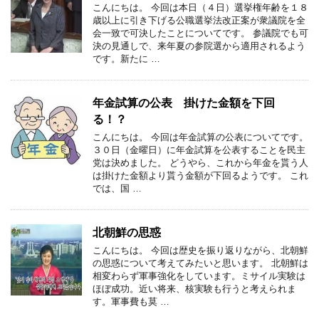
こんにちは。 今回は本日（４日）選挙権年齢を１８
歳以上に引き下げる公職選挙法改正案が衆議院を全
会一致で可決したことについてです。 参議院でも可
決の見通しで、来年夏の参院選から適用されるよう
です。新たに …
年金試算の公表 掛けた金額を下回
る！？
こんにちは。 今回は年金試算の公表についてです。
３０日（金曜日）に年金試算を公表することを民主
党は決めました。 どうやら、これから年金を貰う人
は掛けた金額より貰う金額が下回るようです。 これ
では、国 …
北朝鮮の思惑
こんにちは。 今回は歴史を振り返りながら、北朝鮮
の思惑について考えてみたいと思います。 北朝鮮は
相変わらず軍事強化をしています。ミサイル実験は
ほぼ成功。近い将来、核実験も行うと考えられま
す。軍事費も莫 …