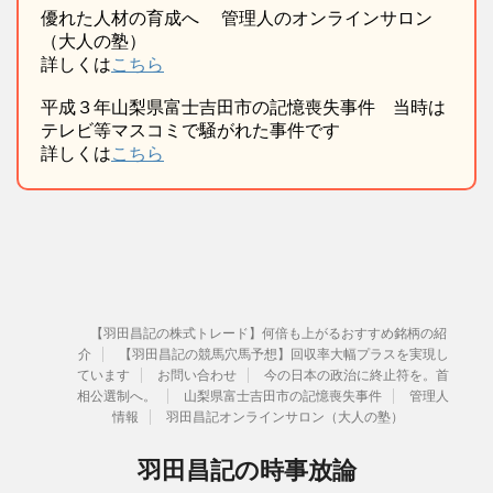
優れた人材の育成へ 管理人のオンラインサロン
（大人の塾）
詳しくは
こちら
平成３年山梨県富士吉田市の記憶喪失事件 当時は
テレビ等マスコミで騒がれた事件です
詳しくは
こちら
【羽田昌記の株式トレード】何倍も上がるおすすめ銘柄の紹
介
【羽田昌記の競馬穴馬予想】回収率大幅プラスを実現し
ています
お問い合わせ
今の日本の政治に終止符を。首
相公選制へ。
山梨県富士吉田市の記憶喪失事件
管理人
情報
羽田昌記オンラインサロン（大人の塾）
羽田昌記の時事放論