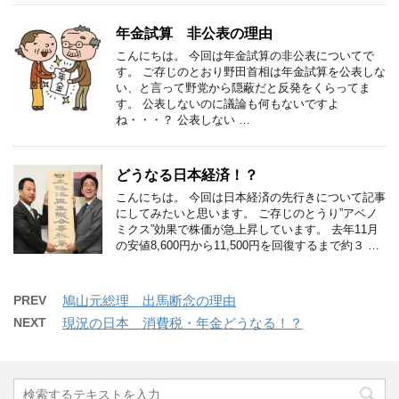
年金試算 非公表の理由
こんにちは。 今回は年金試算の非公表についてで
す。 ご存じのとおり野田首相は年金試算を公表しな
い、と言って野党から隠蔽だと反発をくらってま
す。 公表しないのに議論も何もないですよ
ね・・・？ 公表しない …
どうなる日本経済！？
こんにちは。 今回は日本経済の先行きについて記事
にしてみたいと思います。 ご存じのとうり”アベノ
ミクス”効果で株価が急上昇しています。 去年11月
の安値8,600円から11,500円を回復するまで約３ …
PREV
鳩山元総理 出馬断念の理由
NEXT
現況の日本 消費税・年金どうなる！？