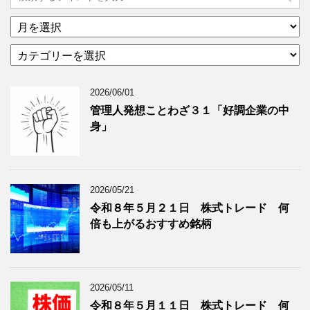
ア
ー
カ
カ
テ
イ
ゴ
ブ
2026/06/01
リ
年
ー
月
管理人発想ことわざ３１「好調企業の中
分
で
身」
類
ブ
で
ロ
ブ
グ
ロ
記
2026/05/21
グ
事
令和８年５月２１日 株式トレード 何
記
を
倍も上がるおすすめ銘柄
事
表
を
示
表
示
2026/05/11
令和８年５月１１日 株式トレード 何