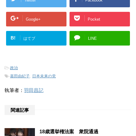
Twitter
Facebook
Google+
Pocket
B!
はてブ
LINE
-
政治
-
嘉田由紀子
,
日本未来の党
執筆者：
羽田昌記
関連記事
18歳選挙権法案 衆院通過