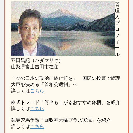
管
理
人
プ
ロ
フ
ィ
ー
ル
羽田昌記（ハダマサキ）
山梨県富士吉田市在住
「今の日本の政治に終止符を」 国民の投票で総理
大臣を決める「首相公選制」へ
詳しくは
こちら
株式トレード「何倍も上がるおすすめ銘柄」を紹介
詳しくは
こちら
競馬穴馬予想「回収率大幅プラス実現」を紹介
詳しくは
こちら