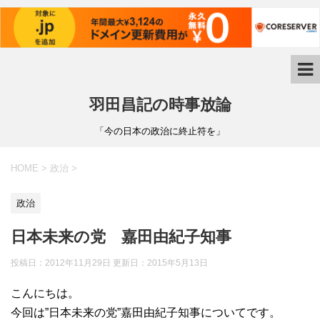
羽田昌記の時事放論
「今の日本の政治に終止符を」
HOME
>
政治
>
政治
日本未来の党 嘉田由紀子知事
投稿日：2012年11月29日 更新日：
2015年5月13日
こんにちは。
今回は”日本未来の党”嘉田由紀子知事についてです。