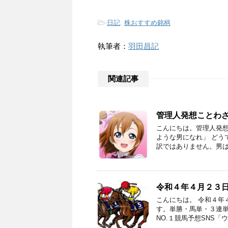
-
日記
,
株おすすめ銘柄
執筆者：
羽田昌記
関連記事
管理人発想ことわ
こんにちは。管理人発想
ような男になれ」 どう
訳ではありません。男は
令和４年４月２３
こんにちは。 令和４年
す。単勝・馬単・３連単
NO.１競馬予想SNS「