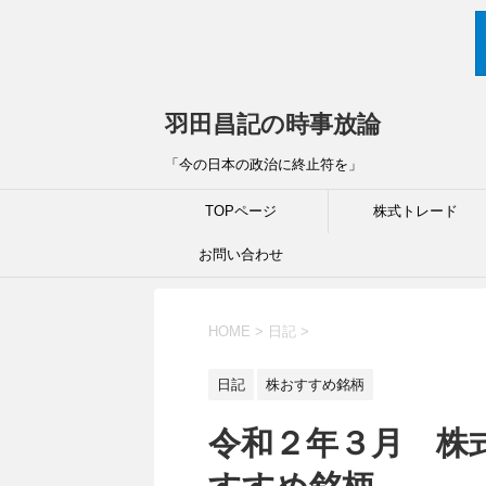
羽田昌記の時事放論
「今の日本の政治に終止符を」
TOPページ
株式トレード
お問い合わせ
HOME
>
日記
>
日記
株おすすめ銘柄
令和２年３月 株