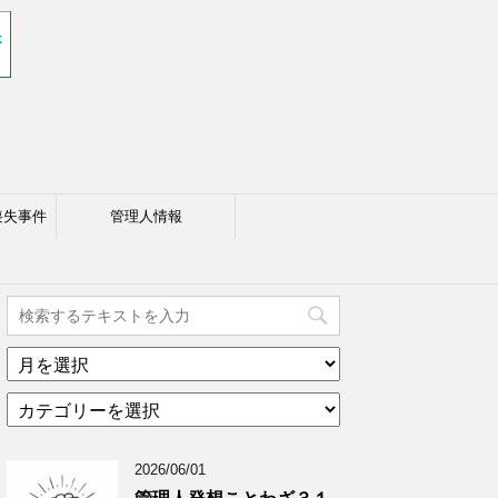
喪失事件
管理人情報
ア
ー
カ
カ
テ
イ
ゴ
ブ
2026/06/01
リ
年
ー
月