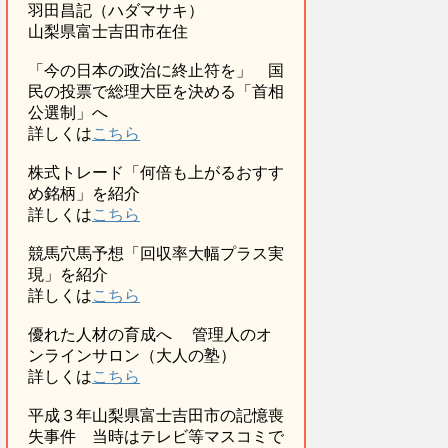
羽田昌記（ハダマサキ）
山梨県富士吉田市在住
「今の日本の政治に終止符を」 国
民の投票で総理大臣を決める「首相
公選制」へ
詳しくは
こちら
株式トレード「何倍も上がるおすす
め銘柄」を紹介
詳しくは
こちら
競馬穴馬予想「回収率大幅プラス実
現」を紹介
詳しくは
こちら
優れた人材の育成へ 管理人のオ
ンラインサロン（大人の塾）
詳しくは
こちら
平成３年山梨県富士吉田市の記憶喪
失事件 当時はテレビ等マスコミで