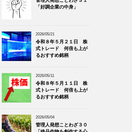
管理人発想ことわざ３１
分
で
「好調企業の中身」
類
ブ
で
ロ
ブ
グ
ロ
記
2026/05/21
グ
事
令和８年５月２１日 株
記
を
式トレード 何倍も上が
事
表
を
示
るおすすめ銘柄
表
示
2026/05/11
令和８年５月１１日 株
式トレード 何倍も上が
るおすすめ銘柄
2026/05/04
管理人発想ことわざ３０
「絶品作物を創作する心