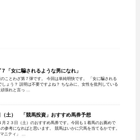
ざ７「女に騙されるような男になれ」
のことわざ第７弾です。 今回は単純明快です。 「女に騙される
でしょう？ 説明は不要ですよね？ ちなみに、女性を批判している
頑張れと言っ …
日（土） 「競馬投資」おすすめ馬券予想
４月２３日（土）のおすすめ馬券です。今回も１着馬のお薦めで
の参考になればと思います。 競馬はいかに穴馬を当てるかです。
ウマニティ」 …