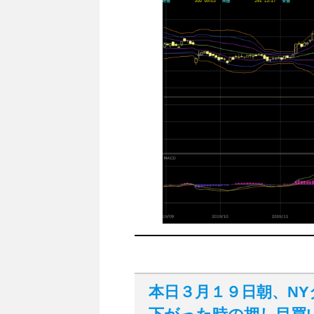
本
日３月１９日朝、N