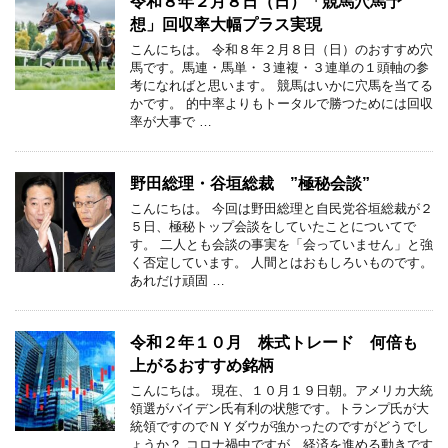
令和８年２月８日（日）「競馬穴馬予
想」回収率大幅プラス実現
こんにちは。 令和８年２月８日（日）のおすすめ穴
馬です。馬連・馬単・３連複・３連単の１頭軸の参
考になればと思います。 競馬はいかに穴馬を当てる
かです。 的中率よりもトータルで勝つためには回収
率が大事で …
野田総理・谷垣総裁 ”極秘会談”
こんにちは。 今回は野田総理と自民党谷垣総裁が２
５日、極秘トップ会談をしていたことについてで
す。 二人とも会談の事実を「会っていません」と強
く否定しています。 人間とはおもしろいものです。
あれだけ頑固 …
令和２年１０月 株式トレード 何倍も
上がるおすすめ銘柄
こんにちは。 現在、１０月１９日朝。アメリカ大統
領選がバイデン氏有利の状態です。トランプ氏が大
統領ですのでＮＹダウが強かったのですがどうでし
ょうか？ コロナ禍中ですが、経済を進める動きです