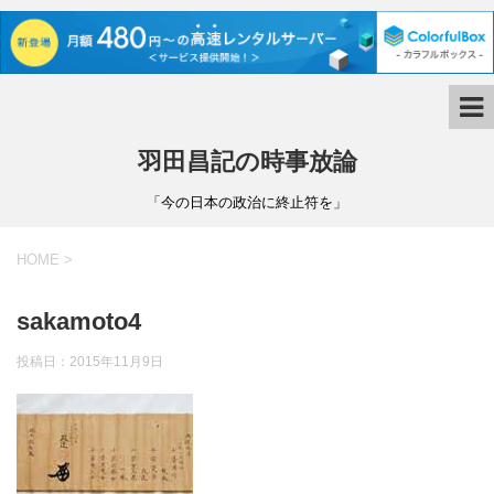
羽田昌記の時事放論
「今の日本の政治に終止符を」
HOME
>
sakamoto4
投稿日：
2015年11月9日