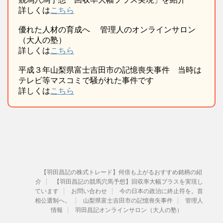
詳しくは
こちら
優れた人材の育成へ 管理人のオンラインサロン
（大人の塾）
詳しくは
こちら
平成３年山梨県富士吉田市の記憶喪失事件 当時は
テレビ等マスコミで騒がれた事件です
詳しくは
こちら
【羽田昌記の株式トレード】何倍も上がるおすすめ銘柄の紹
介
【羽田昌記の競馬穴馬予想】回収率大幅プラスを実現し
ています
お問い合わせ
今の日本の政治に終止符を。首
相公選制へ。
山梨県富士吉田市の記憶喪失事件
管理人
情報
羽田昌記オンラインサロン（大人の塾）