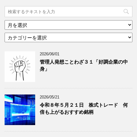
ア
ー
カ
カ
テ
イ
ゴ
ブ
2026/06/01
リ
年
ー
月
管理人発想ことわざ３１「好調企業の中
分
で
身」
類
ブ
で
ロ
ブ
グ
ロ
記
2026/05/21
グ
事
令和８年５月２１日 株式トレード 何
記
を
倍も上がるおすすめ銘柄
事
表
を
示
表
示