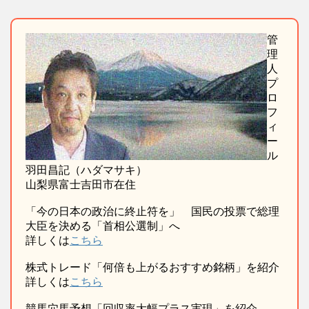
管
理
人
プ
ロ
フ
ィ
ー
ル
羽田昌記（ハダマサキ）
山梨県富士吉田市在住
「今の日本の政治に終止符を」 国民の投票で総理
大臣を決める「首相公選制」へ
詳しくは
こちら
株式トレード「何倍も上がるおすすめ銘柄」を紹介
詳しくは
こちら
競馬穴馬予想「回収率大幅プラス実現」を紹介