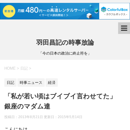
羽田昌記の時事放論
「今の日本の政治に終止符を」
HOME
>
日記
>
日記
時事ニュース
経済
「私が若い頃はブイブイ言わせてた」
銀座のマダム達
投稿日：2013年8月21日 更新日：
2015年5月14日
こんにちは。