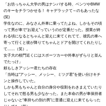
「お坊っちゃん大学の男はナンパする時、ベンツやBMW
のキーをチラつかせる！ キャデラックて～のもあったな
(笑)
学生なのに、みなさん外車に乗ってたよね。しかもその頃
って男が車で“お迎え”っていうのが定番だった。授業が終
わる頃になるとちゃんと迎えに来てくれてて、彼氏の車へ
寄って行くと彼が降りてちゃんとドアを開けてくれたりし
て……（笑）。
女子大の校門近くにはスポーツカーや外車がずらりと並ん
でたっけ」
頼もしきアッシー君たちの存在
「当時は“アッシー、メッシー、ミツグ君”を使い分けキチ
ンと操作していた。
しかも男もちゃんと自分の身分や役割をわきまえていたり
してそれで怒る男も少なかった。また本命の男が車保持者
じゃないと“車持ちの別の男”に普通に迎えに来てもらった