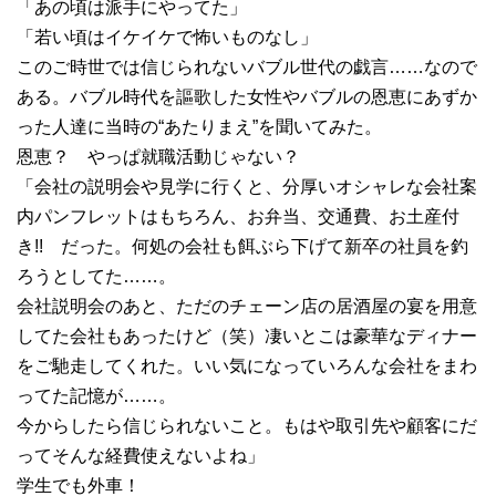
「あの頃は派手にやってた」
「若い頃はイケイケで怖いものなし」
このご時世では信じられないバブル世代の戯言……なので
ある。バブル時代を謳歌した女性やバブルの恩恵にあずか
った人達に当時の“あたりまえ”を聞いてみた。
恩恵？ やっぱ就職活動じゃない？
「会社の説明会や見学に行くと、分厚いオシャレな会社案
内パンフレットはもちろん、お弁当、交通費、お土産付
き!! だった。何処の会社も餌ぶら下げて新卒の社員を釣
ろうとしてた……。
会社説明会のあと、ただのチェーン店の居酒屋の宴を用意
してた会社もあったけど（笑）凄いとこは豪華なディナー
をご馳走してくれた。いい気になっていろんな会社をまわ
ってた記憶が……。
今からしたら信じられないこと。もはや取引先や顧客にだ
ってそんな経費使えないよね」
学生でも外車！