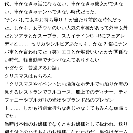
代。車がなきゃ話にならない、車がなきゃ彼女ができな
い、車がなきゃナンパできない時代だった。
“ナンパして女をお持ち帰り！”が当たり前的な時代だっ
た。しかも、女子ウケのいい人気の車種があって外車以外
だとソアラとかスープラ、スカイラインGT-Rにフェアレ
ディZ……。セリカやシルビアあたりも、かな？ 俗にナン
パ車とか言われてた（笑）エコとか燃費いいとかが関係な
い時代、軽自動車でナンパなんてありえない。
ヤダヤダ。昔過ぎるお話」
クリスマスはもちろん
「クリスマスやイベントはお洒落なホテルでお泊りか海の
見えるレストランでフルコース、船上でのディナー。ティ
ファニーやブルガリの光物やブランド品のプレゼン
ト……。しかも特別金持ちな男じゃなくてもみんな頑張っ
てた」
当時は本物のお嬢様でなくともお嬢様として扱われ、送り
迎え付きのパチもんのお姫様になれたのだ。男性はゲーム