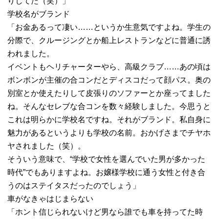
りしてた（笑）」
学校名がブランド
「お金あるって凄い……というか生意気ですよね。学生の
分際で、クルージングとか船上レストランなどに普通に誘
われました。
イベントもヘリチャーターやら、高級クラブ……あの頃は
ボンボンが主催の合コンだとディスコだって顔パス。奥の
別室とか使えたりして皮張りのソファーとか座ってました
ね。そんなセレブな合コンを数々経験しました。今思うと
これは明らかに学校名ですね。それがブランド。私自身に
魅力があるというよりも学校の名前。おかげさまでチヤホ
ヤされました（笑）。
そういう意味で、“学校で女性を選んでいた男が多かった
時代”でもありますよね。お嬢様学校に通う女性と付き合
うのはステイタスだったのでしょう」
車がなきゃはじまらない
「ホント信じられないけど男なら誰でも車を持ってた時