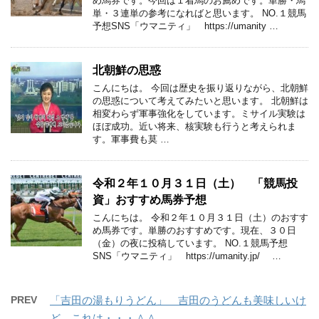
め馬券です。今回は１着馬のお薦めです。単勝・馬
単・３連単の参考になればと思います。 NO.１競馬
予想SNS「ウマニティ」 https://umanity …
北朝鮮の思惑
こんにちは。 今回は歴史を振り返りながら、北朝鮮
の思惑について考えてみたいと思います。 北朝鮮は
相変わらず軍事強化をしています。ミサイル実験は
ほぼ成功。近い将来、核実験も行うと考えられま
す。軍事費も莫 …
令和２年１０月３１日（土） 「競馬投
資」おすすめ馬券予想
こんにちは。 令和２年１０月３１日（土）のおすす
め馬券です。単勝のおすすめです。現在、３０日
（金）の夜に投稿しています。 NO.１競馬予想
SNS「ウマニティ」 https://umanity.jp/ …
PREV
「吉田の湯もりうどん」 吉田のうどんも美味しいけ
ど、これは・・・＾＾