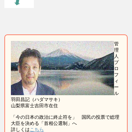
管
理
人
プ
ロ
フ
ィ
ー
ル
羽田昌記（ハダマサキ）
山梨県富士吉田市在住
「今の日本の政治に終止符を」 国民の投票で総理
大臣を決める「首相公選制」へ
詳しくは
こちら