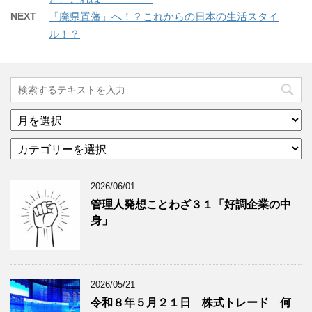
NEXT
「廃県置藩」へ！？これからの日本の生活スタイ
ル！？
ア
ー
カ
カ
テ
イ
ゴ
ブ
2026/06/01
リ
年
ー
月
管理人発想ことわざ３１「好調企業の中
分
で
身」
類
ブ
で
ロ
ブ
グ
ロ
記
2026/05/21
グ
事
令和８年５月２１日 株式トレード 何
記
を