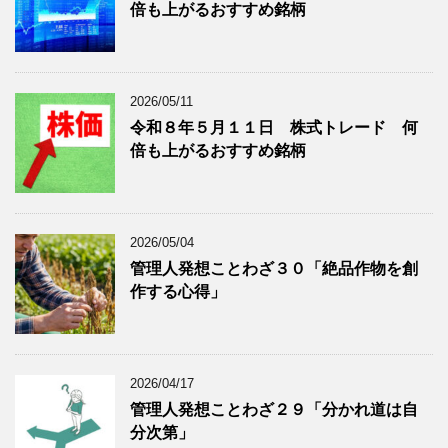
倍も上がるおすすめ銘柄
事
表
を
示
表
示
2026/05/11
令和８年５月１１日 株式トレード 何
倍も上がるおすすめ銘柄
2026/05/04
管理人発想ことわざ３０「絶品作物を創
作する心得」
2026/04/17
管理人発想ことわざ２９「分かれ道は自
分次第」