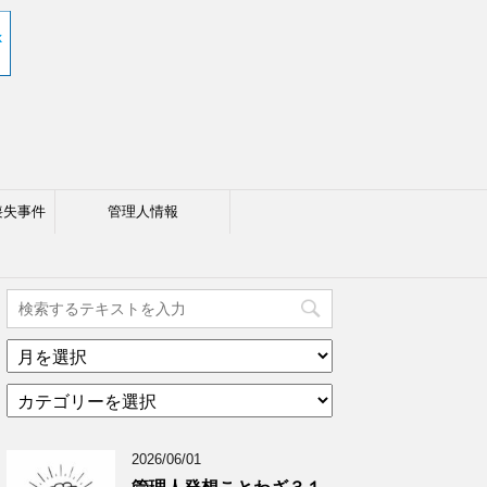
喪失事件
管理人情報
ア
ー
カ
カ
テ
イ
ゴ
ブ
2026/06/01
リ
年
ー
月