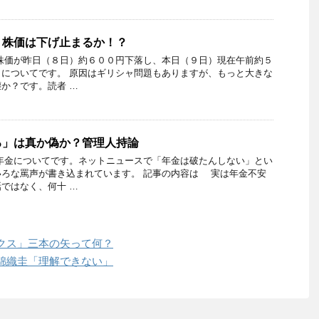
？株価は下げ止まるか！？
株価が昨日（８日）約６００円下落し、本日（９日）現在午前約５
についてです。 原因はギリシャ問題もありますが、もっと大きな
か？です。読者 …
る」は真か偽か？管理人持論
年金についてです。ネットニュースで「年金は破たんしない」とい
いろな罵声が書き込まれています。 記事の内容は 実は年金不安
ではなく、何十 …
クス」三本の矢って何？
錦織圭「理解できない」