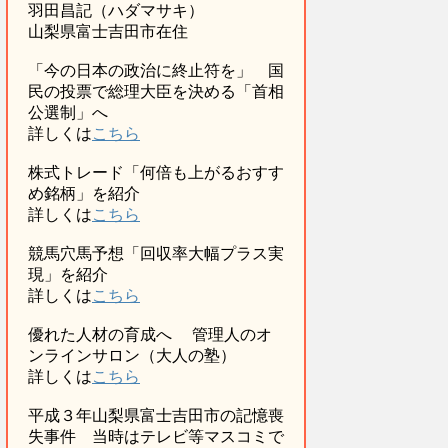
羽田昌記（ハダマサキ）
山梨県富士吉田市在住
「今の日本の政治に終止符を」 国
民の投票で総理大臣を決める「首相
公選制」へ
詳しくは
こちら
株式トレード「何倍も上がるおすす
め銘柄」を紹介
詳しくは
こちら
競馬穴馬予想「回収率大幅プラス実
現」を紹介
詳しくは
こちら
優れた人材の育成へ 管理人のオ
ンラインサロン（大人の塾）
詳しくは
こちら
平成３年山梨県富士吉田市の記憶喪
失事件 当時はテレビ等マスコミで