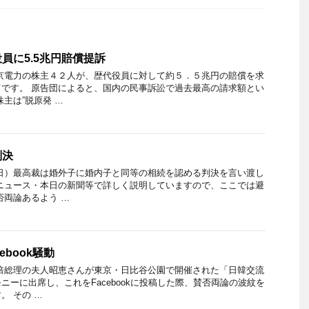
員に5.5兆円賠償提訴
京電力の株主４２人が、歴代役員に対して約５．５兆円の賠償を求
です。 原告団によると、国内の民事訴訟で過去最高の請求額とい
主は”脱原発 …
判決
日）最高裁は婚外子に婚内子と同等の相続を認める判決を言い渡し
ニュース・本日の新聞等で詳しく説明していますので、ここでは避
否両論あるよう …
ebook騒動
倍総理の夫人昭恵さんが東京・日比谷公園で開催された「日韓交流
ニーに出席し、これをFacebookに投稿した際、賛否両論の波紋を
。 その …