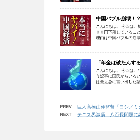
中国バブル崩壊！
こんにちは。 今回は、
００円下落していること
理由は中国バブルの崩壊
「年金は破たんす
こんにちは。 今回は、
う記事に国民からいろ
は最近急に言い出した話
PREV
巨人高橋由伸監督「ヨシノミ
NEXT
テニス界激震 八百長問題に