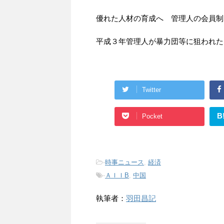
優れた人材の育成へ 管理人の会員制
平成３年管理人が暴力団等に狙われた
Twitter
B
Pocket
-
時事ニュース
,
経済
-
ＡＩＩB
,
中国
執筆者：
羽田昌記