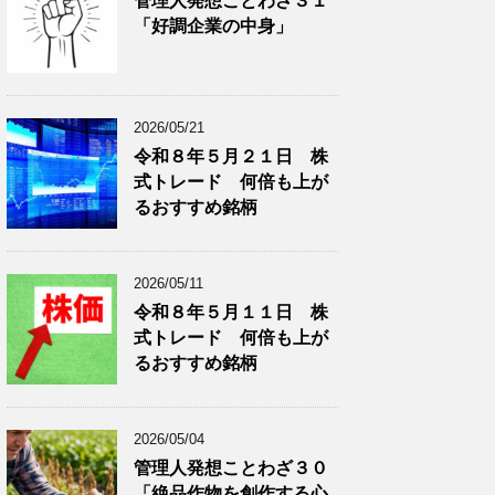
管理人発想ことわざ３１
分
で
「好調企業の中身」
類
ブ
で
ロ
ブ
グ
ロ
記
2026/05/21
グ
事
令和８年５月２１日 株
記
を
式トレード 何倍も上が
事
表
を
示
るおすすめ銘柄
表
示
2026/05/11
令和８年５月１１日 株
式トレード 何倍も上が
るおすすめ銘柄
2026/05/04
管理人発想ことわざ３０
「絶品作物を創作する心