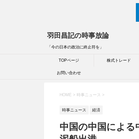
羽田昌記の時事放論
「今の日本の政治に終止符を」
TOPページ
株式トレード
お問い合わせ
HOME
>
時事ニュース
>
時事ニュース
経済
中国の中国による