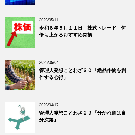
表
示
2026/05/11
令和８年５月１１日 株式トレード 何
倍も上がるおすすめ銘柄
2026/05/04
管理人発想ことわざ３０「絶品作物を創
作する心得」
2026/04/17
管理人発想ことわざ２９「分かれ道は自
分次第」