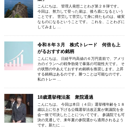
こんにちは。 管理人発想ことわざ第２８弾です。
今回は、努力して登った崖は、後ろ盾になるという
ことです。 苦労して苦労して身に得たものは、確実
なものになるということです。 これを、ことわざに
してみまし …
令和８年３月 株式トレード 何倍も上
がるおすすめ銘柄
こんにちは。 日経平均高値の６万円直前で、アメリ
カのイランへの戦争勃発で暴落の可能性大です。 そ
の状態の中あえておすすめ銘柄を推奨します。上昇
する銘柄はあるのです。勝つことは可能なのです。
私のトレー …
18歳選挙権法案 衆院通過
こんにちは。 今回は本日（４日）選挙権年齢を１８
歳以上に引き下げる公職選挙法改正案が衆議院を全
会一致で可決したことについてです。 参議院でも可
決の見通しで、来年夏の参院選から適用されるよう
です。新たに …