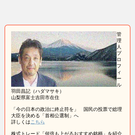
管
理
人
プ
ロ
フ
ィ
ー
ル
羽田昌記（ハダマサキ）
山梨県富士吉田市在住
「今の日本の政治に終止符を」 国民の投票で総理
大臣を決める「首相公選制」へ
詳しくは
こちら
株式トレード「何倍も上がるおすすめ銘柄」を紹介