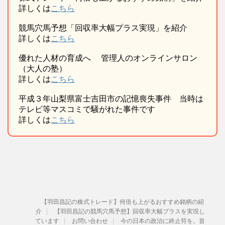
詳しくは
こちら
競馬穴馬予想「回収率大幅プラス実現」を紹介
詳しくは
こちら
優れた人材の育成へ 管理人のオンラインサロン
（大人の塾）
詳しくは
こちら
平成３年山梨県富士吉田市の記憶喪失事件 当時は
テレビ等マスコミで騒がれた事件です
詳しくは
こちら
【羽田昌記の株式トレード】何倍も上がるおすすめ銘柄の紹
介
【羽田昌記の競馬穴馬予想】回収率大幅プラスを実現し
ています
お問い合わせ
今の日本の政治に終止符を。首