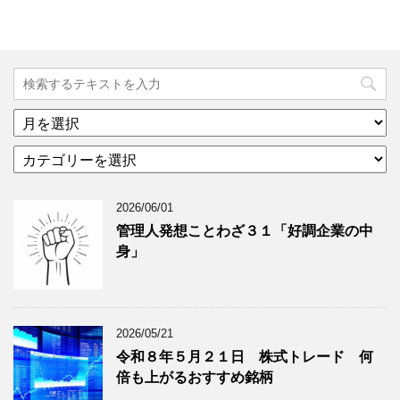
ア
ー
カ
カ
テ
イ
ゴ
ブ
2026/06/01
リ
年
ー
月
管理人発想ことわざ３１「好調企業の中
分
で
身」
類
ブ
で
ロ
ブ
グ
ロ
記
2026/05/21
グ
事
令和８年５月２１日 株式トレード 何
記
を
倍も上がるおすすめ銘柄
事
表
を
示