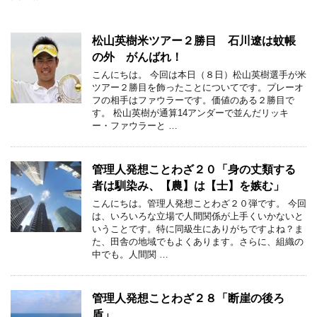
松山英樹米ツアー２勝目 石川遼は蚊帳
の外 がんばれ！
こんにちは。 今回は本日（８日）松山英樹選手が米
ツアー２勝目を飾ったことについてです。プレーオ
フの相手はファウラーです。価値のある２勝目で
す。 松山英樹が通算14アンダーで並んだリッキ
ー・ファウラーと …
管理人発想ことわざ２０「身の丈類する
者は馴染み、【農】は【士】を嫉む」
こんにちは。管理人発想ことわざ２０弾です。 今回
は、いろいろな立場で人間関係が上手くいかないと
いうことです。特に同級生にありがちですよね？ま
た、田舎の地域でもよくあります。さらに、組織の
中でも。人間関 …
管理人発想ことわざ２８「断崖の後ろ
盾」