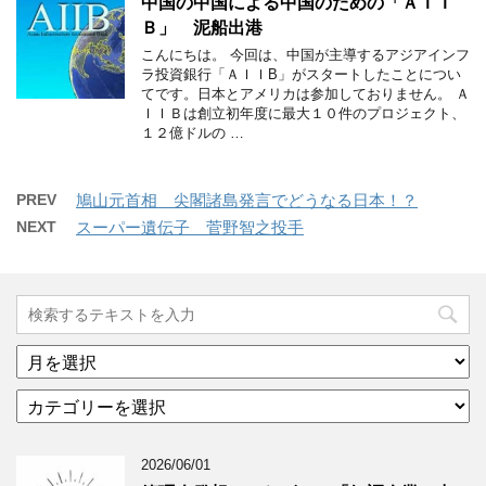
中国の中国による中国のための「ＡＩＩ
Ｂ」 泥船出港
こんにちは。 今回は、中国が主導するアジアインフ
ラ投資銀行「ＡＩＩB」がスタートしたことについ
てです。日本とアメリカは参加しておりません。 Ａ
ＩＩＢは創立初年度に最大１０件のプロジェクト、
１２億ドルの …
PREV
鳩山元首相 尖閣諸島発言でどうなる日本！？
NEXT
スーパー遺伝子 菅野智之投手
ア
ー
カ
カ
テ
イ
ゴ
ブ
2026/06/01
リ
年