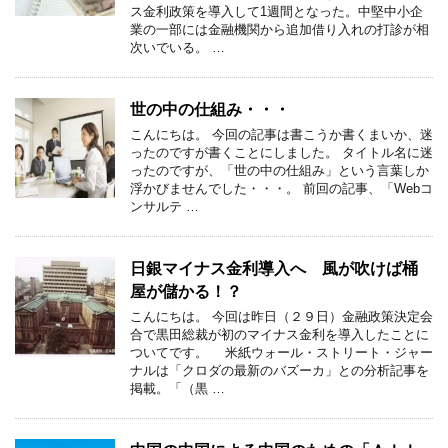
ス金利政策を導入して1週間となった。中堅中小企
業の一部には金融機関から追加借り入れの打診が相
次いでいる。 …
世の中の仕組み・・・
こんにちは。 今回の記事は書こうか書くまいか、迷
ったのですが書くことにしました。 タイトル名に迷
ったのですが、「世の中の仕組み」という言葉しか
浮かびませんでした・・・。 前回の記事、「Webコ
ンサルテ …
日銀マイナス金利導入へ 風が吹けば桶
屋が儲かる！？
こんにちは。 今回は昨日（２９日）金融政策決定会
合で黒田総裁が初のマイナス金利を導入したことに
ついてです。 米紙ウォール・ストリート・ジャー
ナルは「クロダの最新のバズーカ」との分析記事を
掲載。「（黒 …