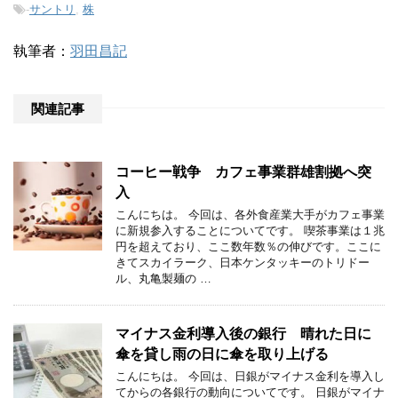
-
サントリ
,
株
執筆者：
羽田昌記
関連記事
コーヒー戦争 カフェ事業群雄割拠へ突
入
こんにちは。 今回は、各外食産業大手がカフェ事業
に新規参入することについてです。 喫茶事業は１兆
円を超えており、ここ数年数％の伸びです。ここに
きてスカイラーク、日本ケンタッキーのトリドー
ル、丸亀製麺の …
マイナス金利導入後の銀行 晴れた日に
傘を貸し雨の日に傘を取り上げる
こんにちは。 今回は、日銀がマイナス金利を導入し
てからの各銀行の動向についてです。 日銀がマイナ