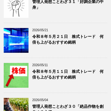
ー
月
管理人発想ことわざ３１「好調企業の中
分
で
身」
類
ブ
で
ロ
ブ
グ
ロ
記
2026/05/21
グ
事
令和８年５月２１日 株式トレード 何
記
を
倍も上がるおすすめ銘柄
事
表
を
示
表
示
2026/05/11
令和８年５月１１日 株式トレード 何
倍も上がるおすすめ銘柄
2026/05/04
管理人発想ことわざ３０「絶品作物を創