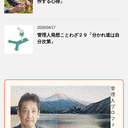
作する心得」
2026/04/17
管理人発想ことわざ２９「分かれ道は自
分次第」
管
理
人
プ
ロ
フ
ィ