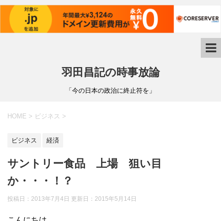
羽田昌記の時事放論
「今の日本の政治に終止符を」
HOME
>
ビジネス
>
ビジネス
経済
サントリー食品 上場 狙い目
か・・・！？
投稿日：2013年7月4日 更新日：
2015年5月14日
こんにちは。