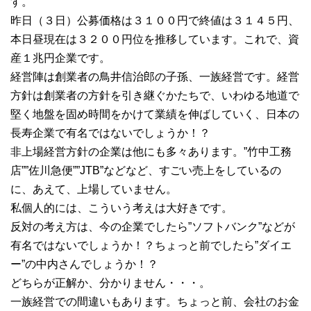
す。
昨日（３日）公募価格は３１００円で終値は３１４５円、
本日昼現在は３２００円位を推移しています。これで、資
産１兆円企業です。
経営陣は創業者の鳥井信治郎の子孫、一族経営です。経営
方針は創業者の方針を引き継ぐかたちで、いわゆる地道で
堅く地盤を固め時間をかけて業績を伸ばしていく、日本の
長寿企業で有名ではないでしょうか！？
非上場経営方針の企業は他にも多々あります。”竹中工務
店””佐川急便””JTB”などなど、すごい売上をしているの
に、あえて、上場していません。
私個人的には、こういう考えは大好きです。
反対の考え方は、今の企業でしたら”ソフトバンク”などが
有名ではないでしょうか！？ちょっと前でしたら”ダイエ
ー”の中内さんでしょうか！？
どちらが正解か、分かりません・・・。
一族経営での間違いもあります。ちょっと前、会社のお金