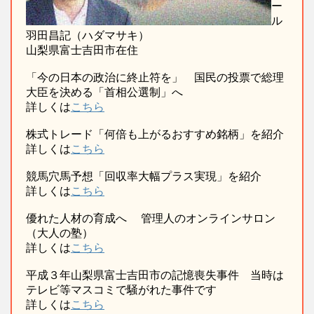
ー
ル
羽田昌記（ハダマサキ）
山梨県富士吉田市在住
「今の日本の政治に終止符を」 国民の投票で総理
大臣を決める「首相公選制」へ
詳しくは
こちら
株式トレード「何倍も上がるおすすめ銘柄」を紹介
詳しくは
こちら
競馬穴馬予想「回収率大幅プラス実現」を紹介
詳しくは
こちら
優れた人材の育成へ 管理人のオンラインサロン
（大人の塾）
詳しくは
こちら
平成３年山梨県富士吉田市の記憶喪失事件 当時は
テレビ等マスコミで騒がれた事件です
詳しくは
こちら