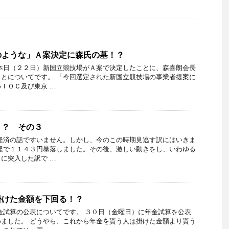
のような」Ａ案決定に森氏の墓！？
本日（２２日）新国立競技場がＡ案で決定したことに、森喜朗会長
とについてです。 「今回選定された新国立競技場の事業者提案に
ＩＯＣ及び東京 …
！？ その３
経済の話ですいません。しかし、今のこの時期見逃す訳にはいきま
経で１１４３円暴落しました。その後、激しい動きをし、いわゆる
に突入した訳で …
掛けた金額を下回る！？
金試算の公表についてです。 ３０日（金曜日）に年金試算を公表
ました。 どうやら、これから年金を貰う人は掛けた金額より貰う