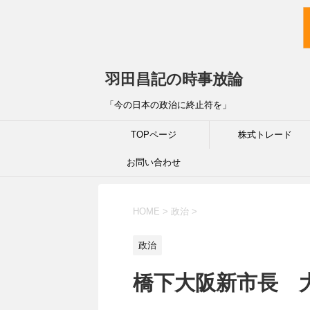
羽田昌記の時事放論
「今の日本の政治に終止符を」
TOPページ
株式トレード
お問い合わせ
HOME
>
政治
>
政治
橋下大阪新市長 