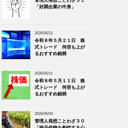
管理人発想ことわざ３１
分
で
「好調企業の中身」
類
ブ
で
ロ
ブ
グ
ロ
記
2026/05/21
グ
事
令和８年５月２１日 株
記
を
式トレード 何倍も上が
事
表
を
示
るおすすめ銘柄
表
示
2026/05/11
令和８年５月１１日 株
式トレード 何倍も上が
るおすすめ銘柄
2026/05/04
管理人発想ことわざ３０
「絶品作物を創作する心