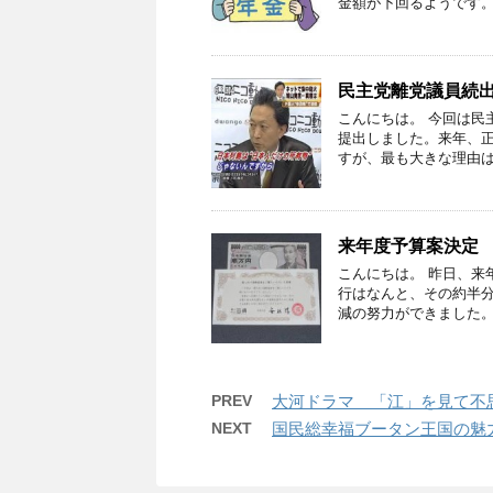
金額が下回るようです。
民主党離党議員続
こんにちは。 今回は民
提出しました。来年、
すが、最も大きな理由は
来年度予算案決定
こんにちは。 昨日、来
行はなんと、その約半分
減の努力ができました。
PREV
大河ドラマ 「江」を見て不
NEXT
国民総幸福ブータン王国の魅