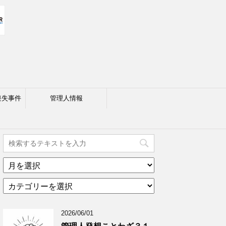
喪失事件
管理人情報
ア
ー
カ
カ
テ
イ
ゴ
ブ
2026/06/01
リ
年
ー
月