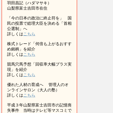
羽田昌記（ハダマサキ）
山梨県富士吉田市在住
「今の日本の政治に終止符を」 国
民の投票で総理大臣を決める「首相
公選制」へ
詳しくは
こちら
株式トレード「何倍も上がるおすす
め銘柄」を紹介
詳しくは
こちら
競馬穴馬予想「回収率大幅プラス実
現」を紹介
詳しくは
こちら
優れた人材の育成へ 管理人のオ
ンラインサロン（大人の塾）
詳しくは
こちら
平成３年山梨県富士吉田市の記憶喪
失事件 当時はテレビ等マスコミで