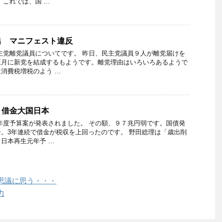
 これでは、国 …
出 マニフェスト違反
主党離党議員についてです。 昨日、民主党議員９人が離党届けを
正月に新党を結成するもようです。離党理由はいろいろあるようで
消費税増税のよう …
 借金大国日本
年度予算案が発表されました。 その額、９７兆円弱です。国債発
。3年連続で借金が税収を上回ったのです。 野田総理は「歳出削
日本再生元年予 …
思議に思う・・・
力