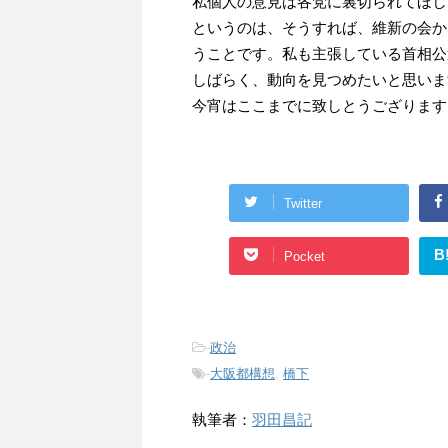
私個人の意見は各党に裏切られてほし
というのは、そうすれば、維新の会か
うことです。私も主張している首相公
しばらく、動向を見つめたいと思いま
今宵はここまでに致しとうござります
Twitter
B
Pocket
-
政治
-
大阪都構想
,
橋下
執筆者：
羽田昌記