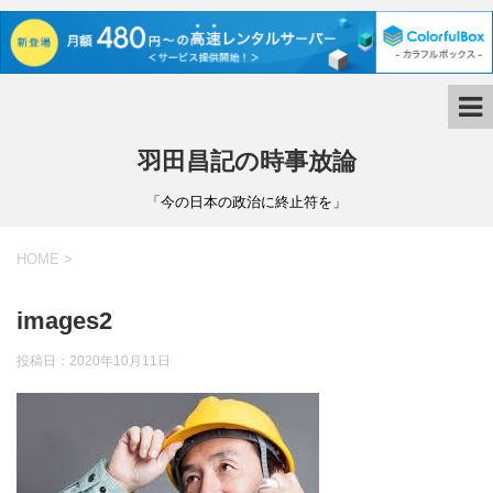
羽田昌記の時事放論
「今の日本の政治に終止符を」
HOME
>
images2
投稿日：
2020年10月11日