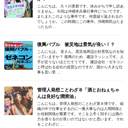
こんにちは。 久々の更新です。休みがちで申し訳あ
りません。 今回は沖縄米兵暴行事件についてです。
またまたこのような事件です。何度繰り返されるの
でしょうか。 この時期にこの事件。沖縄県民はたま
ったもの …
復興バブル 被災地は景気が良い！？
こんにちは。 皆さん、震災地周辺が好景気なのを知
っていますか？ 復興のため、建設ラッシュです。人
手が足りないほどだそうです。 建設会社・ゼネコン
と呼ばれる会社の資質なのですが、国から大きな仕
事を貰い受 …
管理人発想ことわざ８「酒とおねぇちゃ
んは良好な潤滑油」
こんにちは。管理人発想のことわざ第８弾です。 組
織の中で仕事をするのに一番大事なのは人間関係と
か信頼関係が重要です。そこを上手く回すには酒の
力を借りるのが良いのではないかと思います。 それ
をことわざに …