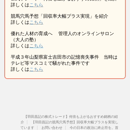
詳しくは
こちら
競馬穴馬予想「回収率大幅プラス実現」を紹介
詳しくは
こちら
優れた人材の育成へ 管理人のオンラインサロン
（大人の塾）
詳しくは
こちら
平成３年山梨県富士吉田市の記憶喪失事件 当時は
テレビ等マスコミで騒がれた事件です
詳しくは
こちら
【羽田昌記の株式トレード】何倍も上がるおすすめ銘柄の紹
介
【羽田昌記の競馬穴馬予想】回収率大幅プラスを実現し
ています
お問い合わせ
今の日本の政治に終止符を。首