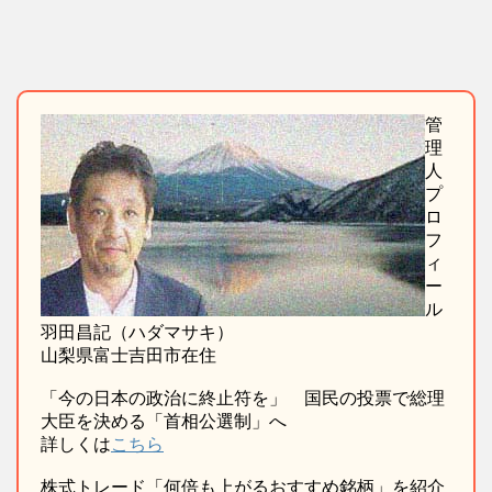
管
理
人
プ
ロ
フ
ィ
ー
ル
羽田昌記（ハダマサキ）
山梨県富士吉田市在住
「今の日本の政治に終止符を」 国民の投票で総理
大臣を決める「首相公選制」へ
詳しくは
こちら
株式トレード「何倍も上がるおすすめ銘柄」を紹介