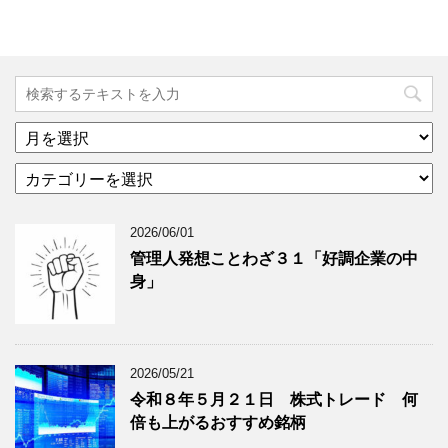
ア
ー
カ
カ
テ
イ
ゴ
ブ
2026/06/01
リ
年
ー
月
管理人発想ことわざ３１「好調企業の中
分
で
身」
類
ブ
で
ロ
ブ
グ
ロ
記
2026/05/21
グ
事
令和８年５月２１日 株式トレード 何
記
を
倍も上がるおすすめ銘柄
事
表
を
示