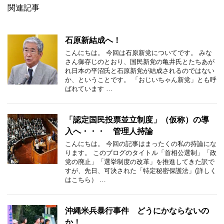
関連記事
石原新結成へ！
こんにちは。 今回は石原新党についてです。 みな
さん御存じのとおり、国民新党の亀井氏とたちあが
れ日本の平沼氏と石原新党が結成されるのではない
か、ということです。 「おじいちゃん新党」とも呼
ばれています …
「認定国民投票並立制度」（仮称）の導
入へ・・・ 管理人持論
こんにちは。 今回の記事はまったくの私の持論にな
ります。 このブログのタイトル「首相公選制」「政
党の廃止」「選挙制度の改革」を推進してきた訳で
すが、先日、可決された「特定秘密保護法」(詳しく
はこちら） …
沖縄米兵暴行事件 どうにかならないの
か！