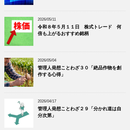
表
示
2026/05/11
令和８年５月１１日 株式トレード 何
倍も上がるおすすめ銘柄
2026/05/04
管理人発想ことわざ３０「絶品作物を創
作する心得」
2026/04/17
管理人発想ことわざ２９「分かれ道は自
分次第」