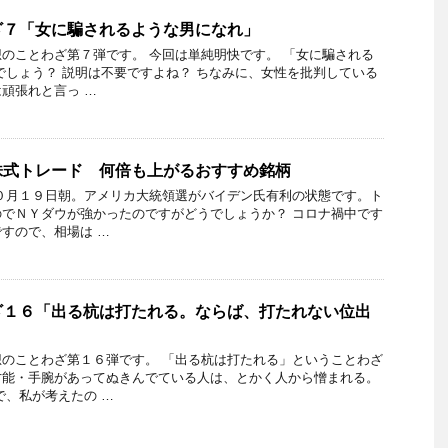
ざ７「女に騙されるような男になれ」
のことわざ第７弾です。 今回は単純明快です。 「女に騙される
でしょう？ 説明は不要ですよね？ ちなみに、女性を批判している
頑張れと言っ …
株式トレード 何倍も上がるおすすめ銘柄
０月１９日朝。アメリカ大統領選がバイデン氏有利の状態です。ト
でＮＹダウが強かったのですがどうでしょうか？ コロナ禍中です
すので、相場は …
ざ１６「出る杭は打たれる。ならば、打たれない位出
のことわざ第１６弾です。 「出る杭は打たれる」ということわざ
才能・手腕があってぬきんでている人は、とかく人から憎まれる。
で、私が考えたの …