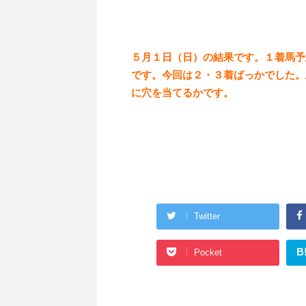
５月１日（日）の結果です。１着馬予
です。今回は２・３着ばっかでした。
に穴を当てるかです。
Twitter
B
Pocket