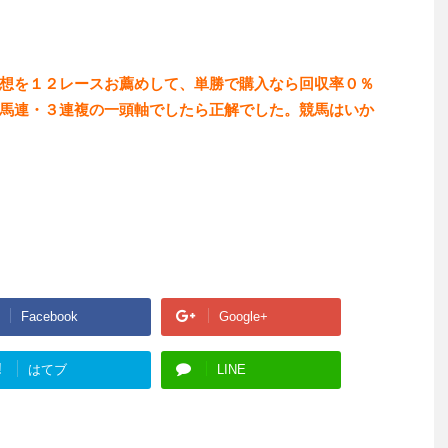
想を１２レースお薦めして、単勝で購入なら回収率０％
馬連・３連複の一頭軸でしたら正解でした。競馬はいか
Facebook
Google+
!
はてブ
LINE