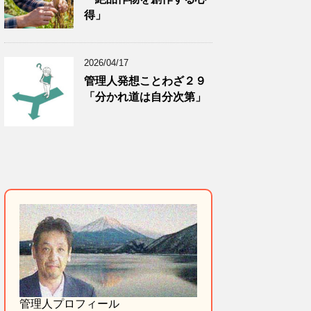
得」
2026/04/17
管理人発想ことわざ２９
「分かれ道は自分次第」
管理人プロフィール