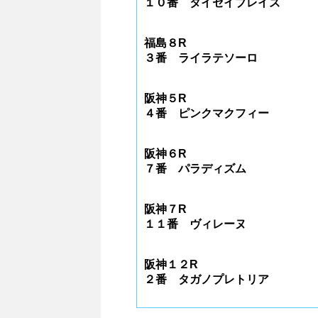
１０番 タイセイブレイズ
福島８R
３番 ライラテソーロ
阪神５R
４番 ピンクマクフィー
阪神６R
７番 パラディズム
阪神７R
１１番 ヴィレーヌ
阪神１２R
２番 タガノプレトリア