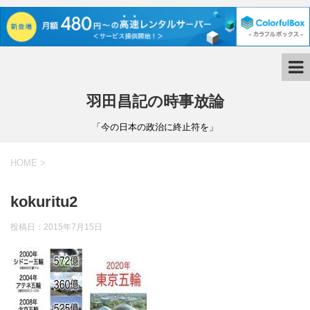
羽田昌記の時事放論
「今の日本の政治に終止符を」
HOME
>
kokuritu2
投稿日：
2015年7月15日