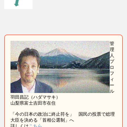
管
理
人
プ
ロ
フ
ィ
ー
ル
羽田昌記（ハダマサキ）
山梨県富士吉田市在住
「今の日本の政治に終止符を」 国民の投票で総理
大臣を決める「首相公選制」へ
詳しくは
こちら