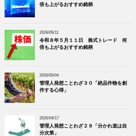
倍も上がるおすすめ銘柄
事
表
を
示
表
示
2026/05/11
令和８年５月１１日 株式トレード 何
倍も上がるおすすめ銘柄
2026/05/04
管理人発想ことわざ３０「絶品作物を創
作する心得」
2026/04/17
管理人発想ことわざ２９「分かれ道は自
分次第」