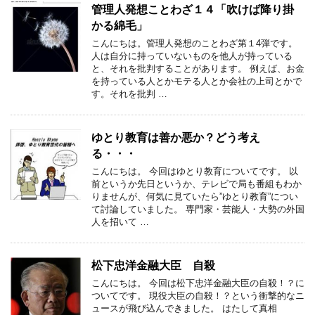
管理人発想ことわざ１４「吹けば降り掛
かる綿毛」
こんにちは。管理人発想のことわざ第１4弾です。
人は自分に持っていないものを他人が持っている
と、それを批判することがあります。 例えば、お金
を持っている人とかモテる人とか会社の上司とかで
す。それを批判 …
ゆとり教育は善か悪か？どう考え
る・・・
こんにちは。 今回はゆとり教育についてです。 以
前というか先日というか、テレビで局も番組もわか
りませんが、何気に見ていたら”ゆとり教育”につい
て討論していました。 専門家・芸能人・大勢の外国
人を招いて …
松下忠洋金融大臣 自殺
こんにちは。 今回は松下忠洋金融大臣の自殺！？に
ついてです。 現役大臣の自殺！？という衝撃的なニ
ュースが飛び込んできました。 はたして真相