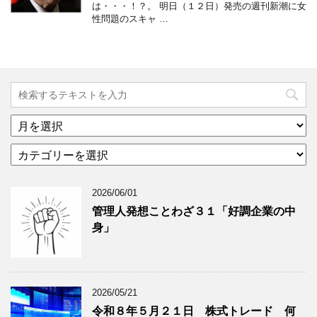
は・・・！？。 明日（１２日）発売の週刊新潮に女
性問題のスキャ …
ア
ー
カ
カ
テ
イ
ゴ
ブ
2026/06/01
リ
年
ー
月
管理人発想ことわざ３１「好調企業の中
分
で
身」
類
ブ
で
ロ
ブ
グ
ロ
記
2026/05/21
グ
事
令和８年５月２１日 株式トレード 何
記
を