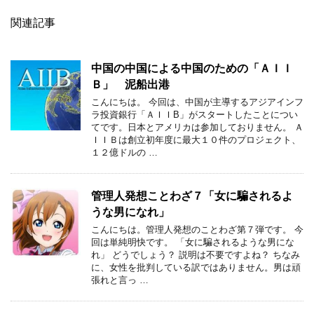
関連記事
中国の中国による中国のための「ＡＩＩ
Ｂ」 泥船出港
こんにちは。 今回は、中国が主導するアジアインフ
ラ投資銀行「ＡＩＩB」がスタートしたことについ
てです。日本とアメリカは参加しておりません。 Ａ
ＩＩＢは創立初年度に最大１０件のプロジェクト、
１２億ドルの …
管理人発想ことわざ７「女に騙されるよ
うな男になれ」
こんにちは。管理人発想のことわざ第７弾です。 今
回は単純明快です。 「女に騙されるような男にな
れ」 どうでしょう？ 説明は不要ですよね？ ちなみ
に、女性を批判している訳ではありません。男は頑
張れと言っ …