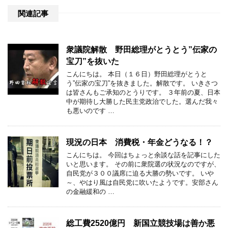
関連記事
衆議院解散 野田総理がとうとう”伝家の
宝刀”を抜いた
こんにちは。 本日（１６日）野田総理がとうと
う”伝家の宝刀”を抜きました。解散です。 いきさつ
は皆さんもご承知のとうりです。 ３年前の夏、日本
中が期待し大勝した民主党政治でした。選んだ我々
も悪いのです …
現況の日本 消費税・年金どうなる！？
こんにちは。 今回はちょっと余談な話を記事にした
いと思います。 その前に衆院選の状況なのですが、
自民党が３００議席に迫る大勝の勢いです。 いや
～、やはり風は自民党に吹いたようです。安部さん
の金融緩和の …
総工費2520億円 新国立競技場は善か悪