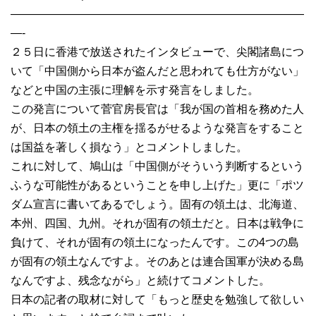
——————————————————————————
—-
２５日に香港で放送されたインタビューで、尖閣諸島につ
いて「中国側から日本が盗んだと思われても仕方がない」
などと中国の主張に理解を示す発言をしました。
この発言について菅官房長官は「我が国の首相を務めた人
が、日本の領土の主権を揺るがせるような発言をすること
は国益を著しく損なう」とコメントしました。
これに対して、鳩山は「中国側がそういう判断するという
ふうな可能性があるということを申し上げた」更に「ポツ
ダム宣言に書いてあるでしょう。固有の領土は、北海道、
本州、四国、九州。それが固有の領土だと。日本は戦争に
負けて、それが固有の領土になったんです。この4つの島
が固有の領土なんですよ。そのあとは連合国軍が決める島
なんですよ、残念ながら」と続けてコメントした。
日本の記者の取材に対して「もっと歴史を勉強して欲しい