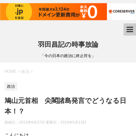
羽田昌記の時事放論
「今の日本の政治に終止符を」
HOME
>
政治
>
政治
鳩山元首相 尖閣諸島発言でどうなる日
本！？
投稿日：2013年6月27日 更新日：
2015年5月13日
こんにちは。