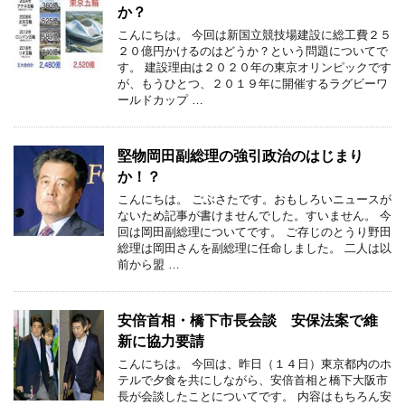
か？
こんにちは。 今回は新国立競技場建設に総工費２５
２０億円かけるのはどうか？という問題についてで
す。 建設理由は２０２０年の東京オリンピックです
が、もうひとつ、２０１９年に開催するラグビーワ
ールドカップ …
堅物岡田副総理の強引政治のはじまり
か！？
こんにちは。 ごぶさたです。おもしろいニュースが
ないため記事が書けませんでした。すいません。 今
回は岡田副総理についてです。 ご存じのとうり野田
総理は岡田さんを副総理に任命しました。 二人は以
前から盟 …
安倍首相・橋下市長会談 安保法案で維
新に協力要請
こんにちは。 今回は、昨日（１４日）東京都内のホ
テルで夕食を共にしながら、安倍首相と橋下大阪市
長が会談したことについてです。 内容はもちろん安