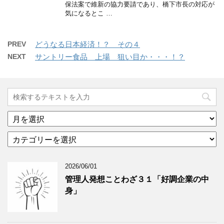
保法案で維新の協力要請であり、橋下市長の対応が
気になるとこ …
PREV
どうなる日本経済！？ その４
NEXT
サントリー食品 上場 狙い目か・・・！？
ア
ー
カ
カ
テ
イ
ゴ
ブ
2026/06/01
リ
年
ー
月
管理人発想ことわざ３１「好調企業の中
分
で
身」
類
ブ
で
ロ
ブ
グ