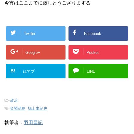
今宵はここまでに致しとうござりまする
Twitter
Facebook
Google+
Pocket
B!
はてブ
LINE
-
政治
-
尖閣諸島
,
鳩山由紀夫
執筆者：
羽田昌記