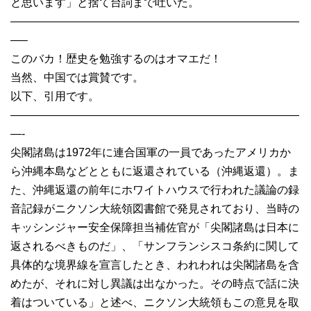
と思います」と捨て台詞まで吐いた。
——————————————————————————
—–
このバカ！歴史を勉強するのはオマエだ！
当然、中国では賞賛です。
以下、引用です。
——————————————————————————
—-
尖閣諸島は1972年に連合国軍の一員であったアメリカか
ら沖縄本島などとともに返還されている（沖縄返還）。ま
た、沖縄返還の前年にホワイトハウスで行われた議論の録
音記録がニクソン大統領図書館で発見されており、当時の
キッシンジャー安全保障担当補佐官が「尖閣諸島は日本に
返されるべきものだ」、「サンフランシスコ条約に関して
具体的な境界線を宣言したとき、われわれは尖閣諸島を含
めたが、それに対し異議は出なかった。その時点で話に決
着はついている」と述べ、ニクソン大統領もこの意見を取