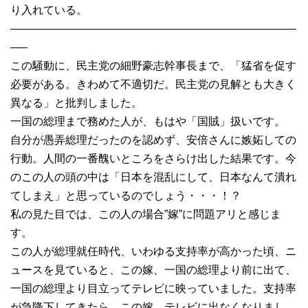
り入れている。
——————————————————————————
—–
この騒動に、民主党の細野豪志幹事長まで、「猛省を促す
必要がある。きわめて不適切だ。民主党の見解とも大きく
異なる」と批判しました。
一国の総理まで務めた人が、もはや「国賊」扱いです。
自分が愚弄総理だったのを認めず、安倍さんに嫉妬しての
行動。人間の一番醜いところをさらけ出した結果です。今
のこの人の頭の中は「日本を混乱にして、日本なんて潰れ
てしまえ」と思っているのでしょう・・・！？
私の見た目では、この人の場合”嫁”に問題アリと感じま
す。
この人が総理就任時代、いわゆる支持率が高かった頃、ニ
ュースを見ていると、この嫁、一国の総理より前に出て、
一国の総理より目立ってテレビに映っていました。支持率
が急降下してきたら、この嫁、テレビに出なくなりまし