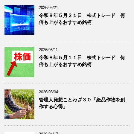
ロ
記
2026/05/21
グ
事
令和８年５月２１日 株式トレード 何
記
を
倍も上がるおすすめ銘柄
事
表
を
示
表
示
2026/05/11
令和８年５月１１日 株式トレード 何
倍も上がるおすすめ銘柄
2026/05/04
管理人発想ことわざ３０「絶品作物を創
作する心得」