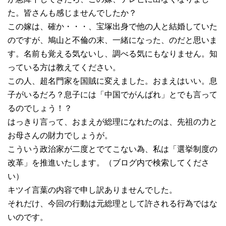
た。皆さんも感じませんでしたか？
この嫁は、確か・・・、宝塚出身で他の人と結婚していた
のですが、鳩山と不倫の末、一緒になった、のだと思いま
す。名前も覚える気ないし、調べる気にもなりません。知
っている方は教えてください。
この人、超名門家を国賊に変えました。おまえはいい。息
子がいるだろ？息子には「中国でがんばれ」とでも言って
るのでしょう！？
はっきり言って、おまえが総理になれたのは、先祖の力と
お母さんの財力でしょうが。
こういう政治家が二度とでてこない為、私は「選挙制度の
改革」を推進いたします。（ブログ内で検索してくださ
い）
キツイ言葉の内容で申し訳ありませんでした。
それだけ、今回の行動は元総理として許される行為ではな
いのです。