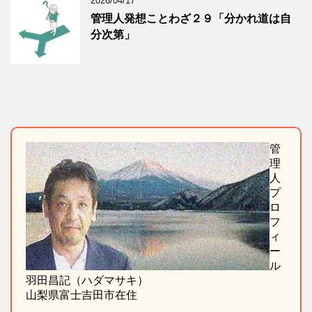
2026/04/17
管理人発想ことわざ２９「分かれ道は自
分次第」
管
理
人
プ
ロ
フ
ィ
ー
ル
羽田昌記（ハダマサキ）
山梨県富士吉田市在住