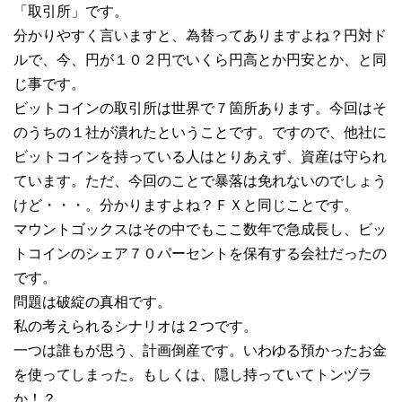
「取引所」です。
分かりやすく言いますと、為替ってありますよね？円対ド
ルで、今、円が１０２円でいくら円高とか円安とか、と同
じ事です。
ビットコインの取引所は世界で７箇所あります。今回はそ
のうちの１社が潰れたということです。ですので、他社に
ビットコインを持っている人はとりあえず、資産は守られ
ています。ただ、今回のことで暴落は免れないのでしょう
けど・・・。分かりますよね？ＦＸと同じことです。
マウントゴックスはその中でもここ数年で急成長し、ビッ
トコインのシェア７０パーセントを保有する会社だったの
です。
問題は破綻の真相です。
私の考えられるシナリオは２つです。
一つは誰もが思う、計画倒産です。いわゆる預かったお金
を使ってしまった。もしくは、隠し持っていてトンヅラ
か！？