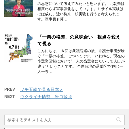
の思惑について考えてみたいと思います。 北朝鮮は
相変わらず軍事強化をしています。ミサイル実験は
ほぼ成功。近い将来、核実験も行うと考えられま
す。軍事費も莫 …
「一票の格差」の意味合い 視点を変え
て視る
こんにちは。 今回は衆議院選の後、弁護士軍団が騒
ぐ「一票の格差」についてです。 いわゆる、現在の
小選挙区制において”一人の当選者にたいして人口が
違う”ということです。 全国各地の選挙区で”同じ一
人一票 …
PREV
ソチ五輪で見る日本人
NEXT
ウクライナ情勢 米ロ緊張