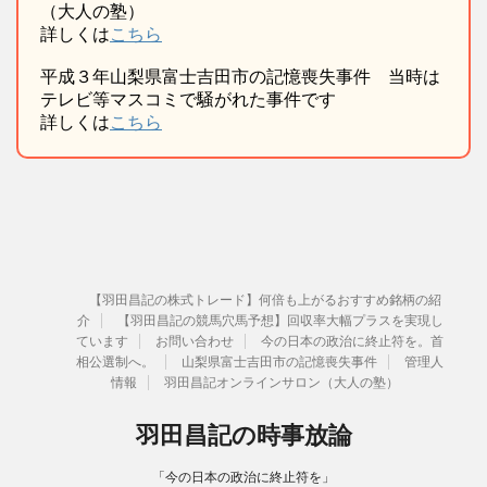
（大人の塾）
詳しくは
こちら
平成３年山梨県富士吉田市の記憶喪失事件 当時は
テレビ等マスコミで騒がれた事件です
詳しくは
こちら
【羽田昌記の株式トレード】何倍も上がるおすすめ銘柄の紹
介
【羽田昌記の競馬穴馬予想】回収率大幅プラスを実現し
ています
お問い合わせ
今の日本の政治に終止符を。首
相公選制へ。
山梨県富士吉田市の記憶喪失事件
管理人
情報
羽田昌記オンラインサロン（大人の塾）
羽田昌記の時事放論
「今の日本の政治に終止符を」