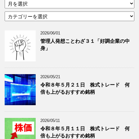
ア
ー
カ
カ
テ
イ
ゴ
ブ
2026/06/01
リ
年
ー
月
管理人発想ことわざ３１「好調企業の中
分
で
身」
類
ブ
で
ロ
ブ
グ
ロ
記
2026/05/21
グ
事
令和８年５月２１日 株式トレード 何
記
を
倍も上がるおすすめ銘柄
事
表
を
示
表
示
2026/05/11
令和８年５月１１日 株式トレード 何
倍も上がるおすすめ銘柄