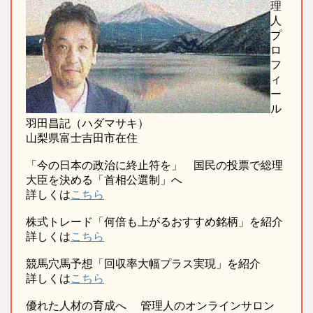
理
人
プ
ロ
フ
ィ
ー
ル
羽田昌記（ハダマサキ）
山梨県富士吉田市在住
「今の日本の政治に終止符を」 国民の投票で総理
大臣を決める「首相公選制」へ
詳しくは
こちら
株式トレード「何倍も上がるおすすめ銘柄」を紹介
詳しくは
こちら
競馬穴馬予想「回収率大幅プラス実現」を紹介
詳しくは
こちら
優れた人材の育成へ 管理人のオンラインサロン