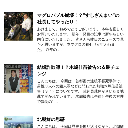
マグロバブル崩壊！？”すしざんまい”の
社長してやったり！
あけまして、おめでとうございます。 本年も宜しく
お願いいたします。 新年一発目の記事は新年らしい
内容にいたしました。 皆さんも昨日のニュースで見
たと思いますが、本マグロの初セリが行われまし
た。 昨年の …
結婚詐欺師！？木嶋佳苗被告の衣装チェ
ンジ
こんにちは。 今回は 首都圏の連続不審死事件で、
男性３人への殺人罪などに問われた無職木嶋佳苗被
告（３７）についてです。 裁判員裁判がさいたま地
裁で開かれています。 木嶋被告は午前と午後の審理
で異例の“ …
北朝鮮の思惑
こんにちは。 今回は歴史を振り返りながら、北朝鮮