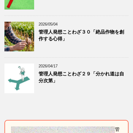
2026/05/04
管理人発想ことわざ３０「絶品作物を創
作する心得」
2026/04/17
管理人発想ことわざ２９「分かれ道は自
分次第」
管