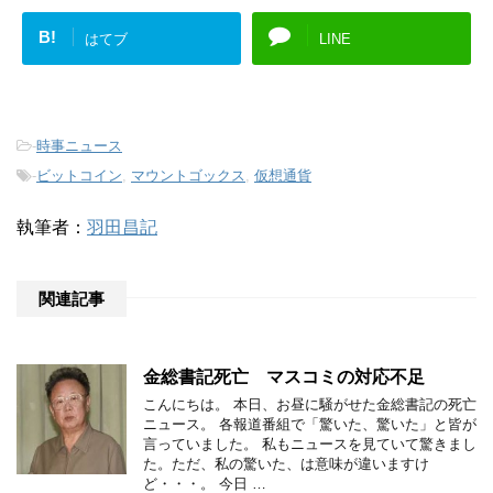
B!
はてブ
LINE
-
時事ニュース
-
ビットコイン
,
マウントゴックス
,
仮想通貨
執筆者：
羽田昌記
関連記事
金総書記死亡 マスコミの対応不足
こんにちは。 本日、お昼に騒がせた金総書記の死亡
ニュース。 各報道番組で「驚いた、驚いた」と皆が
言っていました。 私もニュースを見ていて驚きまし
た。ただ、私の驚いた、は意味が違いますけ
ど・・・。 今日 …