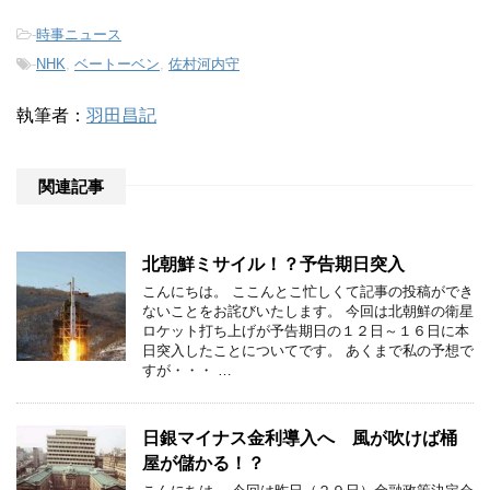
-
時事ニュース
-
NHK
,
ベートーベン
,
佐村河内守
執筆者：
羽田昌記
関連記事
北朝鮮ミサイル！？予告期日突入
こんにちは。 ここんとこ忙しくて記事の投稿ができ
ないことをお詫びいたします。 今回は北朝鮮の衛星
ロケット打ち上げが予告期日の１２日～１６日に本
日突入したことについてです。 あくまで私の予想で
すが・・・ …
日銀マイナス金利導入へ 風が吹けば桶
屋が儲かる！？