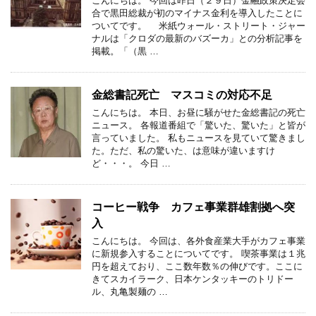
こんにちは。 今回は昨日（２９日）金融政策決定会
合で黒田総裁が初のマイナス金利を導入したことに
ついてです。 米紙ウォール・ストリート・ジャー
ナルは「クロダの最新のバズーカ」との分析記事を
掲載。「（黒 …
金総書記死亡 マスコミの対応不足
こんにちは。 本日、お昼に騒がせた金総書記の死亡
ニュース。 各報道番組で「驚いた、驚いた」と皆が
言っていました。 私もニュースを見ていて驚きまし
た。ただ、私の驚いた、は意味が違いますけ
ど・・・。 今日 …
コーヒー戦争 カフェ事業群雄割拠へ突
入
こんにちは。 今回は、各外食産業大手がカフェ事業
に新規参入することについてです。 喫茶事業は１兆
円を超えており、ここ数年数％の伸びです。ここに
きてスカイラーク、日本ケンタッキーのトリドー
ル、丸亀製麺の …