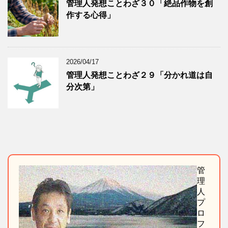
管理人発想ことわざ３０「絶品作物を創
作する心得」
2026/04/17
管理人発想ことわざ２９「分かれ道は自
分次第」
管
理
人
プ
ロ
フ