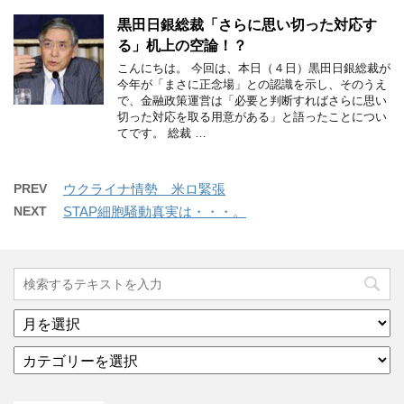
黒田日銀総裁「さらに思い切った対応す
る」机上の空論！？
こんにちは。 今回は、本日（４日）黒田日銀総裁が
今年が「まさに正念場」との認識を示し、そのうえ
で、金融政策運営は「必要と判断すればさらに思い
切った対応を取る用意がある」と語ったことについ
てです。 総裁 …
PREV
ウクライナ情勢 米ロ緊張
NEXT
STAP細胞騒動真実は・・・。
ア
ー
カ
カ
テ
イ
ゴ
ブ