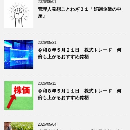
2026/06/01
リ
年
ー
月
管理人発想ことわざ３１「好調企業の中
分
で
身」
類
ブ
で
ロ
ブ
グ
ロ
記
2026/05/21
グ
事
令和８年５月２１日 株式トレード 何
記
を
倍も上がるおすすめ銘柄
事
表
を
示
表
示
2026/05/11
令和８年５月１１日 株式トレード 何
倍も上がるおすすめ銘柄
2026/05/04