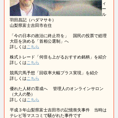
ィ
ー
ル
羽田昌記（ハダマサキ）
山梨県富士吉田市在住
「今の日本の政治に終止符を」 国民の投票で総理
大臣を決める「首相公選制」へ
詳しくは
こちら
株式トレード「何倍も上がるおすすめ銘柄」を紹介
詳しくは
こちら
競馬穴馬予想「回収率大幅プラス実現」を紹介
詳しくは
こちら
優れた人材の育成へ 管理人のオンラインサロン
（大人の塾）
詳しくは
こちら
平成３年山梨県富士吉田市の記憶喪失事件 当時は
テレビ等マスコミで騒がれた事件です