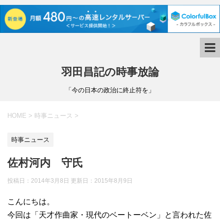
羽田昌記の時事放論
「今の日本の政治に終止符を」
HOME
>
時事ニュース
>
時事ニュース
佐村河内 守氏
投稿日：2014年3月8日 更新日：
2015年8月9日
こんにちは。
今回は「天才作曲家・現代のベートーベン」と言われた佐