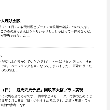
ン大統領会談
日（２１日）の森元総理とプーチン大統領の会談についてです。
。この森のおっさんはシャリシャリと出しゃばって一体何なんだ、
が優秀ではないん …
た。
トが立ち上がりかけていたのですが、やっぱりダメでした。 検索
です。 ページランクも０になってしまいました。 正常に戻った
GOOGLE …
日（日）「競馬穴馬予想」回収率大幅プラス実現
かに穴馬を当てるかです。 的中率よりもトータルで勝つためには
和８年２月１５日（日）のおすすめ穴馬です。馬連・馬単・ワイ
頭軸の参考になれ …