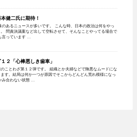
藤本健二氏に期待！
味のあるニュースが多いです。 こんな時、日本の政治は何をやっ
。 問責決議案など出して空転させて、そんなことやってる場合で
も言っています …
ざ１２「心棒悪しき歯車」
のことわざ第１２弾です。 組織とか夫婦などで険悪なムードにな
ります。結局は何か一つが原因でそこからどんどん荒れ模様になっ
かみ合わない状態 …