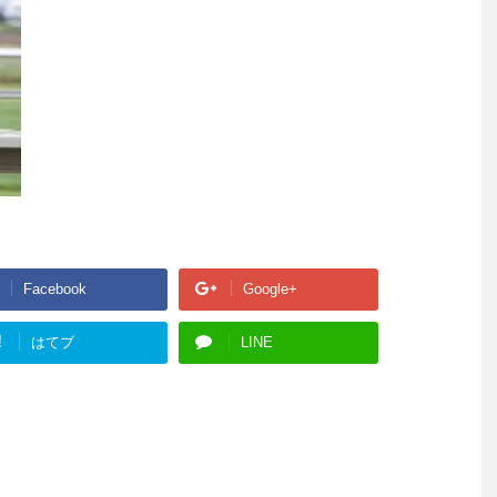
Facebook
Google+
!
はてブ
LINE