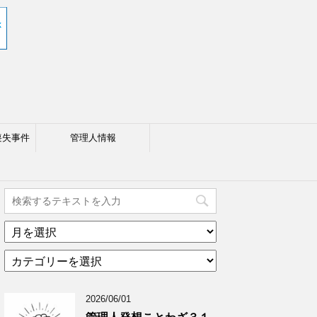
喪失事件
管理人情報
ア
ー
カ
カ
テ
イ
ゴ
ブ
2026/06/01
リ
年
ー
月