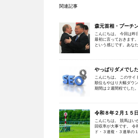
関連記事
森元首相・プーチ
こんにちは。 今回は昨
最初に言っておきます
という感じです。あなた
やっぱりダメでし
こんにちは。 このサイ
順位もやはり大幅ダウン
期間は２週間程でした。 
令和８年２月１５
こんにちは。 競馬はい
回収率が大事です。 令
ド・３連複・３連単の１