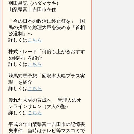
羽田昌記（ハダマサキ）
山梨県富士吉田市在住
「今の日本の政治に終止符を」 国
民の投票で総理大臣を決める「首相
公選制」へ
詳しくは
こちら
株式トレード「何倍も上がるおすす
め銘柄」を紹介
詳しくは
こちら
競馬穴馬予想「回収率大幅プラス実
現」を紹介
詳しくは
こちら
優れた人材の育成へ 管理人のオ
ンラインサロン（大人の塾）
詳しくは
こちら
平成３年山梨県富士吉田市の記憶喪
失事件 当時はテレビ等マスコミで