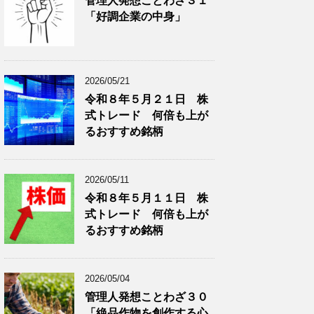
管理人発想ことわざ３１
分
で
「好調企業の中身」
類
ブ
で
ロ
ブ
グ
ロ
記
2026/05/21
グ
事
令和８年５月２１日 株
記
を
式トレード 何倍も上が
事
表
を
示
るおすすめ銘柄
表
示
2026/05/11
令和８年５月１１日 株
式トレード 何倍も上が
るおすすめ銘柄
2026/05/04
管理人発想ことわざ３０
「絶品作物を創作する心