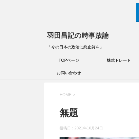
羽田昌記の時事放論
「今の日本の政治に終止符を」
TOPページ
株式トレード
お問い合わせ
HOME
>
無題
投稿日：
2021年10月24日