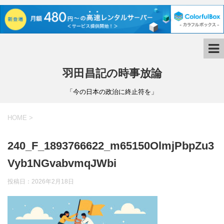
羽田昌記の時事放論
「今の日本の政治に終止符を」
HOME
>
240_F_1893766622_m65150OlmjPbpZu3
Vyb1NGvabvmqJWbi
投稿日：
2026年2月18日