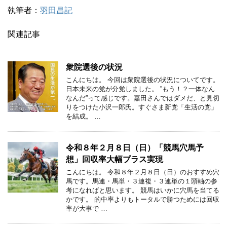
執筆者：
羽田昌記
関連記事
衆院選後の状況
こんにちは。 今回は衆院選後の状況についてです。
日本未来の党が分党しました。 ”もう！？一体なん
なんだ”って感じです。嘉田さんではダメだ、と見切
りをつけた小沢一郎氏。すぐさま新党「生活の党」
を結成。 …
令和８年２月８日（日）「競馬穴馬予
想」回収率大幅プラス実現
こんにちは。 令和８年２月８日（日）のおすすめ穴
馬です。馬連・馬単・３連複・３連単の１頭軸の参
考になればと思います。 競馬はいかに穴馬を当てる
かです。 的中率よりもトータルで勝つためには回収
率が大事で …