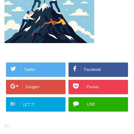
Twitter
Facebook
Google+
Pocket
B!
はてブ
LINE
-