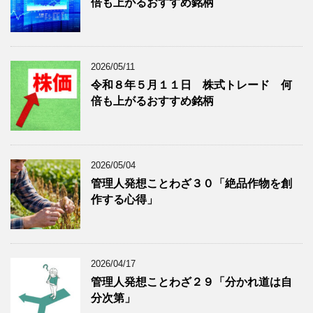
倍も上がるおすすめ銘柄
事
表
を
示
表
示
2026/05/11
令和８年５月１１日 株式トレード 何
倍も上がるおすすめ銘柄
2026/05/04
管理人発想ことわざ３０「絶品作物を創
作する心得」
2026/04/17
管理人発想ことわざ２９「分かれ道は自
分次第」