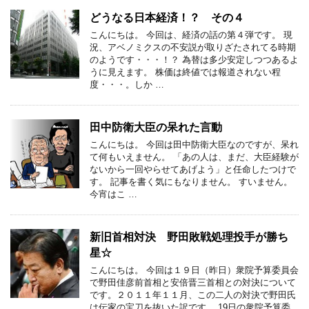
どうなる日本経済！？ その４
こんにちは。 今回は、経済の話の第４弾です。 現
況、アベノミクスの不安説が取りざたされてる時期
のようです・・・！？ 為替は多少安定しつつあるよ
うに見えます。 株価は終値では報道されない程
度・・・。しか …
田中防衛大臣の呆れた言動
こんにちは。 今回は田中防衛大臣なのですが、呆れ
て何もいえません。 「あの人は、まだ、大臣経験が
ないから一回やらせてあげよう」と任命したつけで
す。 記事を書く気にもなりません。 すいません。
今宵はこ …
新旧首相対決 野田敗戦処理投手が勝ち
星☆
こんにちは。 今回は１９日（昨日）衆院予算委員会
で野田佳彦前首相と安倍晋三首相との対決について
です。２０１１年１１月、この二人の対決で野田氏
は伝家の宝刀を抜いた訳です。 19日の衆院予算委