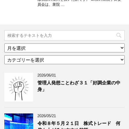
員会は、衆院 …
ア
ー
カ
カ
テ
イ
ゴ
ブ
2026/06/01
リ
年
ー
月
管理人発想ことわざ３１「好調企業の中
分
で
身」
類
ブ
で
ロ
ブ
グ
ロ
記
2026/05/21
グ
事
令和８年５月２１日 株式トレード 何
記
を