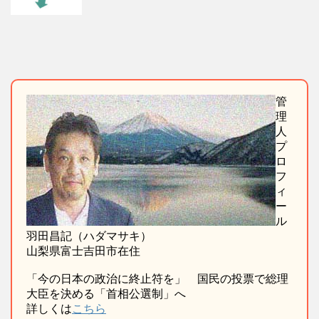
管
理
人
プ
ロ
フ
ィ
ー
ル
羽田昌記（ハダマサキ）
山梨県富士吉田市在住
「今の日本の政治に終止符を」 国民の投票で総理
大臣を決める「首相公選制」へ
詳しくは
こちら