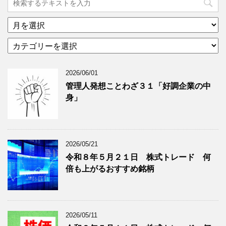
ア
ー
カ
カ
テ
イ
ゴ
ブ
2026/06/01
リ
年
ー
月
管理人発想ことわざ３１「好調企業の中
分
で
身」
類
ブ
で
ロ
ブ
グ
ロ
記
2026/05/21
グ
事
令和８年５月２１日 株式トレード 何
記
を
倍も上がるおすすめ銘柄
事
表
を
示
表
示
2026/05/11