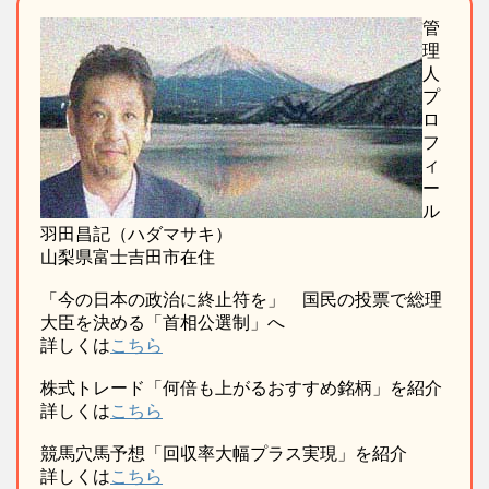
管
理
人
プ
ロ
フ
ィ
ー
ル
羽田昌記（ハダマサキ）
山梨県富士吉田市在住
「今の日本の政治に終止符を」 国民の投票で総理
大臣を決める「首相公選制」へ
詳しくは
こちら
株式トレード「何倍も上がるおすすめ銘柄」を紹介
詳しくは
こちら
競馬穴馬予想「回収率大幅プラス実現」を紹介
詳しくは
こちら