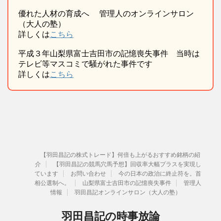
優れた人材の育成へ 管理人のオンラインサロン
（大人の塾）
詳しくは
こちら
平成３年山梨県富士吉田市の記憶喪失事件 当時は
テレビ等マスコミで騒がれた事件です
詳しくは
こちら
【羽田昌記の株式トレード】何倍も上がるおすすめ銘柄の紹
介
【羽田昌記の競馬穴馬予想】回収率大幅プラスを実現し
ています
お問い合わせ
今の日本の政治に終止符を。首
相公選制へ。
山梨県富士吉田市の記憶喪失事件
管理人
情報
羽田昌記オンラインサロン（大人の塾）
羽田昌記の時事放論