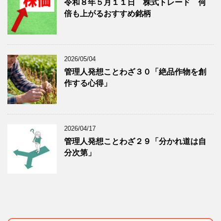
令和８年５月１１日 株式トレード 何
倍も上がるおすすめ銘柄
2026/05/04
管理人発想ことわざ３０「絶品作物を創
作する心得」
2026/04/17
管理人発想ことわざ２９「分かれ道は自
分次第」