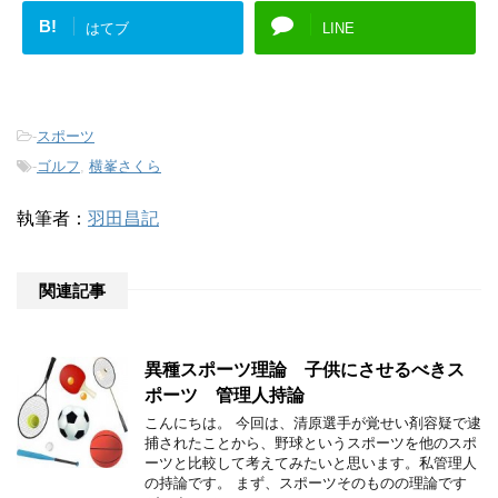
B!
はてブ
LINE
-
スポーツ
-
ゴルフ
,
横峯さくら
執筆者：
羽田昌記
関連記事
異種スポーツ理論 子供にさせるべきス
ポーツ 管理人持論
こんにちは。 今回は、清原選手が覚せい剤容疑で逮
捕されたことから、野球というスポーツを他のスポ
ーツと比較して考えてみたいと思います。私管理人
の持論です。 まず、スポーツそのものの理論です