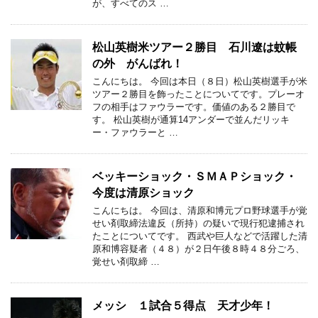
が、すべてのス …
松山英樹米ツアー２勝目 石川遼は蚊帳
の外 がんばれ！
こんにちは。 今回は本日（８日）松山英樹選手が米
ツアー２勝目を飾ったことについてです。プレーオ
フの相手はファウラーです。価値のある２勝目で
す。 松山英樹が通算14アンダーで並んだリッキ
ー・ファウラーと …
ベッキーショック・ＳＭＡＰショック・
今度は清原ショック
こんにちは。 今回は、清原和博元プロ野球選手が覚
せい剤取締法違反（所持）の疑いで現行犯逮捕され
たことについてです。 西武や巨人などで活躍した清
原和博容疑者（４８）が２日午後８時４８分ごろ、
覚せい剤取締 …
メッシ １試合５得点 天才少年！