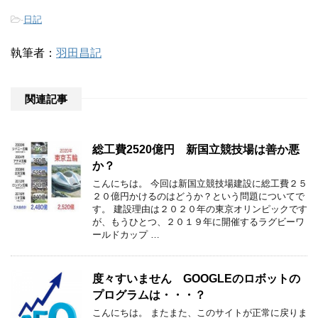
-
日記
執筆者：
羽田昌記
関連記事
総工費2520億円 新国立競技場は善か悪
か？
こんにちは。 今回は新国立競技場建設に総工費２５
２０億円かけるのはどうか？という問題についてで
す。 建設理由は２０２０年の東京オリンピックです
が、もうひとつ、２０１９年に開催するラグビーワ
ールドカップ …
度々すいません GOOGLEのロボットの
プログラムは・・・？
こんにちは。 またまた、このサイトが正常に戻りま