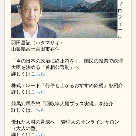
プ
ロ
フ
ィ
ー
ル
羽田昌記（ハダマサキ）
山梨県富士吉田市在住
「今の日本の政治に終止符を」 国民の投票で総理
大臣を決める「首相公選制」へ
詳しくは
こちら
株式トレード「何倍も上がるおすすめ銘柄」を紹介
詳しくは
こちら
競馬穴馬予想「回収率大幅プラス実現」を紹介
詳しくは
こちら
優れた人材の育成へ 管理人のオンラインサロン
（大人の塾）
詳しくは
こちら