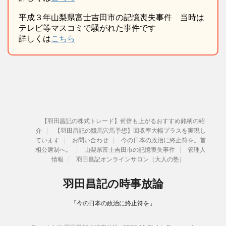
平成３年山梨県富士吉田市の記憶喪失事件 当時は
テレビ等マスコミで騒がれた事件です
詳しくは
こちら
【羽田昌記の株式トレード】何倍も上がるおすすめ銘柄の紹
介
【羽田昌記の競馬穴馬予想】回収率大幅プラスを実現し
ています
お問い合わせ
今の日本の政治に終止符を。首
相公選制へ。
山梨県富士吉田市の記憶喪失事件
管理人
情報
羽田昌記オンラインサロン（大人の塾）
羽田昌記の時事放論
「今の日本の政治に終止符を」