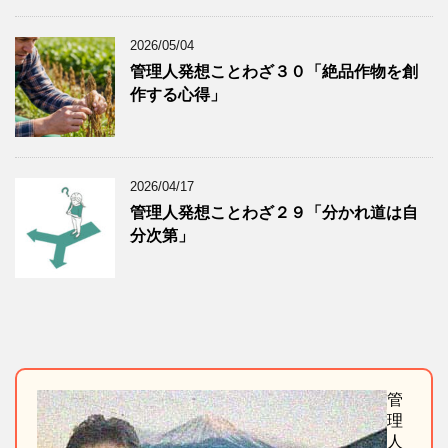
2026/05/04
管理人発想ことわざ３０「絶品作物を創
作する心得」
2026/04/17
管理人発想ことわざ２９「分かれ道は自
分次第」
管
理
人