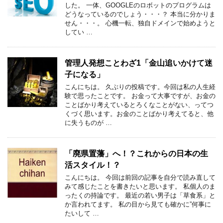
した。 一体、GOOGLEのロボットのプログラムは
どうなっているのでしょう・・・？ 本当に分かりま
せん・・・。 心機一転、独自ドメインで始めようと
してい …
管理人発想ことわざ1「金山追いかけて迷
子になる」
こんにちは。 久ぶりの投稿です。今回は私の人生経
験で思ったことです。 お金って大事ですが、お金の
ことばかり考えているとろくなことがない、ってつ
くづく思います。お金のことばかり考えてると、他
に失うものが …
「廃県置藩」へ！？これからの日本の生
活スタイル！？
こんにちは。 今回は前回の記事を自分で読み直して
みて感じたことを書きたいと思います。 私個人のま
ったくの持論です。 最近の若い男子は「草食系」と
か言われてます。 私の目から見ても確かに”何事に
たいして …