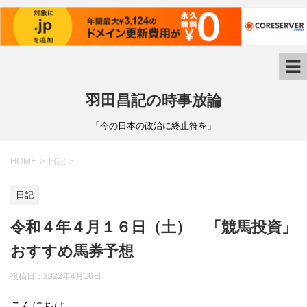
羽田昌記の時事放論
「今の日本の政治に終止符を」
HOME
>
日記
>
日記
令和４年４月１６日（土） 「競馬投資」
おすすめ馬券予想
投稿日：
2022年4月16日
こんにちは。