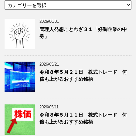
カ
カ
テ
イ
ゴ
ブ
2026/06/01
リ
年
ー
月
管理人発想ことわざ３１「好調企業の中
分
で
身」
類
ブ
で
ロ
ブ
グ
ロ
記
2026/05/21
グ
事
令和８年５月２１日 株式トレード 何
記
を
倍も上がるおすすめ銘柄
事
表
を
示
表
示
2026/05/11
令和８年５月１１日 株式トレード 何
倍も上がるおすすめ銘柄