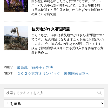
国が犯行声明を出したことについてです。 フラン
ス・パリの中心部や郊外などで、１３日午後９時
（日本時間１４日午前５時）からわずか１時間ほど
の間に６か所で乱 …
被災地がれき処理問題
こんにちは。 今回は被災地のがれき処理問題につい
てです。 私の持論になりますことを先にお詫びいた
します。 今、被災地のがれきの処理に困ってます。
政府は都道府県や政令市にも受け入れを要請する方
針を決め …
PREV
最高裁「婚外子」判決
NEXT
２０２０東京オリンピック 未来国家日本へ
ア
ー