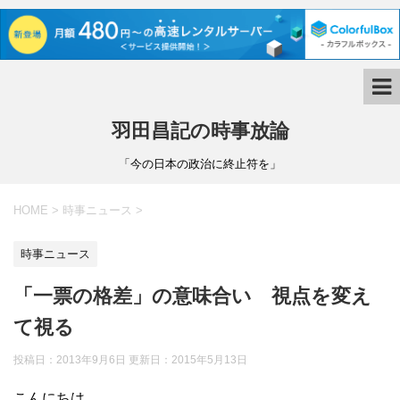
羽田昌記の時事放論
「今の日本の政治に終止符を」
HOME
>
時事ニュース
>
時事ニュース
「一票の格差」の意味合い 視点を変え
て視る
投稿日：2013年9月6日 更新日：
2015年5月13日
こんにちは。