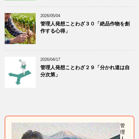
2026/05/04
管理人発想ことわざ３０「絶品作物を創
作する心得」
2026/04/17
管理人発想ことわざ２９「分かれ道は自
分次第」
管
理
人