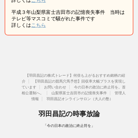
詳しくは
こちら
平成３年山梨県富士吉田市の記憶喪失事件 当時は
テレビ等マスコミで騒がれた事件です
詳しくは
こちら
【羽田昌記の株式トレード】何倍も上がるおすすめ銘柄の紹
介
【羽田昌記の競馬穴馬予想】回収率大幅プラスを実現し
ています
お問い合わせ
今の日本の政治に終止符を。首
相公選制へ。
山梨県富士吉田市の記憶喪失事件
管理人
情報
羽田昌記オンラインサロン（大人の塾）
羽田昌記の時事放論
「今の日本の政治に終止符を」