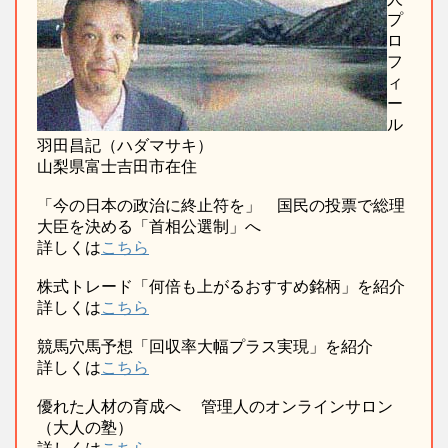
プ
ロ
フ
ィ
ー
ル
羽田昌記（ハダマサキ）
山梨県富士吉田市在住
「今の日本の政治に終止符を」 国民の投票で総理
大臣を決める「首相公選制」へ
詳しくは
こちら
株式トレード「何倍も上がるおすすめ銘柄」を紹介
詳しくは
こちら
競馬穴馬予想「回収率大幅プラス実現」を紹介
詳しくは
こちら
優れた人材の育成へ 管理人のオンラインサロン
（大人の塾）