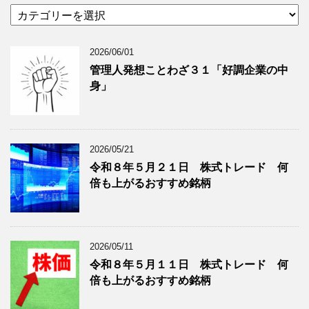
カ
カ
テ
イ
ゴ
ブ
2026/06/01
リ
年
ー
月
管理人発想ことわざ３１「好調企業の中
分
で
身」
類
ブ
で
ロ
ブ
グ
ロ
記
2026/05/21
グ
事
令和８年５月２１日 株式トレード 何
記
を
倍も上がるおすすめ銘柄
事
表
を
示
表
示
2026/05/11
令和８年５月１１日 株式トレード 何
倍も上がるおすすめ銘柄