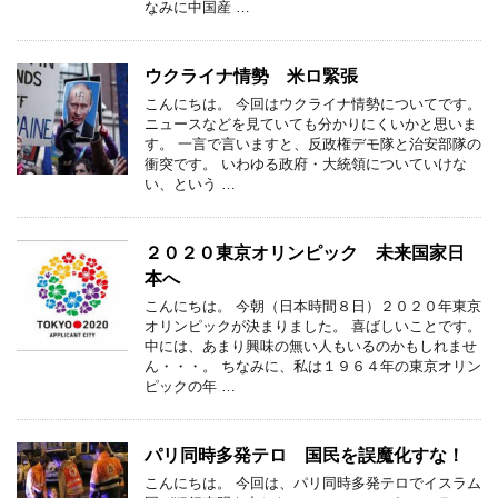
なみに中国産 …
ウクライナ情勢 米ロ緊張
こんにちは。 今回はウクライナ情勢についてです。
ニュースなどを見ていても分かりにくいかと思いま
す。 一言で言いますと、反政権デモ隊と治安部隊の
衝突です。 いわゆる政府・大統領についていけな
い、という …
２０２０東京オリンピック 未来国家日
本へ
こんにちは。 今朝（日本時間８日）２０２０年東京
オリンピックが決まりました。 喜ばしいことです。
中には、あまり興味の無い人もいるのかもしれませ
ん・・・。 ちなみに、私は１９６４年の東京オリン
ピックの年 …
パリ同時多発テロ 国民を誤魔化すな！
こんにちは。 今回は、パリ同時多発テロでイスラム