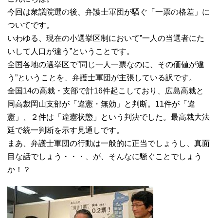
今回は衆議院選の後、弁護士軍団が騒ぐ「一票の格差」に
ついてです。
いわゆる、現在の小選挙区制において”一人の当選者にた
いして人口が違う”ということです。
全国各地の選挙区で”同じ一人一票なのに、その価値が違
う”ということを、弁護士軍団が主張している訳です。
全国14の高裁・支部で計16件起こしており、広島高裁と
同高裁岡山支部が「違憲・無効」と判断。11件が「違
憲」、２件は「違憲状態」という判決でした。最高裁大法
廷で統一判断を示す見通しです。
まあ、弁護士軍団の行動は一般的に正当でしょうし、真面
目な話でしょう・・・、が、そんなに騒ぐことでしょう
か！？