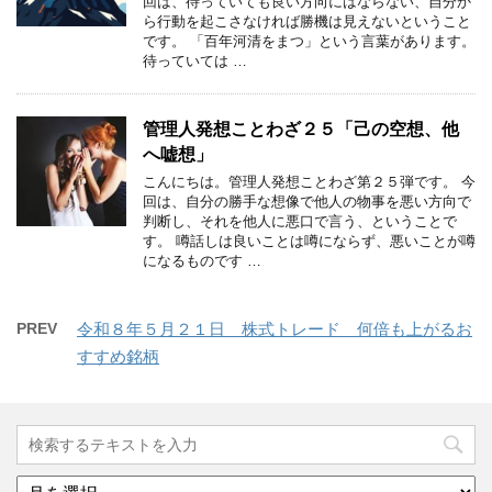
回は、待っていても良い方向にはならない、自分か
ら行動を起こさなければ勝機は見えないということ
です。 「百年河清をまつ」という言葉があります。
待っていては …
管理人発想ことわざ２５「己の空想、他
へ嘘想」
こんにちは。管理人発想ことわざ第２５弾です。 今
回は、自分の勝手な想像で他人の物事を悪い方向で
判断し、それを他人に悪口で言う、ということで
す。 噂話しは良いことは噂にならず、悪いことが噂
になるものです …
PREV
令和８年５月２１日 株式トレード 何倍も上がるお
すすめ銘柄
ア