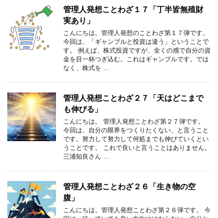
管理人発想ことわざ１７「丁半皆無殖財
実あり」
こんにちは。管理人発想のことわざ第１７弾です。
今回は、「ギャンブルと投資は違う」ということで
す。 例えば、株式投資ですが、全くの感で自分の資
金を目一杯つぎ込む。これはギャンブルです。では
なく、株式を …
管理人発想ことわざ２７「天はどこまで
も伸びる」
こんにちは。 管理人発想ことわざ第２７弾です。
今回は、自分の限界をつくりたくない、と言うこと
です。努力して努力して何処までも伸びていくとい
うことです。 これで良いと言うことはありません。
三浦知良さん …
管理人発想ことわざ２６「生き物の空
腹」
こんにちは。管理人発想ことわざ第２６弾です。 今