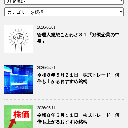
ー
カ
カ
テ
イ
ゴ
ブ
2026/06/01
リ
年
ー
月
管理人発想ことわざ３１「好調企業の中
分
で
身」
類
ブ
で
ロ
ブ
グ
ロ
記
2026/05/21
グ
事
令和８年５月２１日 株式トレード 何
記
を
倍も上がるおすすめ銘柄
事
表
を
示
表
示
2026/05/11
令和８年５月１１日 株式トレード 何
倍も上がるおすすめ銘柄