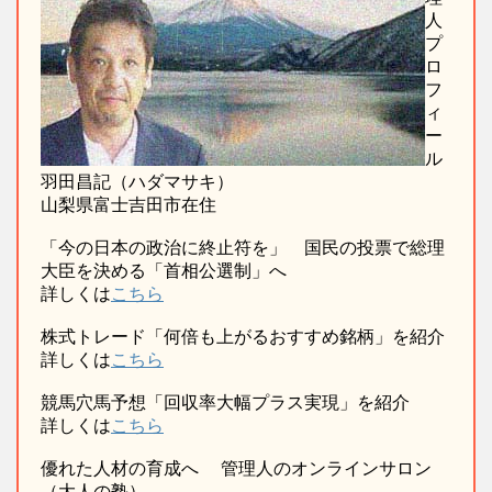
人
プ
ロ
フ
ィ
ー
ル
羽田昌記（ハダマサキ）
山梨県富士吉田市在住
「今の日本の政治に終止符を」 国民の投票で総理
大臣を決める「首相公選制」へ
詳しくは
こちら
株式トレード「何倍も上がるおすすめ銘柄」を紹介
詳しくは
こちら
競馬穴馬予想「回収率大幅プラス実現」を紹介
詳しくは
こちら
優れた人材の育成へ 管理人のオンラインサロン
（大人の塾）