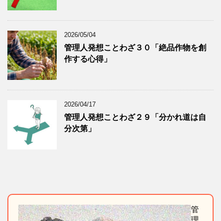
2026/05/04
管理人発想ことわざ３０「絶品作物を創
作する心得」
2026/04/17
管理人発想ことわざ２９「分かれ道は自
分次第」
管
理