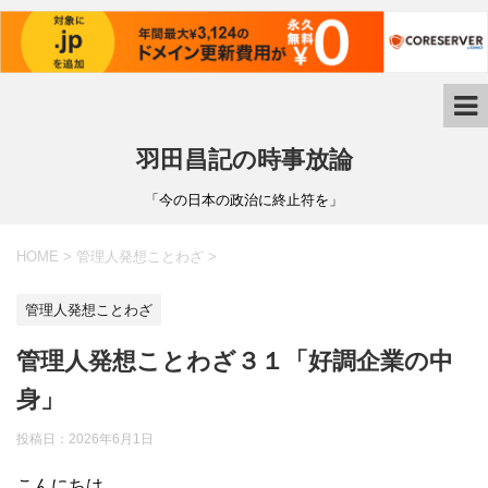
羽田昌記の時事放論
「今の日本の政治に終止符を」
HOME
>
管理人発想ことわざ
>
管理人発想ことわざ
管理人発想ことわざ３１「好調企業の中
身」
投稿日：
2026年6月1日
こんにちは。