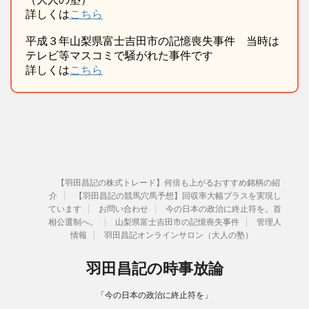
詳しくは
こちら
平成３年山梨県富士吉田市の記憶喪失事件 当時は
テレビ等マスコミで騒がれた事件です
詳しくは
こちら
【羽田昌記の株式トレード】何倍も上がるおすすめ銘柄の紹
介
【羽田昌記の競馬穴馬予想】回収率大幅プラスを実現し
ています
お問い合わせ
今の日本の政治に終止符を。首
相公選制へ。
山梨県富士吉田市の記憶喪失事件
管理人
情報
羽田昌記オンラインサロン（大人の塾）
羽田昌記の時事放論
「今の日本の政治に終止符を」