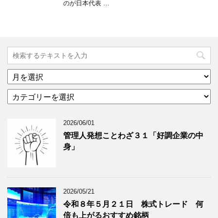
のが日本代表 …
ア
ー
カ
カ
テ
イ
ゴ
ブ
2026/06/01
リ
年
ー
月
管理人発想ことわざ３１「好調企業の中
分
で
身」
類
ブ
で
ロ
ブ
グ
ロ
記
2026/05/21
グ
事
令和８年５月２１日 株式トレード 何
記
を
倍も上がるおすすめ銘柄
事
表