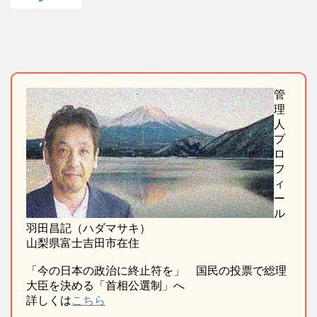
管
理
人
プ
ロ
フ
ィ
ー
ル
羽田昌記（ハダマサキ）
山梨県富士吉田市在住
「今の日本の政治に終止符を」 国民の投票で総理
大臣を決める「首相公選制」へ
詳しくは
こちら