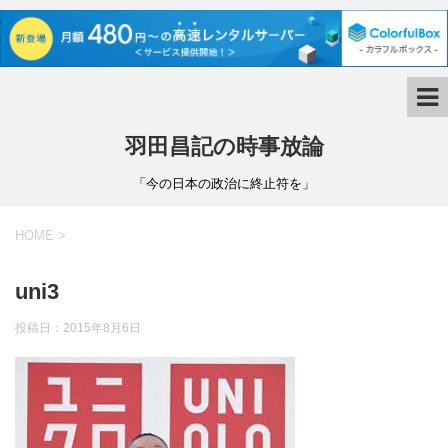
羽田昌記の時事放論
「今の日本の政治に終止符を」
HOME
>
uni3
投稿日：
2015年8月6日