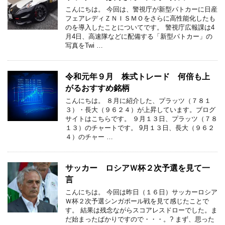
こんにちは。 今回は、警視庁が新型パトカーに日産
フェアレディＺＮＩＳＭＯをさらに高性能化したも
のを導入したことについてです。 警視庁広報課は4
月4日、高速隊などに配備する「新型パトカー」の
写真をTwi …
令和元年９月 株式トレード 何倍も上
がるおすすめ銘柄
こんにちは。 ８月に紹介した、プラッツ（７８１
３）・長大（９６２４）が上昇しています。ブログ
サイトはこちらです。 ９月１３日、プラッツ（７８
１３）のチャートです。 9月１３日、長大（９６２
４）のチャー …
サッカー ロシアＷ杯２次予選を見て一
言
こんにちは。 今回は昨日（１６日）サッカーロシア
Ｗ杯２次予選シンガポール戦を見て感じたことで
す。 結果は残念ながらスコアレスドローでした。ま
だ始まったばかりですので・・・。? まず、思った