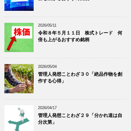
を
示
表
示
2026/05/11
令和８年５月１１日 株式トレード 何
倍も上がるおすすめ銘柄
2026/05/04
管理人発想ことわざ３０「絶品作物を創
作する心得」
2026/04/17
管理人発想ことわざ２９「分かれ道は自
分次第」