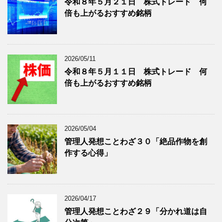
令和８年５月２１日 株式トレード 何
記
を
倍も上がるおすすめ銘柄
事
表
を
示
表
示
2026/05/11
令和８年５月１１日 株式トレード 何
倍も上がるおすすめ銘柄
2026/05/04
管理人発想ことわざ３０「絶品作物を創
作する心得」
2026/04/17
管理人発想ことわざ２９「分かれ道は自