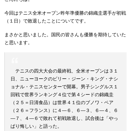
今回はテニス全米オープン昨年準優勝の錦織圭選手が初戦
（１日）で敗退したことについてです。
まさかと思いました。国民の皆さんも優勝を期待していた
と思います。
テニスの四大大会の最終戦、全米オープンは３１
日、ニューヨークのビリー・ジーン・キング・ナシ
ョナル・テニスセンターで開幕。男子シングルス１
回戦で世界ランキング４位で第４シードの錦織圭
（２５＝日清食品）は世界４１位のブノワ・ペア
（２６＝フランス）に４―６、６―３、６―４、６
―７、４―６で敗れて初戦敗退し、試合後は「やっ
ぱり悔しい」と語った。