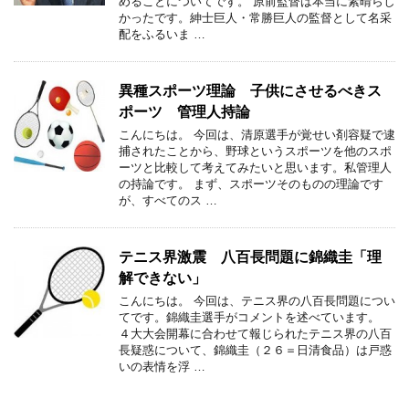
めることについてです。 原前監督は本当に素晴らし
かったです。紳士巨人・常勝巨人の監督として名采
配をふるいま …
異種スポーツ理論 子供にさせるべきス
ポーツ 管理人持論
こんにちは。 今回は、清原選手が覚せい剤容疑で逮
捕されたことから、野球というスポーツを他のスポ
ーツと比較して考えてみたいと思います。私管理人
の持論です。 まず、スポーツそのものの理論です
が、すべてのス …
テニス界激震 八百長問題に錦織圭「理
解できない」
こんにちは。 今回は、テニス界の八百長問題につい
てです。錦織圭選手がコメントを述べています。
４大大会開幕に合わせて報じられたテニス界の八百
長疑惑について、錦織圭（２６＝日清食品）は戸惑
いの表情を浮 …