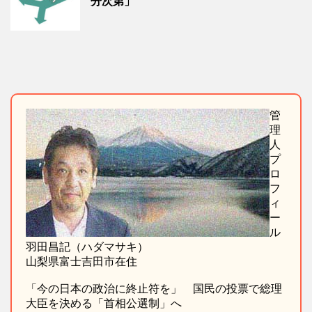
分次第」
管
理
人
プ
ロ
フ
ィ
ー
ル
羽田昌記（ハダマサキ）
山梨県富士吉田市在住
「今の日本の政治に終止符を」 国民の投票で総理
大臣を決める「首相公選制」へ