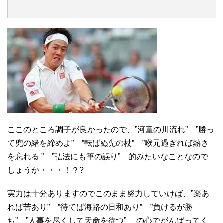
ここのところ調子が良かったので、”河童の川流れ” ”勝っ
て兜の緒を締めよ” ”転ばぬ先の杖” ”喉元過ぎれば熱さ
を忘れる ” ”弘法にも筆の誤り” 的みたいなことなので
しょうか・・・！？?
実力は十分ありますのでこのまま努力していけば、”楽あ
れば苦あり” ”待てば海路の日和あり” ”負けるが勝
ち” ”人事を尽くして天命を待つ” の心でがんばってく