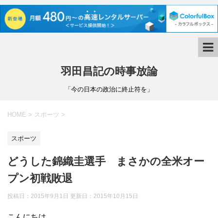
羽田昌記の時事放論
「今の日本の政治に終止符を」
HOME
>
スポーツ
>
スポーツ
どうした錦織圭選手 まさかの全米オー
プン初戦敗退
投稿日：2015年9月1日 更新日：
2015年10月15日
こんにちは。