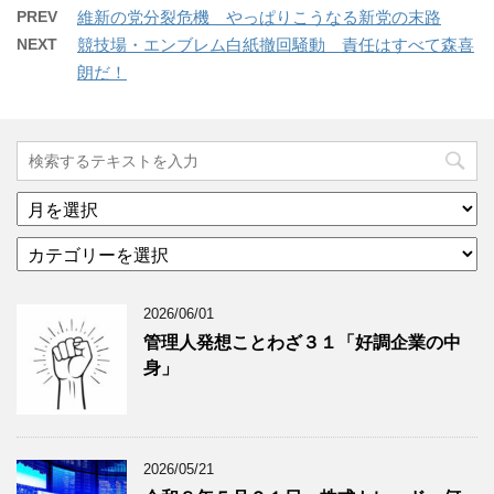
PREV
維新の党分裂危機 やっぱりこうなる新党の末路
NEXT
競技場・エンブレム白紙撤回騒動 責任はすべて森喜
朗だ！
ア
ー
カ
カ
テ
イ
ゴ
ブ
2026/06/01
リ
年
ー
月
管理人発想ことわざ３１「好調企業の中
分
で
身」
類
ブ
で
ロ
ブ
グ
ロ
記
2026/05/21
グ
事