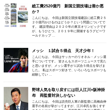
総工費2520億円 新国立競技場は善か悪
か？
こんにちは。 今回は新国立競技場建設に総工費２５
２０億円かけるのはどうか？という問題についてで
す。 建設理由は２０２０年の東京オリンピックです
が、もうひとつ、２０１９年に開催するラグビーワ
ールドカップ …
メッシ １試合５得点 天才少年！
こんにちは。 今回はサッカーのリオネル・メッシ選
手についてです。 皆さんもスポーツニュースで見た
と思いますが、メッシ選手が１試合５得点を挙げま
した。 私はスポーツ好きで、いろいろなスポーツも
経験してい …
野球人気を取り戻すには巨人江川×阪神掛
布 両監督対決しかない
こんにちは。 今回は読売巨人軍の新監督に高橋由伸
選手の名前が挙がってますが、江川卓氏を強くすす