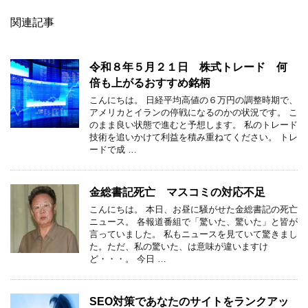
関連記事
令和８年５月２１日 株式トレード 何
倍も上がるおすすめ銘柄
こんにちは。 日経平均高値の６万円の調整時期で、
アメリカとイランの停戦になるのかの状況です。 こ
のまま良い状態で進むと予想します。 私のトレード
技術を追いかけて利益を積み重ねてください。 トレ
ードで成 …
金総書記死亡 マスコミの対応不足
こんにちは。 本日、お昼に騒がせた金総書記の死亡
ニュース。 各報道番組で「驚いた、驚いた」と皆が
言っていました。 私もニュースを見ていて驚きまし
た。ただ、私の驚いた、は意味が違いますけ
ど・・・。 今日 …
SEO対策であなたのサイトをランクアッ