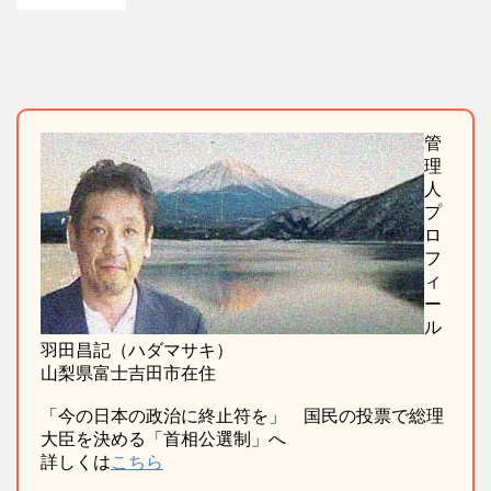
管
理
人
プ
ロ
フ
ィ
ー
ル
羽田昌記（ハダマサキ）
山梨県富士吉田市在住
「今の日本の政治に終止符を」 国民の投票で総理
大臣を決める「首相公選制」へ
詳しくは
こちら