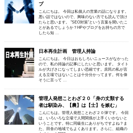
プ
こんにちは。 今回は私個人の営業の話になります。
悪い話ではないので、興味のない方でも読んで頂け
たらと思います。 ”SEO対策”という言葉を聞いたこ
とがあるでしょうか？HPやブログをお持ちの方で
したら知 …
日本再生計画 管理人持論
こんにちは。 今日はおもしろいニュースがなかった
ので、私の持論の記事にしたいと思います。 タイト
ルが大げさになってしまい恐縮です。庶民の私が言
える立場ではないことは十分分かってます。何を偉
そうに言って …
管理人発想ことわざ２０「身の丈類する
者は馴染み、【農】は【士】を嫉む」
こんにちは。管理人発想ことわざ２０弾です。 今回
は、いろいろな立場で人間関係が上手くいかないと
いうことです。特に同級生にありがちですよね？ま
た、田舎の地域でもよくあります。さらに、組織の