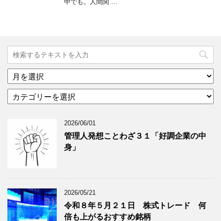
中でも。人間関 …
ア
ー
カ
カ
テ
イ
ゴ
ブ
2026/06/01
リ
年
ー
月
管理人発想ことわざ３１「好調企業の中
分
で
身」
類
ブ
で
ロ
ブ
グ
ロ
記
2026/05/21
グ
事
令和８年５月２１日 株式トレード 何
記
を
倍も上がるおすすめ銘柄
事
表