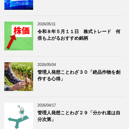
を
示
表
示
2026/05/11
令和８年５月１１日 株式トレード 何
倍も上がるおすすめ銘柄
2026/05/04
管理人発想ことわざ３０「絶品作物を創
作する心得」
2026/04/17
管理人発想ことわざ２９「分かれ道は自
分次第」