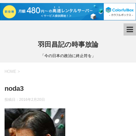
羽田昌記の時事放論
「今の日本の政治に終止符を」
HOME
>
noda3
投稿日：
2016年2月20日