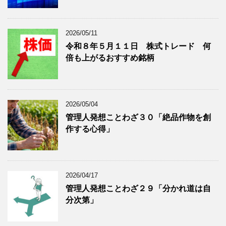
表
示
2026/05/11
令和８年５月１１日 株式トレード 何
倍も上がるおすすめ銘柄
2026/05/04
管理人発想ことわざ３０「絶品作物を創
作する心得」
2026/04/17
管理人発想ことわざ２９「分かれ道は自
分次第」