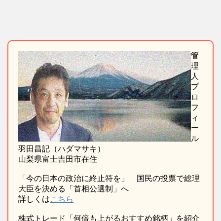
管
理
人
プ
ロ
フ
ィ
ー
ル
羽田昌記（ハダマサキ）
山梨県富士吉田市在住
「今の日本の政治に終止符を」 国民の投票で総理
大臣を決める「首相公選制」へ
詳しくは
こちら
株式トレード「何倍も上がるおすすめ銘柄」を紹介