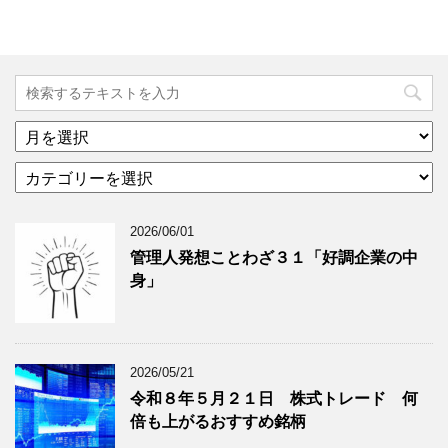
ア
ー
カ
カ
テ
イ
ゴ
ブ
2026/06/01
リ
年
ー
月
管理人発想ことわざ３１「好調企業の中
分
で
身」
類
ブ
で
ロ
ブ
グ
ロ
記
2026/05/21
グ
事
令和８年５月２１日 株式トレード 何
記
を
倍も上がるおすすめ銘柄
事
表
を
示