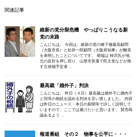
関連記事
維新の党分裂危機 やっぱりこうなる新
党の末路
こんにちは。 今回は、維新の党の橋下徹最高顧問
（大阪市長）と松井一郎顧問（大阪府知事）が離党
を表明したことについてです。 発端は 柿沢氏が地
元の反対を押し切り、山形市長選で民主党などが推
す立候補予定者 …
最高裁「婚外子」判決
こんにちは。 昨日（４日）最高裁は婚外子に婚内子
と同等の相続を認める判決を言い渡しました。 内容
は昨日のニュース・本日の新聞等で詳しく説明して
いますので、ここでは避けたいと思います。 賛否両
論あるよう …
報道番組 その２ 物事を公平に・・・