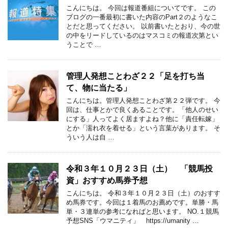
こんにちは。 今回は報道番組についてです。 この
ブログの一番最初に書いた内容のPart２のようなこ
とだと思ってください。 以前書いたとおり、今の世
の中をリードしているのはマスコミの報道次第とい
うことで …
管理人発想ことわざ２２「足を打ち当
て、物に当たる」
こんにちは。管理人発想ことわざ第２２弾です。 今
回は、仕事とかで良くあることです。「他人のせい
にする」人ってよく居ますよね？他に「責任転嫁」
とか「濡れ衣を着せる」という言葉があります。 そ
ういう人は自 …
令和３年１０月２３日（土） 「競馬投
資」おすすめ馬券予想
こんにちは。 令和３年１０月２３日（土）のおすす
め馬券です。今回は１着馬のお薦めです。単勝・馬
単・３連単の参考になればと思います。 NO.１競馬
予想SNS「ウマニティ」 https://umanity …