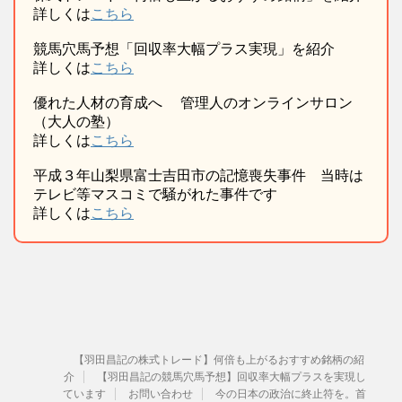
詳しくは
こちら
競馬穴馬予想「回収率大幅プラス実現」を紹介
詳しくは
こちら
優れた人材の育成へ 管理人のオンラインサロン
（大人の塾）
詳しくは
こちら
平成３年山梨県富士吉田市の記憶喪失事件 当時は
テレビ等マスコミで騒がれた事件です
詳しくは
こちら
【羽田昌記の株式トレード】何倍も上がるおすすめ銘柄の紹
介
【羽田昌記の競馬穴馬予想】回収率大幅プラスを実現し
ています
お問い合わせ
今の日本の政治に終止符を。首