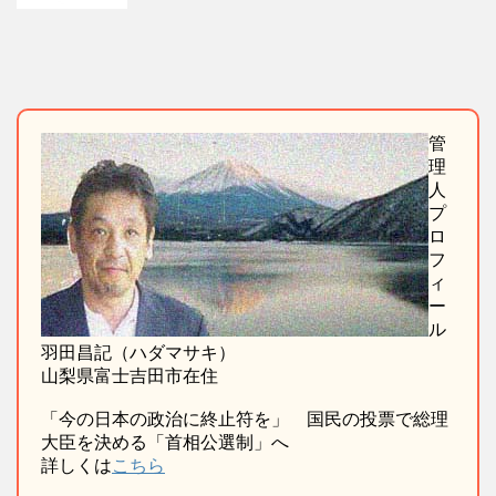
管
理
人
プ
ロ
フ
ィ
ー
ル
羽田昌記（ハダマサキ）
山梨県富士吉田市在住
「今の日本の政治に終止符を」 国民の投票で総理
大臣を決める「首相公選制」へ
詳しくは
こちら