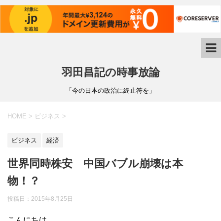
羽田昌記の時事放論
「今の日本の政治に終止符を」
HOME
>
ビジネス
>
ビジネス
経済
世界同時株安 中国バブル崩壊は本
物！？
投稿日：
2015年8月25日
こんにちは。