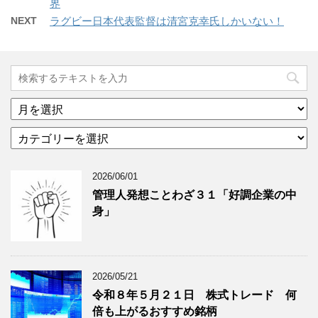
界
NEXT
ラグビー日本代表監督は清宮克幸氏しかいない！
ア
ー
カ
カ
テ
イ
ゴ
ブ
2026/06/01
リ
年
ー
月
管理人発想ことわざ３１「好調企業の中
分
で
身」
類
ブ
で
ロ
ブ
グ
ロ
記
2026/05/21
グ
事
令和８年５月２１日 株式トレード 何
記
を
倍も上がるおすすめ銘柄
事
表