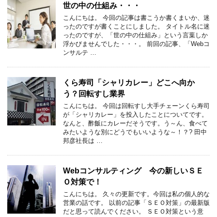
世の中の仕組み・・・
こんにちは。 今回の記事は書こうか書くまいか、迷
ったのですが書くことにしました。 タイトル名に迷
ったのですが、「世の中の仕組み」という言葉しか
浮かびませんでした・・・。 前回の記事、「Webコ
ンサルテ …
くら寿司「シャリカレー」どこへ向か
う？回転すし業界
こんにちは。 今回は回転すし大手チェーンくら寿司
が「シャリカレー」を投入したことについてです。
なんと、酢飯にカレーだそうです。う～ん、食べて
みたいような別にどうでもいいような～！？? 田中
邦彦社長は …
Webコンサルティング 今の新しいＳＥ
Ｏ対策で！
こんにちは。 久々の更新です。今回は私の個人的な
営業の話です。 以前の記事「ＳＥＯ対策」の最新版
だと思って読んでください。 ＳＥＯ対策という意