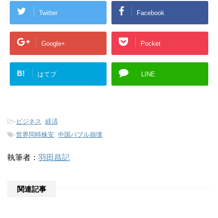
Twitter
Facebook
Google+
Pocket
B!
はてブ
LINE
-
ビジネス
,
経済
-
世界同時株安
,
中国バブル崩壊
執筆者：
羽田昌記
関連記事