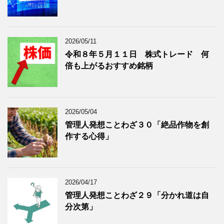
を
示
表
示
2026/05/11
令和８年５月１１日 株式トレード 何
倍も上がるおすすめ銘柄
2026/05/04
管理人発想ことわざ３０「絶品作物を創
作する心得」
2026/04/17
管理人発想ことわざ２９「分かれ道は自
分次第」