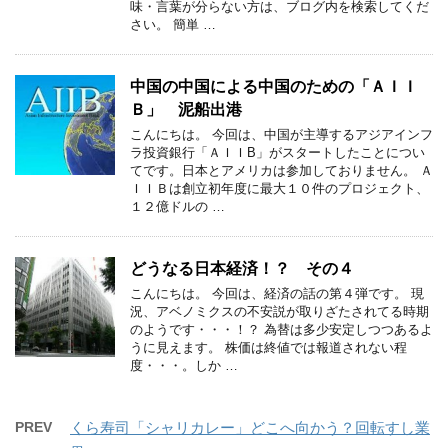
味・言葉が分らない方は、ブログ内を検索してくだ
さい。 簡単 …
中国の中国による中国のための「ＡＩＩ
Ｂ」 泥船出港
こんにちは。 今回は、中国が主導するアジアインフ
ラ投資銀行「ＡＩＩB」がスタートしたことについ
てです。日本とアメリカは参加しておりません。 Ａ
ＩＩＢは創立初年度に最大１０件のプロジェクト、
１２億ドルの …
どうなる日本経済！？ その４
こんにちは。 今回は、経済の話の第４弾です。 現
況、アベノミクスの不安説が取りざたされてる時期
のようです・・・！？ 為替は多少安定しつつあるよ
うに見えます。 株価は終値では報道されない程
度・・・。しか …
PREV
くら寿司「シャリカレー」どこへ向かう？回転すし業