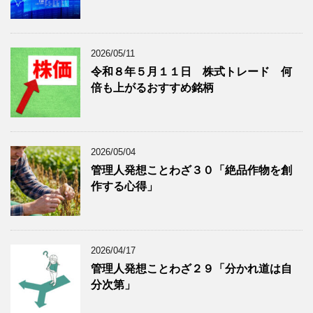
を
示
表
示
2026/05/11
令和８年５月１１日 株式トレード 何
倍も上がるおすすめ銘柄
2026/05/04
管理人発想ことわざ３０「絶品作物を創
作する心得」
2026/04/17
管理人発想ことわざ２９「分かれ道は自
分次第」