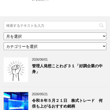
ア
ー
カ
カ
テ
イ
ゴ
ブ
2026/06/01
リ
年
ー
月
管理人発想ことわざ３１「好調企業の中
分
で
身」
類
ブ
で
ロ
ブ
グ
ロ
記
2026/05/21
グ
事
令和８年５月２１日 株式トレード 何
記
を
倍も上がるおすすめ銘柄
事
表