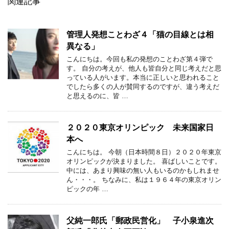
関連記事
管理人発想ことわざ４「猫の目線とは相
異なる」
こんにちは。今回も私の発想のことわざ第４弾で
す。 自分の考えが、他人も皆自分と同じ考えだと思
っている人がいます。本当に正しいと思われること
でしたら多くの人が賛同するのですが、違う考えだ
と思えるのに、皆 …
２０２０東京オリンピック 未来国家日
本へ
こんにちは。 今朝（日本時間８日）２０２０年東京
オリンピックが決まりました。 喜ばしいことです。
中には、あまり興味の無い人もいるのかもしれませ
ん・・・。 ちなみに、私は１９６４年の東京オリン
ピックの年 …
父純一郎氏「郵政民営化」 子小泉進次