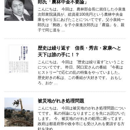
郎氏「農林中金不要論」
こんにちは。 今回は、農林部会長に就任した小泉進
次郎衆院議員が、総資産100兆円という農林中央金
庫をやり玉にあげたことについてです。父小泉純一
郎氏は「郵政」を子小泉進次郎氏は「農協」を、親
子で同じ道を …
歴史は繰り返す 信長・秀吉・家康へと
天下は誰の手に！？
こんにちは。 今回は ”歴史は繰り返す”ということ
についてです。 昨日、関口宏さんの番組 ”今夜は
ヒストリー”で応仁の乱の特集をやっていました。
歴史好きの私は、この番組が大好きです。 おもし
ろ、おか …
被災地がれき処理問題
こんにちは。 今回は被災地のがれき処理問題につい
てです。 私の持論になりますことを先にお詫びいた
します。 今、被災地のがれきの処理に困ってます。
政府は都道府県や政令市にも受け入れを要請する方
針を決め …