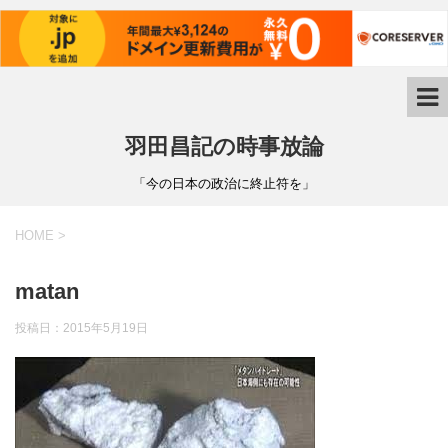
羽田昌記の時事放論
「今の日本の政治に終止符を」
HOME
>
matan
投稿日：
2015年5月19日