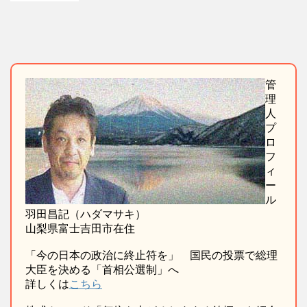
管
理
人
プ
ロ
フ
ィ
ー
ル
羽田昌記（ハダマサキ）
山梨県富士吉田市在住
「今の日本の政治に終止符を」 国民の投票で総理
大臣を決める「首相公選制」へ
詳しくは
こちら