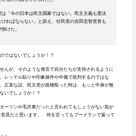
理は「今の日本は民主国家ではない。民主主義も憲法
なければならない」と訴え、社民党の吉田忠智党首も
び掛けた。
のではないでしょうか！？
せんが、そのような発言で自分たちが支持されるように
。レッテル貼りや印象操作や中傷で批判するのではな
。正直な話、
民主党が政権取った時は、もっと中身が無
ないでしょうか！？
ターリンや毛沢東だったと言われてもしょうがない気が
な意見だと思います。 何を言ってもブーメランで返って