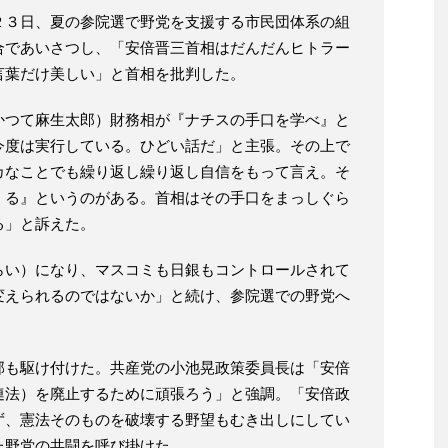
３日、夏の参院選で野党を支援する市民団体系の組
合であいさつし、「安倍晋三首相はだんだんヒトラー
言葉だけ美しい」と首相を批判した。
かつて麻生太郎）財務相が『ナチスの手口を学べ』と
今度は実行している。ひどい話だ」と主張。その上で
カなことでも繰り返し繰り返し自信をもって言え。そ
くる』というのがある。首相はその手口をまっしぐら
る」と訴えた。
らい）になり、マスコミも日銀もコントロールされて
変えられるのではないか」と続け、参院選での野党へ
部も駆け付けた。共産党の小池晃政策委員長は「安倍
連法）を廃止するために頑張ろう」と強調。「安倍政
ず、憲法そのものを破壊する野望もむき出しにしてい
た野党の共闘を呼び掛けた。