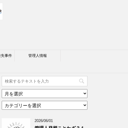
喪失事件
管理人情報
ア
ー
カ
カ
テ
イ
ゴ
ブ
2026/06/01
リ
年
ー
月