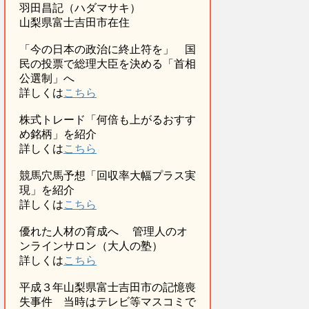
羽田昌記（ハダマサキ）
山梨県富士吉田市在住
「今の日本の政治に終止符を」 国
民の投票で総理大臣を決める「首相
公選制」へ
詳しくは
こちら
株式トレード「何倍も上がるおすす
め銘柄」を紹介
詳しくは
こちら
競馬穴馬予想「回収率大幅プラス実
現」を紹介
詳しくは
こちら
優れた人材の育成へ 管理人のオ
ンラインサロン（大人の塾）
詳しくは
こちら
平成３年山梨県富士吉田市の記憶喪
失事件 当時はテレビ等マスコミで