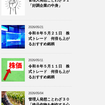
管理人発想ことわざ３１
分
で
「好調企業の中身」
類
ブ
で
ロ
ブ
グ
ロ
記
2026/05/21
グ
事
令和８年５月２１日 株
記
を
式トレード 何倍も上が
事
表
を
示
るおすすめ銘柄
表
示
2026/05/11
令和８年５月１１日 株
式トレード 何倍も上が
るおすすめ銘柄
2026/05/04
管理人発想ことわざ３０
「絶品作物を創作する心