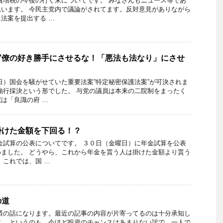
費増税の今後の行く末についてです。 みなさんもニュース等であ
います。 今民主党内で議論がされてます。反対意見がありながら
法案を提出する …
官僚の好き勝手にさせるな！「悪法も法なり」にさせ
日）国会を騒がせていた重要法案”特定秘密保護法案”が可決されま
強行採決という形でした。 与党の議員は本来の二院制をまったく
は「良識の府 …
掛けた金額を下回る！？
金試算の公表についてです。 ３０日（金曜日）に年金試算を公表
ました。 どうやら、これから年金を貰う人は掛けた金額より貰う
 これでは、国 …
の道
済の話になります。最近の記事の内容が片寄ってるのは十分承知し
。 というのも、今ほど投資のチャンスはあまりない訳で、一人で