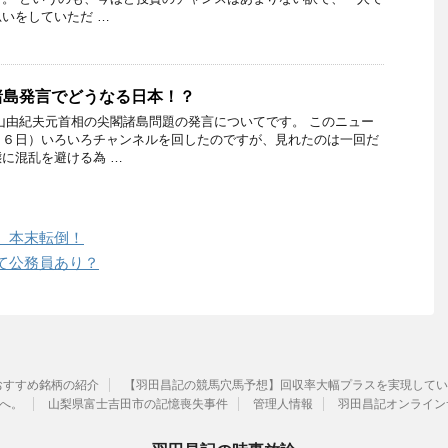
いをしていただ …
諸島発言でどうなる日本！？
山由紀夫元首相の尖閣諸島問題の発言についてです。 このニュー
２６日）いろいろチャンネルを回したのですが、見れたのは一回だ
に混乱を避ける為 …
 本末転倒！
て公務員あり？
おすすめ銘柄の紹介
【羽田昌記の競馬穴馬予想】回収率大幅プラスを実現してい
へ。
山梨県富士吉田市の記憶喪失事件
管理人情報
羽田昌記オンライン