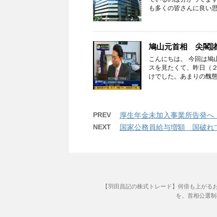
も多くの皆さんに良い思
鳩山元首相 尖閣
こんにちは。 今回は鳩
スを見たくて、昨日（
けでした。あまりの醜態
PREV
厚生年金未加入事業所告発へ
NEXT
国家公務員給与増額 国破れ
【羽田昌記の株式トレード】何倍も上がる
を。首相公選制