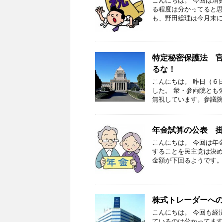
こんにちは。 今回は消
る程度は分かってると思
も、野田総理は今月末に
特定秘密保護法 
るな！
こんにちは。 昨日（６
した。 衆・参両院とも
無視しています。参議院
年金試算の公表 
こんにちは。 今回は年
することを民主党は決め
金額が下回るようです。
株式トレーダーへ
こんにちは。 今回も経
ているのは分かってます