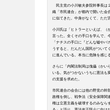
民主党の小川敏夫参院幹事長は２
織「市民連合」が都内で開いた会
に似てきた。中身がなくて、ただ
小川氏は「ヒトラーといえば、（
言った。全くその手口を学んで、
「ナチスの手口に『どんな嘘やバ
うすると、だんだん国民がついて
に進んでいる。本当に危険を感じ
さらに「内閣法制局は傀儡（かい
いる。気がつかないうちに憲法も
の支援を求めた。
市民連合の会合には他の野党の幹
政権を倒し、戦争法（安全保障関
権は立憲主義を破壊するのみなら
る」と語り、憲法改正阻止に向け