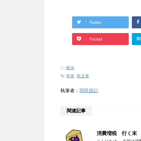
Twitter
B
Pocket
-
政治
-
安倍
,
民主党
執筆者：
羽田昌記
関連記事
消費増税 行く末