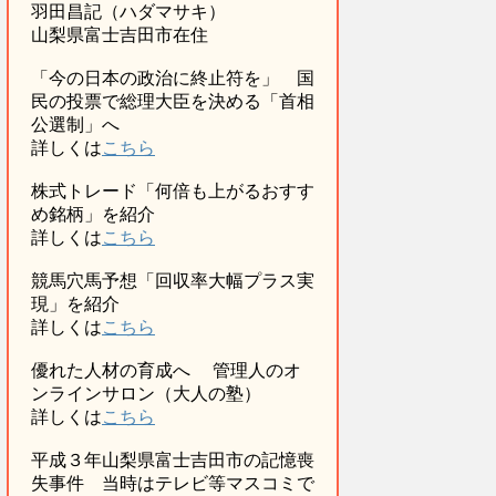
羽田昌記（ハダマサキ）
山梨県富士吉田市在住
「今の日本の政治に終止符を」 国
民の投票で総理大臣を決める「首相
公選制」へ
詳しくは
こちら
株式トレード「何倍も上がるおすす
め銘柄」を紹介
詳しくは
こちら
競馬穴馬予想「回収率大幅プラス実
現」を紹介
詳しくは
こちら
優れた人材の育成へ 管理人のオ
ンラインサロン（大人の塾）
詳しくは
こちら
平成３年山梨県富士吉田市の記憶喪
失事件 当時はテレビ等マスコミで