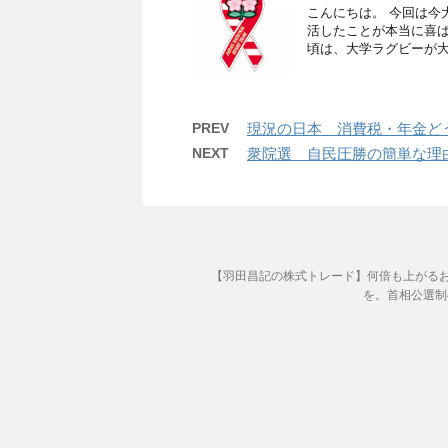
こんにちは。 今回は今
活したことが本当に喜
頃は、大学ラグビーが大
PREV
現況の日本 消費税・年金ど
NEXT
衆院選 自民圧勝の簡単な理
【羽田昌記の株式トレード】何倍も上がる
を。首相公選制