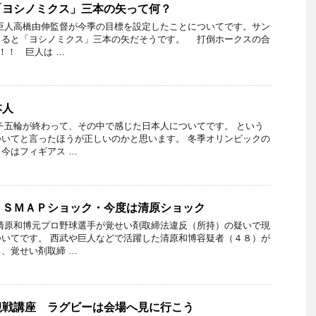
「ヨシノミクス」三本の矢って何？
巨人高橋由伸監督が今季の目標を設定したことについてです。サン
よると「ヨシノミクス」三本の矢だそうです。 打倒ホークスの合
！！ 巨人は …
本人
チ五輪が終わって、その中で感じた日本人についてです。 という
いてと言ったほうが正しいのかと思います。 冬季オリンピックの
今はフィギアス …
・ＳＭＡＰショック・今度は清原ショック
清原和博元プロ野球選手が覚せい剤取締法違反（所持）の疑いで現
いてです。 西武や巨人などで活躍した清原和博容疑者（４８）が
、覚せい剤取締 …
観戦講座 ラグビーは会場へ見に行こう