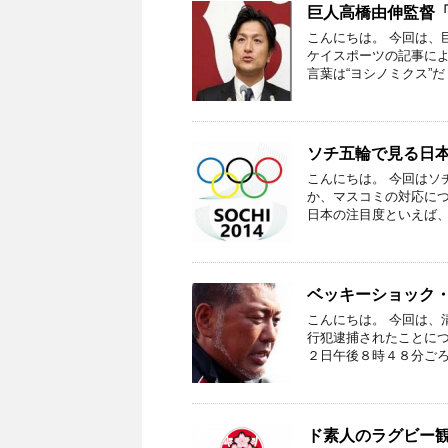
巨人高橋由伸監督
こんにちは。 今回は、
ケイスポーツの記事に
言葉は“ヨシノミクス”だ
ソチ五輪で見る日
こんにちは。 今回はソ
か、マスコミの対応につ
日本の注目度といえば、
ベッキーショック
こんにちは。 今回は、
行犯逮捕されたことにつ
２日午後８時４８分ごろ
ド素人のラグビー