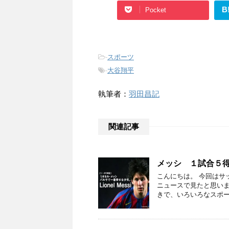
B
Pocket
-
スポーツ
-
大谷翔平
執筆者：
羽田昌記
関連記事
メッシ １試合５
こんにちは。 今回はサ
ニュースで見たと思いま
きで、いろいろなスポー