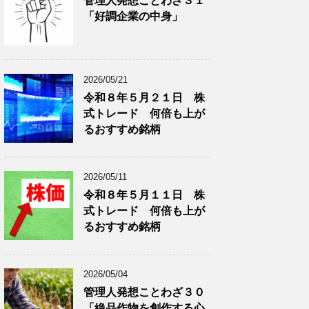
管理人発想ことわざ３１
分
で
「好調企業の中身」
類
ブ
で
ロ
ブ
グ
ロ
記
2026/05/21
グ
事
令和８年５月２１日 株
記
を
式トレード 何倍も上が
事
表
を
示
るおすすめ銘柄
表
示
2026/05/11
令和８年５月１１日 株
式トレード 何倍も上が
るおすすめ銘柄
2026/05/04
管理人発想ことわざ３０
「絶品作物を創作する心