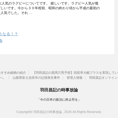
大人気のラグビーについてです。 嬉しいです。ラグビー人気が復
ばしいです。今から３０年程前、昭和の終わり頃から平成の最初の
人気でした。それ …
うなる！？
由
おすすめ銘柄の紹介
【羽田昌記の競馬穴馬予想】回収率大幅プラスを実現してい
へ。
山梨県富士吉田市の記憶喪失事件
管理人情報
羽田昌記オンライン
羽田昌記の時事放論
「今の日本の政治に終止符を」
Copyright© 羽田昌記の時事放論 , 2026 All Rights Reserved.