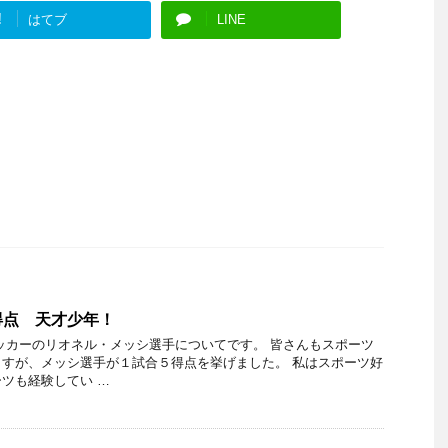
!
はてブ
LINE
得点 天才少年！
ッカーのリオネル・メッシ選手についてです。 皆さんもスポーツ
すが、メッシ選手が１試合５得点を挙げました。 私はスポーツ好
ツも経験してい …