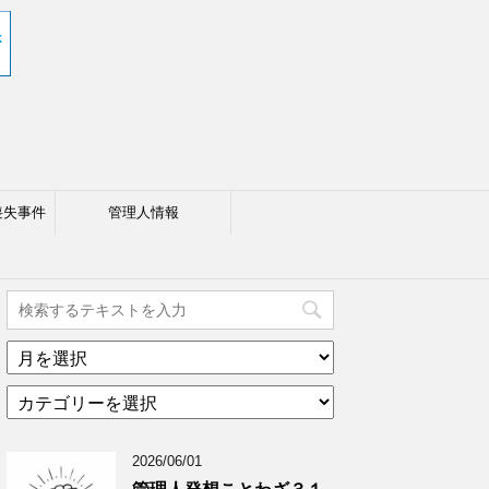
喪失事件
管理人情報
ア
ー
カ
カ
テ
イ
ゴ
ブ
2026/06/01
リ
年
ー
月