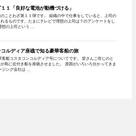
ざ１１「良好な電池が動機づける」
のことわざ第１１弾です。 組織の中で仕事をしていると、上司の
られるものです。たまにテレビで理想の上司は？のアンケートをし
理想の上司という …
ンコルディア座礁で知る豪華客船の旅
華客船コスタコンコルディア号についてです。 皆さんご存じのと
が島に近付き船を座礁させました。 原因がいろいろ分かってきま
ージング会社は …