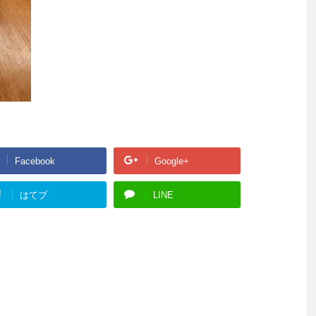
Facebook
Google+
!
はてブ
LINE