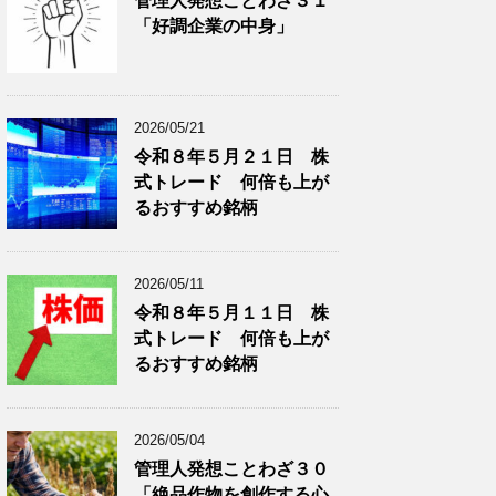
管理人発想ことわざ３１
分
で
「好調企業の中身」
類
ブ
で
ロ
ブ
グ
ロ
記
2026/05/21
グ
事
令和８年５月２１日 株
記
を
式トレード 何倍も上が
事
表
を
示
るおすすめ銘柄
表
示
2026/05/11
令和８年５月１１日 株
式トレード 何倍も上が
るおすすめ銘柄
2026/05/04
管理人発想ことわざ３０
「絶品作物を創作する心