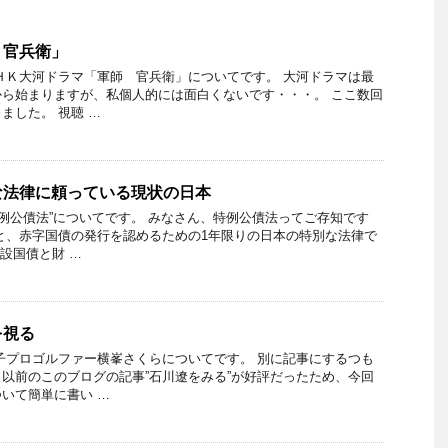
 官兵衛」
ＨＫ大河ドラマ「軍師 官兵衛」についてです。 大河ドラマは最
ら始まりますが、私個人的には面白くないです・・・。 ここ数回
ました。 視聴 …
な法律に頼っている現状の日本
特例公債法”についてです。 みなさん、特例公債法ってご存知です
と、赤字国債の発行を認めるための1年限りの日本の特別な法律で
設国債と財 …
を視る
子プロゴルファー横峯さくらについてです。 別に記事にするつも
以前のこのブログの記事”石川遼をみる”が好評だったため、今回
いて簡単に書い …