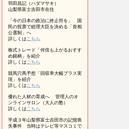
羽田昌記（ハダマサキ）
山梨県富士吉田市在住
「今の日本の政治に終止符を」 国
民の投票で総理大臣を決める「首相
公選制」へ
詳しくは
こちら
株式トレード「何倍も上がるおすす
め銘柄」を紹介
詳しくは
こちら
競馬穴馬予想「回収率大幅プラス実
現」を紹介
詳しくは
こちら
優れた人材の育成へ 管理人のオ
ンラインサロン（大人の塾）
詳しくは
こちら
平成３年山梨県富士吉田市の記憶喪
失事件 当時はテレビ等マスコミで