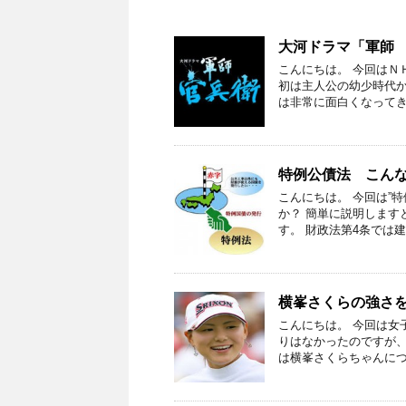
大河ドラマ「軍師
こんにちは。 今回はＮ
初は主人公の幼少時代か
は非常に面白くなってき
特例公債法 こん
こんにちは。 今回は”
か？ 簡単に説明します
す。 財政法第4条では建
横峯さくらの強さ
こんにちは。 今回は女
りはなかったのですが、
は横峯さくらちゃんにつ