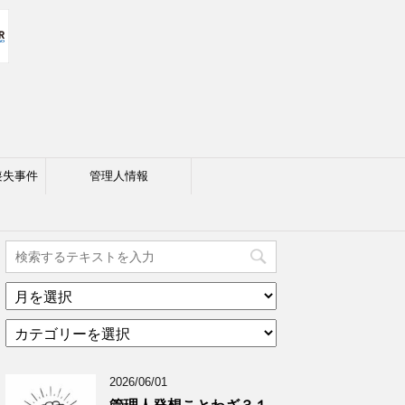
喪失事件
管理人情報
ア
ー
カ
カ
テ
イ
ゴ
ブ
2026/06/01
リ
年
ー
月