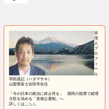
管
理
人
プ
ロ
フ
ィ
ー
ル
羽田昌記（ハダマサキ）
山梨県富士吉田市在住
「今の日本の政治に終止符を」 国民の投票で総理
大臣を決める「首相公選制」へ
詳しくは
こちら