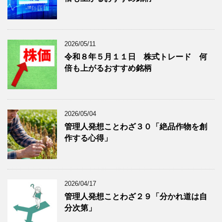
を
示
表
示
2026/05/11
令和８年５月１１日 株式トレード 何
倍も上がるおすすめ銘柄
2026/05/04
管理人発想ことわざ３０「絶品作物を創
作する心得」
2026/04/17
管理人発想ことわざ２９「分かれ道は自
分次第」