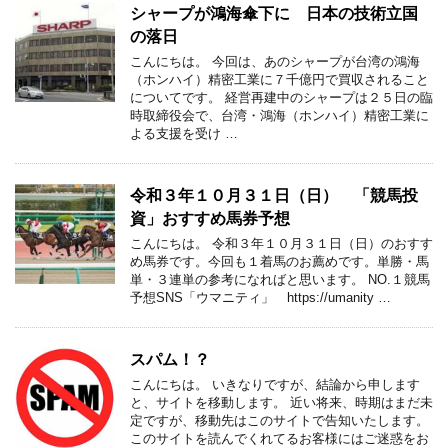
シャープが鴻海傘下に 日本の技術立国
の落日
こんにちは。 今回は、あのシャープが台湾の鴻海
（ホンハイ）精密工業に７千億円で買収されること
についてです。 経営再建中のシャープは２５日の臨
時取締役会で、台湾・鴻海（ホンハイ）精密工業に
よる支援を受け …
令和３年１０月３１日（日） 「競馬投
資」おすすめ馬券予想
こんにちは。 令和３年１０月３１日（日）のおすす
め馬券です。今回も１着馬のお薦めです。単勝・馬
単・３連単の参考になればと思います。 NO.１競馬
予想SNS「ウマニティ」 https://umanity …
スパム！？
こんにちは。 いきなりですが、結論から申します
と、サイトを移動します。 近い将来、時期はまだ未
定ですが、移動先はこのサイトで告知いたします。
このサイトを読んでくれてるお客様にはご迷惑をお