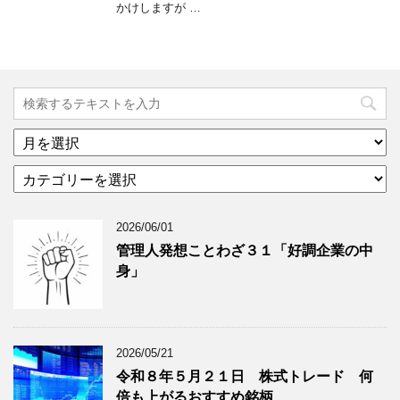
かけしますが …
ア
ー
カ
カ
テ
イ
ゴ
ブ
2026/06/01
リ
年
ー
月
管理人発想ことわざ３１「好調企業の中
分
で
身」
類
ブ
で
ロ
ブ
グ
ロ
記
2026/05/21
グ
事
令和８年５月２１日 株式トレード 何
記
を
倍も上がるおすすめ銘柄
事
表