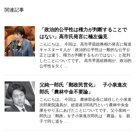
関連記事
「政治的公平性は権力が判断することで
はない」高市氏発言に極左偏見
こんにちは。 今回は、高市早苗総務相の発言に報道
キャスター６人が「政治的公平性は一般的な公平公
正とは違う。権力が判断するものではない」と批判
したことについてです。 高市早苗総務相が、政治的
公平性を欠く …
父純一郎氏「郵政民営化」 子小泉進次
郎氏「農林中金不要論」
こんにちは。 今回は、農林部会長に就任した小泉進
次郎衆院議員が、総資産100兆円という農林中央金
庫をやり玉にあげたことについてです。父小泉純一
郎氏は「郵政」を子小泉進次郎氏は「農協」を、親
子で同じ道を …