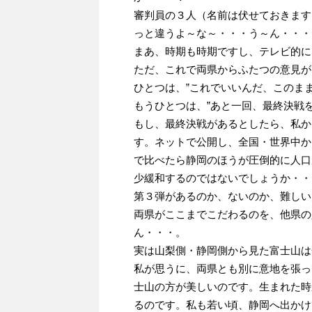
審判員の３人（名前は伏せておきます
っと違うよ～な～・・・う～ん・・・
まあ、時期も時期ですし、テレビ的に
ただ、これで両県からふたつの意見が
ひとつは、”これでいいんだ、このま
もうひとつは、”あと一回、最終決戦
もし、最終決戦があるとしたら、私か
す。ネットで公開し、全国・世界中か
で比べたら静岡のほうが圧倒的に人口
少緩和するのではないでしょうか・・
第３弾があるのか、ないのか、難しい
両県がここまでこだわるのを、他県の
ん・・・。
実は山梨側・静岡側から見た富士山は
私が思うに、両県とも別に意地を張っ
士山の方が美しいのです。生まれた時
るのです。私も若い頃、静岡へ出かけ