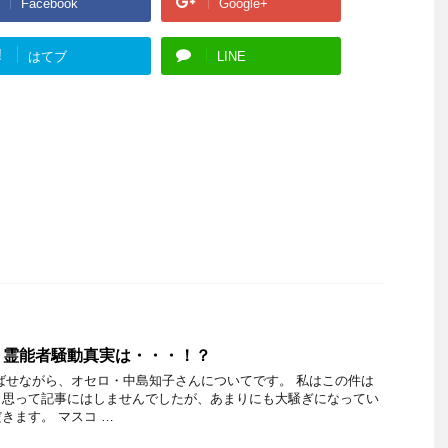
Facebook
Google+
!
はてブ
LINE
 霊能者騒動真実は・・・！？
ばせながら、オセロ・中島知子さんについてです。 私はこの件は
と思って記事にはしませんでしたが、あまりにも大騒ぎになってい
きます。 マスコ …