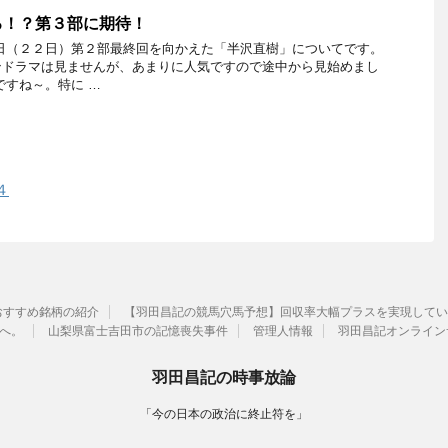
る！？第３部に期待！
日（２２日）第２部最終回を向かえた「半沢直樹」についてです。
ンドラマは見ませんが、あまりに人気ですので途中から見始めまし
ですね～。特に …
４
おすすめ銘柄の紹介
【羽田昌記の競馬穴馬予想】回収率大幅プラスを実現してい
へ。
山梨県富士吉田市の記憶喪失事件
管理人情報
羽田昌記オンライン
羽田昌記の時事放論
「今の日本の政治に終止符を」