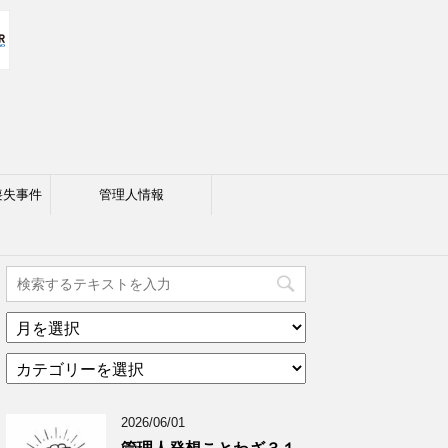
喪失事件
管理人情報
ア
ー
カ
カ
テ
イ
ゴ
ブ
2026/06/01
リ
年
ー
月