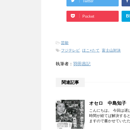
Twitter
B
Pocket
-
芸能
-
フジテレビ
,
ほこ×たて
,
富士山対決
執筆者：
羽田昌記
関連記事
オセロ 中島知子
こんにちは。 今回は遅
時間が経てば解決する
ますので書かせていただ