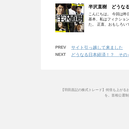
半沢直樹 どうな
こんにちは。 今回は昨
基本、私はフィクショ
た。 正直、おもしろい
PREV
サイト引っ越して来ました
NEXT
どうなる日本経済！？ その
【羽田昌記の株式トレード】何倍も上がる
を。首相公選制