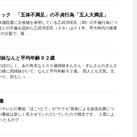
ョック 「五体不満足」の不貞行為「五人大満足」
参議院選に立候補を表明している乙武洋匡氏（39）の不倫行為につ
性との不倫を認めた乙武洋匡氏（３９）は０１年、早大時代の後輩
の父親で、最 …
姉妹なんと平均年齢９２歳
のぼのしく、あの有名な１００歳姉妹きんさん・ぎんさんのぎんさ
の娘に四姉妹がいて、なんと平均年齢９２歳。 四人とも元気。元
かり。頭もしっ …
粛
ジテレビの番組「ほこ×たて」が”ヤラセ”発覚による放送自粛につ
の番組は楽しく見させていただいていたので残念です。 ２度によ
ったもので …