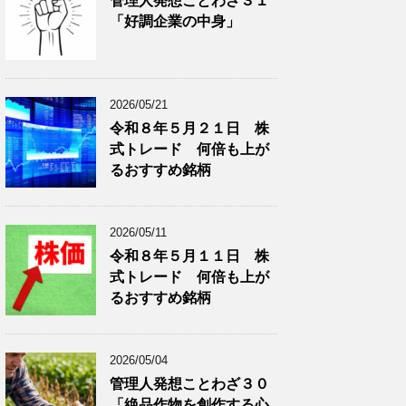
管理人発想ことわざ３１
分
で
「好調企業の中身」
類
ブ
で
ロ
ブ
グ
ロ
記
2026/05/21
グ
事
令和８年５月２１日 株
記
を
式トレード 何倍も上が
事
表
を
示
るおすすめ銘柄
表
示
2026/05/11
令和８年５月１１日 株
式トレード 何倍も上が
るおすすめ銘柄
2026/05/04
管理人発想ことわざ３０
「絶品作物を創作する心