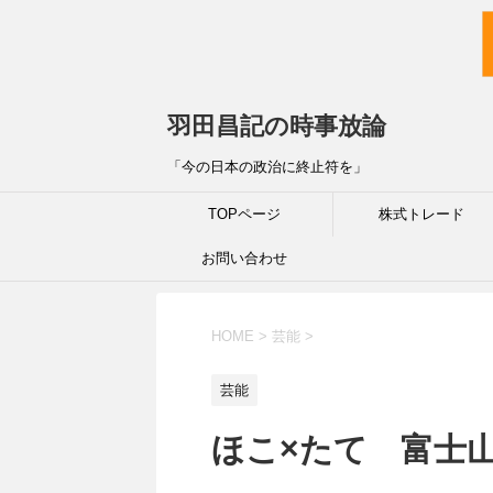
羽田昌記の時事放論
「今の日本の政治に終止符を」
TOPページ
株式トレード
お問い合わせ
HOME
>
芸能
>
芸能
ほこ×たて 富士