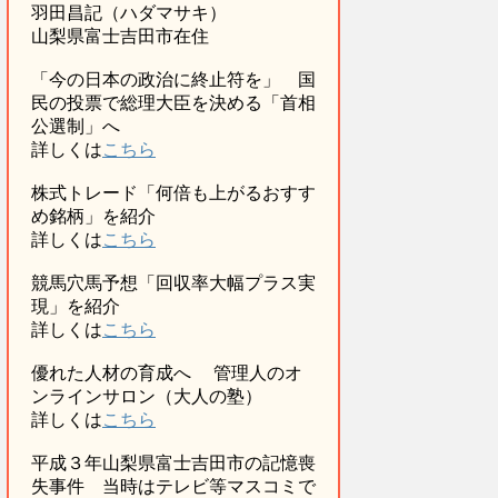
羽田昌記（ハダマサキ）
山梨県富士吉田市在住
「今の日本の政治に終止符を」 国
民の投票で総理大臣を決める「首相
公選制」へ
詳しくは
こちら
株式トレード「何倍も上がるおすす
め銘柄」を紹介
詳しくは
こちら
競馬穴馬予想「回収率大幅プラス実
現」を紹介
詳しくは
こちら
優れた人材の育成へ 管理人のオ
ンラインサロン（大人の塾）
詳しくは
こちら
平成３年山梨県富士吉田市の記憶喪
失事件 当時はテレビ等マスコミで