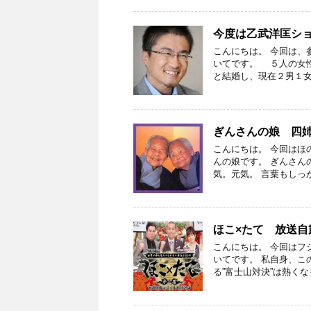
今度は乙武洋匡シ
こんにちは。 今回は、
いてです。 ５人の女
と結婚し、現在２男１女
ぎんさんの娘 四
こんにちは。 今回はほ
んの娘です。 ぎんさん
気。元気。 言葉もしっ
ほこ×たて 放送自
こんにちは。 今回はフ
いてです。 私自身、こ
る”富士山対決”は熱くな