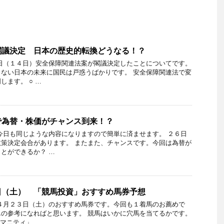
閣議決定 日本の歴史的転換どうなる！？
日（１４日）安全保障関連法案が閣議決定したことについてです。
ない日本の未来に国民は戸惑うばかりです。 安全保障関連法で変
します。 ○ …
で為替・株価がチャンス到来！？
今日も同じような内容になりますので簡単に済ませます。 ２６日
策決定会合があります。 またまた、チャンスです。今回は為替が
とができるか？ …
日（土） 「競馬投資」おすすめ馬券予想
４月２３日（土）のおすすめ馬券です。今回も１着馬のお薦めで
の参考になればと思います。 競馬はいかに穴馬を当てるかです。
ウマニティ」 …