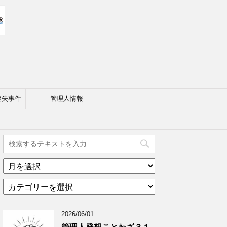
喪失事件
管理人情報
ア
ー
カ
カ
テ
イ
ゴ
ブ
2026/06/01
リ
年
ー
月