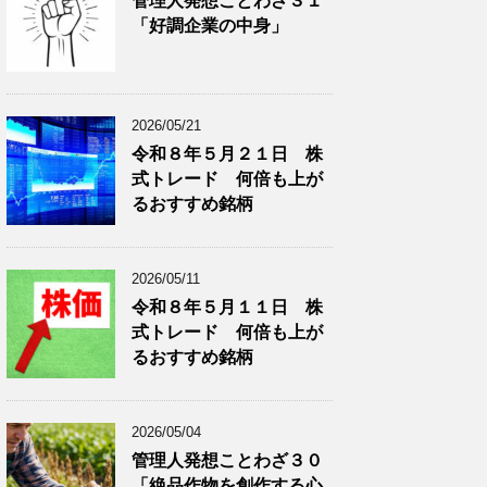
管理人発想ことわざ３１
分
で
「好調企業の中身」
類
ブ
で
ロ
ブ
グ
ロ
記
2026/05/21
グ
事
令和８年５月２１日 株
記
を
式トレード 何倍も上が
事
表
を
示
るおすすめ銘柄
表
示
2026/05/11
令和８年５月１１日 株
式トレード 何倍も上が
るおすすめ銘柄
2026/05/04
管理人発想ことわざ３０
「絶品作物を創作する心