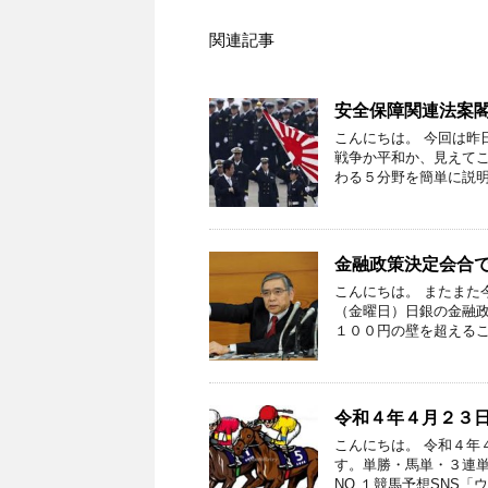
関連記事
安全保障関連法案
こんにちは。 今回は昨
戦争か平和か、見えてこ
わる５分野を簡単に説明
金融政策決定会合
こんにちは。 またまた
（金曜日）日銀の金融政
１００円の壁を超えるこ
令和４年４月２３
こんにちは。 令和４年
す。単勝・馬単・３連単
NO.１競馬予想SNS「